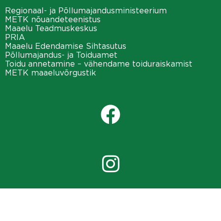
Regionaal- ja Põllumajandusministeerium
METK nõuandeteenistus
Maaelu Teadmuskeskus
PRIA
Maaelu Edendamise Sihtasutus
Põllumajandus- ja Toiduamet
Toidu annetamine – vähendame toiduraiskamist
METK maaeluvõrgustik