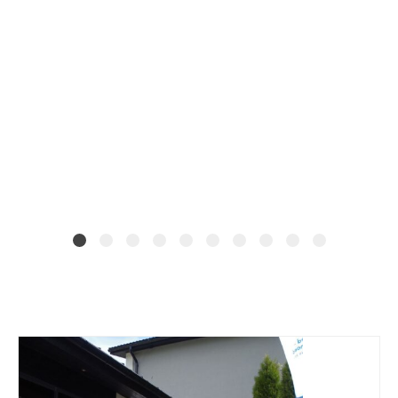
Põllumajandus- ja Toiduamet kontrollib
tuulekaera tõrjet
READ MORE