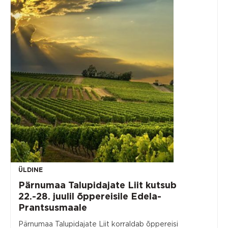
ÜLDINE
Pärnumaa Talupidajate Liit kutsub
22.-28. juulil õppereisile Edela-
Prantsusmaale
Pärnumaa Talupidajate Liit korraldab õppereisi