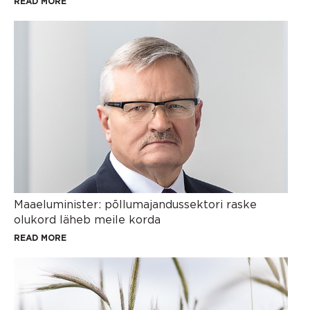
READ MORE
Maaeluminister: põllumajandussektori raske
olukord läheb meile korda
READ MORE