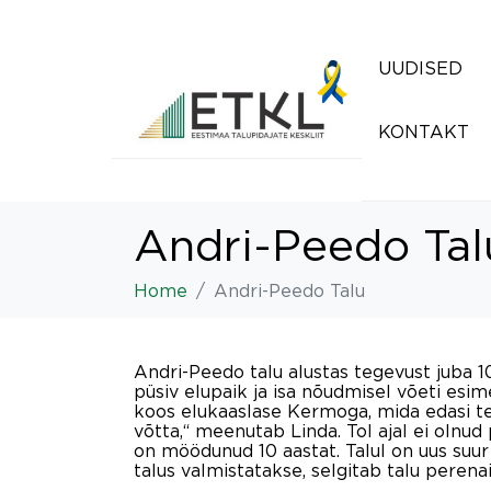
UUDISED
KONTAKT
Andri-Peedo Tal
Home
Andri-Peedo Talu
Andri-Peedo talu alustas tegevust juba 1
püsiv elupaik ja isa nõudmisel võeti esime
koos elukaaslase Kermoga, mida edasi te
võtta,“ meenutab Linda. Tol ajal ei olnud
on möödunud 10 aastat. Talul on uus suur l
talus valmistatakse, selgitab talu perena