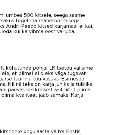
uumi umbes 500 kitsele, seega saame
ulevikus tegeleda mahetootmisega.
ks Andri-Peedo kitsed karjamaal ei käi.
leda kui ka vihma eest varjuda.
elt kõhutunde põhjal. „Kitsetõu valisime
lele, et piimal ei oleks väga tugevat
aarse tüüringi tõu kasuks. Esimesed
. Nii näiteks on karja juhiks ja tubliks
i päevas keskmiselt 3–4 liitrit piima,
id piima kvaliteet jääb samaks. Karja
kitsedele kogu aasta vältel Eestis