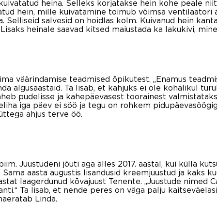
kuivatatud heina. Selleks korjatakse hein kohe peale nii
ud hein, mille kuivatamine toimub võimsa ventilaatori ab
 Selliseid salvesid on hoidlas kolm. Kuivanud hein kanta
Lisaks heinale saavad kitsed maiustada ka lakukivi, mine
ima väärindamise teadmised õpikutest. „Enamus teadmisi 
nda algusaastaid. Ta lisab, et kahjuks ei ole kohalikul tu
äheb pudelisse ja kahepäevasest toorainest valmistatakse 
tseliha iga päev ei söö ja tegu on rohkem pidupäevasöögi
ttega ahjus terve öö.
iim. Juustudeni jõuti aga alles 2017. aastal, kui külla kut
. Sama aasta augustis lisandusid kreemjuustud ja kaks k
aastat laagerdunud kõvajuust Tenente. „Juustude nimed Ca
nti.“ Ta lisab, et nende peres on väga palju kaitseväelasi
naeratab Linda.