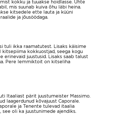
tmist kokku ja tuuakse hoidlasse. Ühte
il, mis suunab kuiva õhu läbi heina.
kse kitsedele ette lauta ja küüni
raalide ja jõusöödaga.
tuli ikka raamatutest. Lisaks käisime
rul kitsepiima kokkuostjad, seega kogu
erinevaid juustusid. Lisaks saab talust
ga. Pere lemmiktoit on kitseliha
suti Itaaliast pärit juustumeister Massimo.
uud laagerdunud kõvajuust Caporale.
porale ja Tenente tulevad itaalia
, see oli ka juustunimede ajendiks.