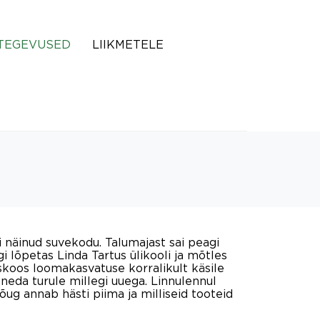
TEGEVUSED
LIIKMETELE
i näinud suvekodu. Talumajast sai peagi
gi lõpetas Linda Tartus ülikooli ja mõtles
koos loomakasvatuse korralikult käsile
eneda turule millegi uuega. Linnulennul
tõug annab hästi piima ja milliseid tooteid