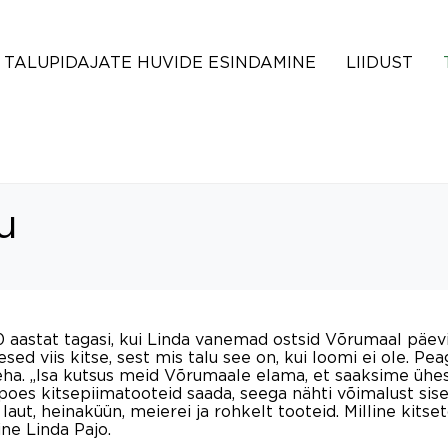
TALUPIDAJATE HUVIDE ESINDAMINE
LIIDUST
u
0 aastat tagasi, kui Linda vanemad ostsid Võrumaal päev
sed viis kitse, sest mis talu see on, kui loomi ei ole. Pea
ha. „Isa kutsus meid Võrumaale elama, et saaksime ühes
 poes kitsepiimatooteid saada, seega nähti võimalust sis
aut, heinaküün, meierei ja rohkelt tooteid. Milline kitse
ine Linda Pajo.