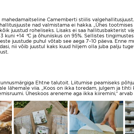
 mahedamaitseline Camemberti stiilis valgehallitusjuust.
hallitusjuuste nad valmistama ei hakka. „Ühes tootmises ei
k juustud roheliseks. Lisaks ei saa hallitusbakterist vä
+13 kuni +14
°
C ja õhuniiskus on 95%. Sellistes tingimustes
keste juustude puhul võtab see aega 7–10 päeva. Enne m
dasi, nii võib juustul kaks kuud hiljem olla juba palju t
ust.
 tunnusmärgiga Ehtne talutoit. Liitumise peamiseks põhj
ijale lähemale viia. „Koos on ikka toredam, julgem ja ti
emisruumi. Üheskoos areneme aga ikka kiiremini,“ arvab 