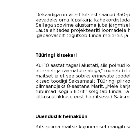
Dekaadiga on viiest kitsest saanud 350-p
kevadeks oma lüpsikarja kahekordistada.
Sellega soovime alustame juba järgmisel 
Lauta ehitades projekteeriti loomadele h
Igapäevaselt tegutseb Linda meiereis ja
Tüüringi kitsekari
Kui 10 aastat tagasi alustati, siis polnud
interneti ja raamatute abiga,“ muheleb Lin
maitset ja et see sobiks erinevate toode
kitsed toodigi Saksamaalt Tüüringi piirko
piimaandjaks 8-aastane Marit. „Meie karj
tublimad isegi 5 liitrit,“ selgitab Linda.
jätkusuutlikkuse eest hoolitsevad Saksm
Uuenduslik heinaküün
Kitsepiima maitse kujunemisel mängib suu