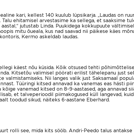
ealine kari, kellest 140 kuulub lüpsikarja. „Laudas on r
 Talu ehitamisel arvestasime ka sellega, et saaksime t
aastal,“ jutustab Linda. Puukidega kokkupuute vältimise
oopis mitu õueala, kus nad saavad nii päikese käes mõnu
 kontoris, Kermo askeldab laudas.
 kellegi käest nõu küsida. Kõik otsused tehti põhimõttelis
da. Kitsetõu valimisel pöörati erilist tähelepanu just sel
te valmistamiseks. Nii langes valik just Saksamaal popul
nnast. Tüüringi kitsed annavad ka vanemas eas hästi piima
a kõige vanemad kitsed on 8–9-aastased, aga annavad siian
 Ta lisab, et talveperioodil piimakogused küll langevad, ku
aalt toodud sikud, näiteks 6-aastane Eberhard.
rt rolli see, mida kits sööb. Andri-Peedo talus antakse 