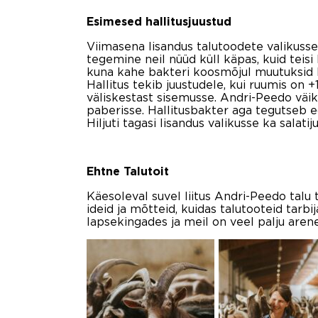
Esimesed hallitusjuustud
Viimasena lisandus talutoodete valikusse
tegemine neil nüüd küll käpas, kuid teisi 
kuna kahe bakteri koosmõjul muutuksid kõi
Hallitus tekib juustudele, kui ruumis on 
väliskestast sisemusse. Andri-Peedo väi
paberisse. Hallitusbakter aga tegutseb e
Hiljuti tagasi lisandus valikusse ka salatiju
Ehtne Talutoit
Käesoleval suvel liitus Andri-Peedo talu
ideid ja mõtteid, kuidas talutooteid tarb
lapsekingades ja meil on veel palju aren