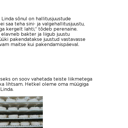
 Linda sõnul on hallitusjuustude
 saa teha sini- ja valgehallitusjuustu,
ga kergelt lahti,“ tõdeb perenaine.
 elavneb bakter ja liigub juustu
üüki pakendatakse juustud vastavasse
ugevam maitse kui pakendamispäeval.
useks on soov vahetada teiste liikmetega
hti ka lihtsam. Hetkel oleme oma müügiga
Linda.