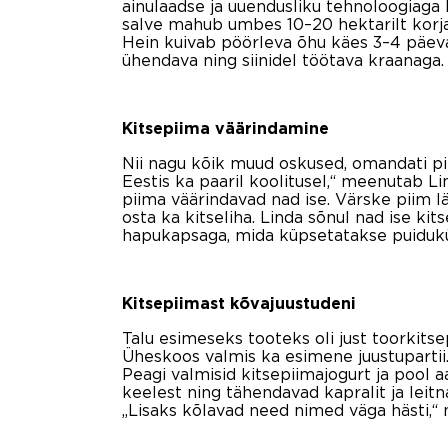
ainulaadse ja uuendusliku tehnoloogiaga 
salve mahub umbes 10–20 hektarilt korjat
Hein kuivab pöörleva õhu käes 3–4 päeva.
ühendava ning siinidel töötava kraanaga. 
Kitsepiima väärindamine
Nii nagu kõik muud oskused, omandati pi
Eestis ka paaril koolitusel,“ meenutab Li
piima väärindavad nad ise. Värske piim l
osta ka kitseliha. Linda sõnul nad ise ki
hapukapsaga, mida küpsetatakse puidukü
Kitsepiimast kõvajuustudeni
Talu esimeseks tooteks oli just toorkitsep
Üheskoos valmis ka esimene juustupartii
Peagi valmisid kitsepiimajogurt ja pool 
keelest ning tähendavad kapralit ja leitna
„Lisaks kõlavad need nimed väga hästi,“ 