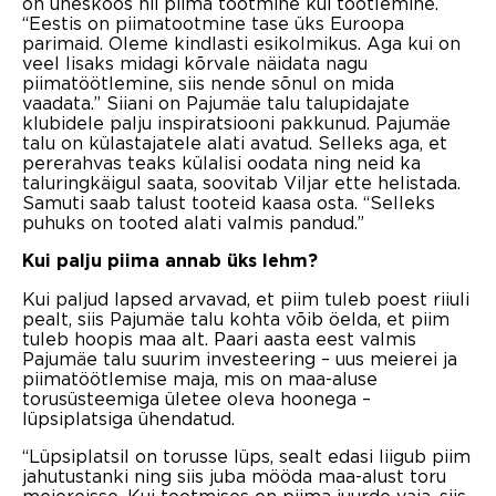
on üheskoos nii piima tootmine kui töötlemine.
“Eestis on piimatootmine tase üks Euroopa
parimaid. Oleme kindlasti esikolmikus. Aga kui on
veel lisaks midagi kõrvale näidata nagu
piimatöötlemine, siis nende sõnul on mida
vaadata.” Siiani on Pajumäe talu talupidajate
klubidele palju inspiratsiooni pakkunud. Pajumäe
talu on külastajatele alati avatud. Selleks aga, et
pererahvas teaks külalisi oodata ning neid ka
taluringkäigul saata, soovitab Viljar ette helistada.
Samuti saab talust tooteid kaasa osta. “Selleks
puhuks on tooted alati valmis pandud.”
Kui palju piima annab üks lehm?
Kui paljud lapsed arvavad, et piim tuleb poest riiuli
pealt, siis Pajumäe talu kohta võib öelda, et piim
tuleb hoopis maa alt. Paari aasta eest valmis
Pajumäe talu suurim investeering – uus meierei ja
piimatöötlemise maja, mis on maa-aluse
torusüsteemiga ületee oleva hoonega –
lüpsiplatsiga ühendatud.
“Lüpsiplatsil on torusse lüps, sealt edasi liigub piim
jahutustanki ning siis juba mööda maa-alust toru