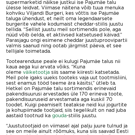
supermarketid näikse justkui ise Pajumäe talu
ülesse leidvat. Viimase näitena võib tuua menuka
kohviku Viljandi Burgeri, kes võttis ise Pajumäe
taluga ühendust, et neilt oma legendaarsete
burgerite vahele kodumaist cheddar-stiilis juustu
tellida. “Sellist juustu meil sortimendis pole, aga
nüüd võib öelda, et aktiivsed katsetused käivad.”
Parasjagu ongi esimene cheddar juustuproovipartii
valmis saanud ning ootab järgmist päeva, et see
tellijale toimetada.
Tootearenduse peale ei kulugi Pajumäe talus nii
kaua aega kui arvata võiks. “Kuna
oleme
väiketootja
siis saame kiiresti katsetada.
Meil pole igaks uueks tooteks vaja uut tootmisliini,
sest enamus tööd teeme ära käsitsi,” ütleb ta.
Hetkel on Pajumäe talu sortimendis erinevaid
pakendisuurusi arvestades üle 170 erineva toote,
pakendisuuruseid arvestamata aga kuskil 70
toodet. Kuigi peamiselt teatakse neid kui jogurtite
ja kohupiimade tootjaid, siis tegelikult on nad juba
aastaid tootnud ka
gouda
-stiilis juustu.
“Juustutootjaid on viimasel ajal palju juure tulnud ja
see on meile ainult rõõmuks, kuna siis saavad Eesti