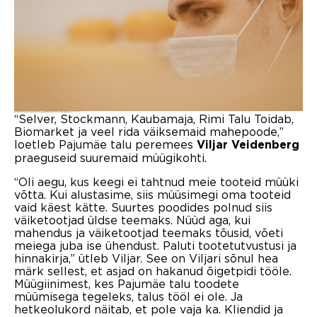
Pajumäe talu paistab üldsusele silma eelkõige selle poolest, et nende tooted on müügis vaat et igas suuremas kaupluseketis. See pole
väiketootjate puhul kuigi tavaline . Edu taga peidab end väiketootmise paindlikkus ja austus klassikaliste maitsete vastu.
“Selver, Stockmann, Kaubamaja, Rimi Talu Toidab,
Biomarket ja veel rida väiksemaid mahepoode,”
loetleb Pajumäe talu peremees
Viljar Veidenberg
praeguseid suuremaid müügikohti.
“Oli aegu, kus keegi ei tahtnud meie tooteid müüki
võtta. Kui alustasime, siis müüsimegi oma tooteid
vaid käest kätte. Suurtes poodides polnud siis
väiketootjad üldse teemaks. Nüüd aga, kui
mahendus ja väiketootjad teemaks tõusid, võeti
meiega juba ise ühendust. Paluti tootetutvustusi ja
hinnakirja,” ütleb Viljar. See on Viljari sõnul hea
märk sellest, et asjad on hakanud õigetpidi tööle.
Müügiinimest, kes Pajumäe talu toodete
müümisega tegeleks, talus tööl ei ole. Ja
hetkeolukord näitab, et pole vaja ka. Kliendid ja