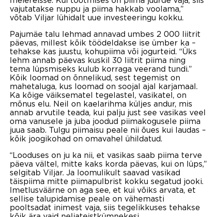
meiereisse. Kui tootmises on piima juurde vaja, siis
vajutatakse nuppu ja piima hakkab voolama,”
võtab Viljar lühidalt uue investeeringu kokku.
Pajumäe talu lehmad annavad umbes 2 000 liitrit
päevas, millest kõik töödeldakse ise ümber ka –
tehakse kas juustu, kohupiima või jogurteid. “Üks
lehm annab päevas kuskil 30 liitrit piima ning
tema lüpsmiseks kulub korraga veerand tundi.”
Kõik loomad on õnnelikud, sest tegemist on
mahetaluga, kus loomad on soojal ajal karjamaal.
Ka kõige väiksematel tegelastel, vasikatel, on
mõnus elu. Neil on kaelarihma küljes andur, mis
annab arvutile teada, kui palju just see vasikas veel
oma vanusele ja juba joodud piimakogusele piima
juua saab. Tulgu piimaisu peale nii õues kui laudas –
kõik joogikohad on omavahel ühildatud.
“Looduses on ju ka nii, et vasikas saab piima terve
päeva vältel, mitte kaks korda päevas, kui on lüps,”
selgitab Viljar. Ja loomulikult saavad vasikad
täispiima mitte piimapulbrist kokku segatud jooki.
Imetlusväärne on aga see, et kui võiks arvata, et
sellise talupidamise peale on vähemasti
pooltsadat inimest vaja, siis tegelikkuses tehakse
kõik ära vaid neljateistkümnekesi.