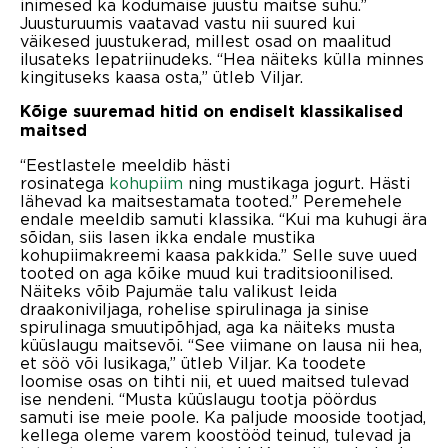
inimesed ka kodumaise juustu maitse suhu.”
Juusturuumis vaatavad vastu nii suured kui
väikesed juustukerad, millest osad on maalitud
ilusateks lepatriinudeks. “Hea näiteks külla minnes
kingituseks kaasa osta,” ütleb Viljar.
Kõige suuremad hitid on endiselt klassikalised
maitsed
“Eestlastele meeldib hästi
rosinatega
kohupiim
ning mustikaga jogurt. Hästi
lähevad ka maitsestamata tooted.” Peremehele
endale meeldib samuti klassika. “Kui ma kuhugi ära
sõidan, siis lasen ikka endale mustika
kohupiimakreemi kaasa pakkida.” Selle suve uued
tooted on aga kõike muud kui traditsioonilised.
Näiteks võib Pajumäe talu valikust leida
draakoniviljaga, rohelise spirulinaga ja sinise
spirulinaga smuutipõhjad, aga ka näiteks musta
küüslaugu maitsevõi. “See viimane on lausa nii hea,
et söö või lusikaga,” ütleb Viljar. Ka toodete
loomise osas on tihti nii, et uued maitsed tulevad
ise nendeni. “Musta küüslaugu tootja pöördus
samuti ise meie poole. Ka paljude mooside tootjad,
kellega oleme varem koostööd teinud, tulevad ja