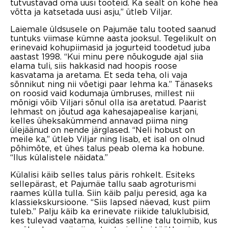
tutvustavad oma uusi tooteid. Ka sealt on kohe hea
võtta ja katsetada uusi asju,” ütleb Viljar.
Laiemale üldsusele on Pajumäe talu tooted saanud
tuntuks viimase kümne aasta jooksul. Tegelikult on
erinevaid kohupiimasid ja jogurteid toodetud juba
aastast 1998. “Kui minu pere nõukogude ajal siia
elama tuli, siis hakkasid nad hoopis roose
kasvatama ja aretama. Et seda teha, oli vaja
sõnnikut ning nii võetigi paar lehma ka.” Tänaseks
on roosid vaid kodumaja ümbruses, millest nii
mõnigi võib Viljari sõnul olla isa aretatud. Paarist
lehmast on jõutud aga kahesajapealise karjani,
kelles üheksakümmend annavad piima ning
ülejäänud on nende järglased. “Neli hobust on
meile ka,” ütleb Viljar ning lisab, et isal on olnud
põhimõte, et ühes talus peab olema ka hobune.
“Ilus külalistele näidata.”
Külalisi käib selles talus päris rohkelt. Esiteks
sellepärast, et Pajumäe tallu saab agroturismi
raames külla tulla. Siin käib palju peresid, aga ka
klassiekskursioone. “Siis lapsed näevad, kust piim
tuleb.” Palju käib ka erinevate riikide taluklubisid,
kes tulevad vaatama, kuidas selline talu toimib, kus