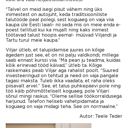
“Talvel on meid isegi pisut vähem ning üks
inimestest on autojuht, keda traditsiooniliste
talutööde peal polegi, sest koguaeg on vaja viia
kaupa üle Eesti laiali- nii seda mis on meie enda e-
poest tellitud kui ka mujalt ning kaks inimest
töötavad talust hoopis eemal- müüvad Viljandi ja
Tartu turul meie kaupa.”
Viljar ütleb, et talupidamise juures on kõige
ägedam just see, et on nii palju valdkondi, millega
saab ennast kurssi viia. “Ma pean ju teadma, kuidas
kõik erinevad tööd käivad,” ütleb ta. Kõige
raskemaks peab Viljar aga rahalist poolt. “Suured
investeeringud on tehtud ja need on vaja pangale
tagasi maksta. Tuleb ikka vaadata, et raha oleks
piisavalt arvel.” See, et talus puhkepäevi pole ning
töö käib põhimõtteliselt koguaeg, pole Viljari
sõnul mingi raskus. “Oleme sellise töökorraldusega
harjunud. Telefon heliseb vahetpidamata ja
koguaeg on vaja midagi teha. See on normaalne.”
Autor: Teele Teder