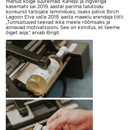
mahud kõige suuremad. Kanepi ja ingveriga
kasemahl sai 2019. aastal parima talutoidu
konkursil tarbijate lemmikuks, lisaks pälvis Birch
Lagoon Elva valla 2019. aasta maaelu arendaja tiitli.
„Tunnustused teevad ikka meele rõõmsaks ja
annavad motivatsiooni. See on kinnitus, et teeme
õiget asja,“ arvab Birgit.