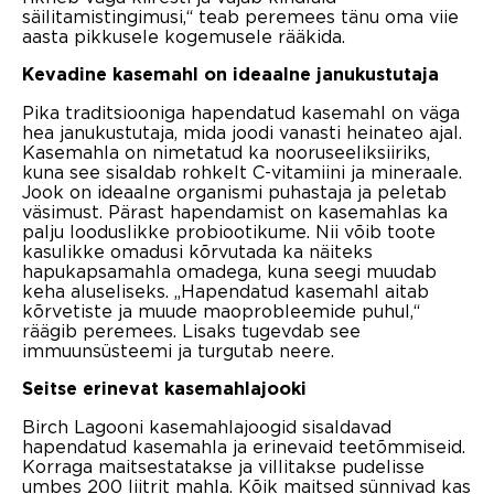
säilitamistingimusi,“ teab peremees tänu oma viie
aasta pikkusele kogemusele rääkida.
Kevadine kasemahl on ideaalne janukustutaja
Pika traditsiooniga hapendatud kasemahl on väga
hea janukustutaja, mida joodi vanasti heinateo ajal.
Kasemahla on nimetatud ka nooruseeliksiiriks,
kuna see sisaldab rohkelt C-vitamiini ja mineraale.
Jook on ideaalne organismi puhastaja ja peletab
väsimust. Pärast hapendamist on kasemahlas ka
palju looduslikke probiootikume. Nii võib toote
kasulikke omadusi kõrvutada ka näiteks
hapukapsamahla omadega, kuna seegi muudab
keha aluseliseks. „Hapendatud kasemahl aitab
kõrvetiste ja muude maoprobleemide puhul,“
räägib peremees. Lisaks tugevdab see
immuunsüsteemi ja turgutab neere.
Seitse erinevat kasemahlajooki
Birch Lagooni kasemahlajoogid sisaldavad
hapendatud kasemahla ja erinevaid teetõmmiseid.
Korraga maitsestatakse ja villitakse pudelisse
umbes 200 liitrit mahla. Kõik maitsed sünnivad kas