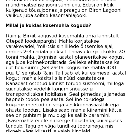
mündimaitselise joogi sünnilugu. Edasi on kõik
kulgenud tõusujoones ja praegu on Birch Lagooni
valikus juba seitse kasemahlajooki.
Millal ja kuidas kasemahla koguda?
Rain ja Birgit koguvad kasemahla oma kinnistult
Otepää looduspargist. Mahla korjatakse
varakevadel, ’märtsis sinilillede õitsemise ajal,
umbes 2–3 nädala jooksul. Tänavu korjati kokku 30
tonni mahla, järgmisel aastal planeeritakse kogust
aga juba kolmekordistada. Selleks ehitatakse ka
uut hoiuruumi. „Sel aastal kogusime mahla 400
puult,“ selgitab Rain. Ta lisab, et kui esimesel aastal
koguti mahla käsitsi, siis nüüd kasutatakse
Kanadast ostetud kinnist torude süsteemi, millega
suunatakse vedelik kogumisnõusse ja
transporditakse hoidlasse. Seal pimedas ja jahedas
hapneb toode pea aasta. Selline torudega
kogumismeetod on väga keskkonnasäästlik ega
ohusta loodust. Lisaks saab mahla kiiremini kätte,
see on puhtam ja muidugi ka säilib paremini.
„Kasemahla ei ole nii kerge hoiustada, kui alguses
tundub. Tegu on väga tundliku toorainega, mis
rikneb väga kiiresti ja vajab kindlaid