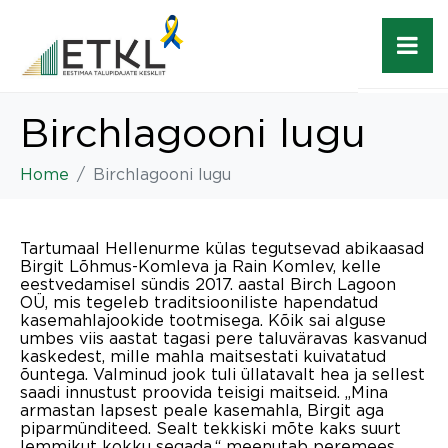
Birchlagooni lugu
Home
Birchlagooni lugu
Tartumaal Hellenurme külas tegutsevad abikaasad
Birgit Lõhmus-Komleva ja Rain Komlev, kelle
eestvedamisel sündis 2017. aastal Birch Lagoon
OÜ, mis tegeleb traditsiooniliste hapendatud
kasemahlajookide tootmisega. Kõik sai alguse
umbes viis aastat tagasi pere taluväravas kasvanud
kaskedest, mille mahla maitsestati kuivatatud
õuntega. Valminud jook tuli üllatavalt hea ja sellest
saadi innustust proovida teisigi maitseid. „Mina
armastan lapsest peale kasemahla, Birgit aga
piparmünditeed. Sealt tekkiski mõte kaks suurt
lemmikut kokku segada,“ meenutab peremees