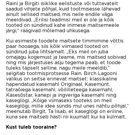
Raini ja Birgiti isiklike eelistuste või tuttavatelt
saadud vihjete põhjal, kuid tootmisesse lähevad
ainult sellised maitsed, mis neile endile väga
meeldivad. „Erilisi teadmisi meil ei ole ja kõik
tooted on sündinud kahe inimese maitsemeele
järgi,“ räägivad mõlemad uhkusega.
Kui esimeste toodete maitsete timmimine võttis
paar hooaega, siis kõik viimased tooted on
sündinud juba lihtsamalt. „Eks meil on juba
omajagu kogemust ja teame, mis maitsed sobivad
ning mis järjestuses asju tegema peab, et toode
tuleks täpselt selline, nagu meile meeldib,“
selgitab tootmisprotsesse Rain. Birch Lagooni
valikus on seitse erinevat maitset: klassikaline
hapendatud kasemahl Originaal, Kasemünt,
tatraõiega kasemahl, võililleteega kasemahl,
Kasesõstar, kanepi ja ingveriga kasemahl ning
kaseglögi. „Kõige viimaseks tooteks on meil
kaseglögi, mille idee sündis mul unes nähtu põhjal,“
meenutab Birgit. Ta lisab, et kaseglögi on eriline,
kuna see maitseb hästi nii kuumalt kui ka külmalt.
Kust tuleb tooraine?