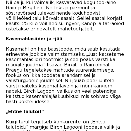
Nii palju kui võimalik, kasvatavad kogu tooraine
Rain ja Birgit ise. Näiteks piparmünt ja
sõstravõrsed tulevad nende koduhoovist,
võililleõied talu kõrvalt aasalt. Sellel aastal korjati
käsitsi 25 kilo võililleõisi. Ingver, kanep ja tatraõied
ostetakse erinevatelt mahetootjatelt.
Kasemahlasiider ja -jää
Kasemahl on hea baastoode, mida saab kasutada
erinevate jookide valmistamiseks. „Just katsetame
kasemahlasiidri tootmist ja see peaks varsti ka
müügile jõudma,“ lisavad Birgit ja Rain õhinal.
Praegu tegeletakse mahtude suurendamisega,
fookus on ikka toodete arendamisel ja
välisturgudele jõudmisel. Nii jõuab poeriiulitele
varsti näiteks kasemahlavein ja mõni kangem
napski. Birch Lagooni valikus on veel patendiga
kaitstud kasemahlajääkuubikud, mis sobivad väga
hästi kokteilidesse.
„Ehtne talutoit“
Kuigi turul tegutseb konkurente, on „Ehtsa
talutoidu“ märgiga Birch Lagooni toodete valik ja