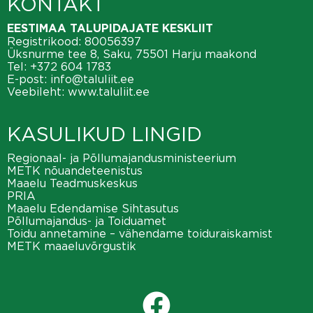
KONTAKT
EESTIMAA TALUPIDAJATE KESKLIIT
Registrikood: 80056397
Üksnurme tee 8, Saku, 75501 Harju maakond
Tel:
+372 604 1783
E-post:
info@taluliit.ee
Veebileht:
www.taluliit.ee
KASULIKUD LINGID
Regionaal- ja Põllumajandusministeerium
METK nõuandeteenistus
Maaelu Teadmuskeskus
PRIA
Maaelu Edendamise Sihtasutus
Põllumajandus- ja Toiduamet
Toidu annetamine – vähendame toiduraiskamist
METK maaeluvõrgustik