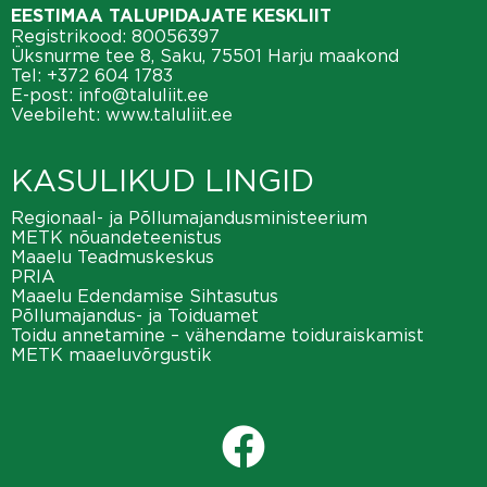
EESTIMAA TALUPIDAJATE KESKLIIT
Registrikood: 80056397
Üksnurme tee 8, Saku, 75501 Harju maakond
Tel:
+372 604 1783
E-post:
info@taluliit.ee
Veebileht:
www.taluliit.ee
KASULIKUD LINGID
Regionaal- ja Põllumajandusministeerium
METK nõuandeteenistus
Maaelu Teadmuskeskus
PRIA
Maaelu Edendamise Sihtasutus
Põllumajandus- ja Toiduamet
Toidu annetamine – vähendame toiduraiskamist
METK maaeluvõrgustik