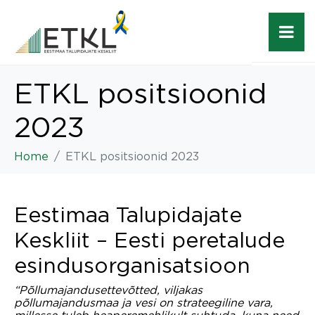
ETKL positsioonid
2023
Home
ETKL positsioonid 2023
Eestimaa Talupidajate
Keskliit – Eesti peretalude
esindusorganisatsioon
“Põllumajandusettevõtted, viljakas
põllumajandusmaa ja vesi on strateegiline vara,
millesse tuleb heaperemehlikult suhtuda, kuna need