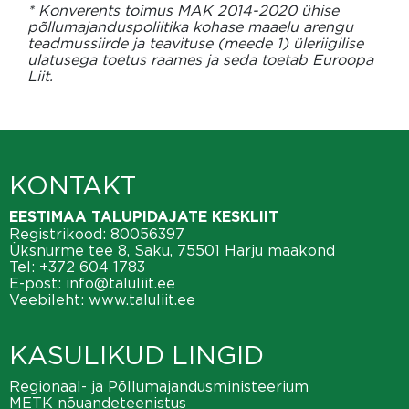
* Konverents toimus MAK 2014-2020 ühise
põllumajanduspoliitika kohase maaelu arengu
teadmussiirde ja teavituse (meede 1) üleriigilise
ulatusega toetus raames ja seda toetab Euroopa
Liit.
KONTAKT
EESTIMAA TALUPIDAJATE KESKLIIT
Registrikood: 80056397
Üksnurme tee 8, Saku, 75501 Harju maakond
Tel:
+372 604 1783
E-post:
info@taluliit.ee
Veebileht:
www.taluliit.ee
KASULIKUD LINGID
Regionaal- ja Põllumajandusministeerium
METK nõuandeteenistus