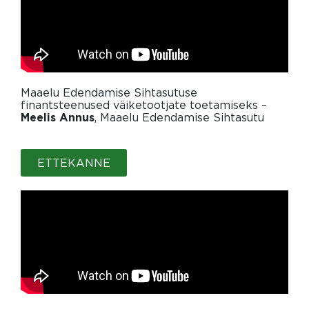
Maaelu Edendamise Sihtasutuse
finantsteenused väiketootjate toetamiseks –
, Maaelu Edendamise Sihtasutu
Meelis Annus
ETTEKANNE