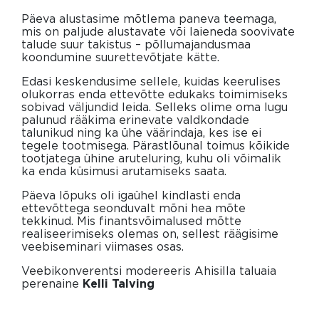
Päeva alustasime mõtlema paneva teemaga,
mis on paljude alustavate või laieneda soovivate
talude suur takistus – põllumajandusmaa
koondumine suurettevõtjate kätte.
Edasi keskendusime sellele, kuidas keerulises
olukorras enda ettevõtte edukaks toimimiseks
sobivad väljundid leida. Selleks olime oma lugu
palunud rääkima erinevate valdkondade
talunikud ning ka ühe väärindaja, kes ise ei
tegele tootmisega. Pärastlõunal toimus kõikide
tootjatega ühine aruteluring, kuhu oli võimalik
ka enda küsimusi arutamiseks saata.
Päeva lõpuks oli igaühel kindlasti enda
ettevõttega seonduvalt mõni hea mõte
tekkinud. Mis finantsvõimalused mõtte
realiseerimiseks olemas on, sellest räägisime
veebiseminari viimases osas.
Veebikonverentsi modereeris Ahisilla taluaia
perenaine
Kelli Talving