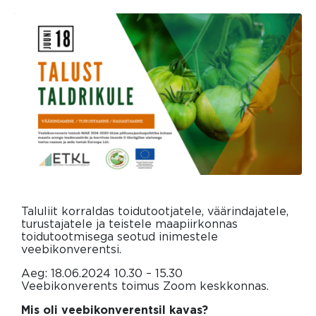
Taluliit korraldas toidutootjatele, väärindajatele,
turustajatele ja teistele maapiirkonnas
toidutootmisega seotud inimestele
veebikonverentsi.
Aeg: 18.06.2024 10.30 – 15.30
Veebikonverents toimus Zoom keskkonnas.
Mis oli veebi
konverentsil
kavas?