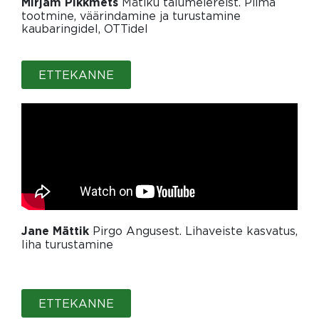
Mätiku talumeiereist. Piima
Mirjam Pikkmets
tootmine, väärindamine ja turustamine
kaubaringidel, OTTidel
ETTEKANNE
Pirgo Angusest. Lihaveiste kasvatus,
Jane Mättik
liha turustamine
ETTEKANNE