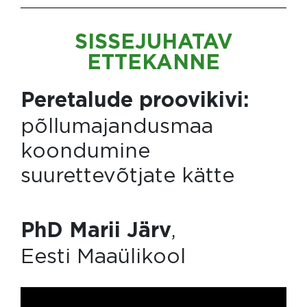
SISSEJUHATAV
ETTEKANNE
Peretalude proovikivi:
põllumajandusmaa
koondumine
suurettevõtjate kätte
,
PhD Marii Järv
Eesti Maaülikool