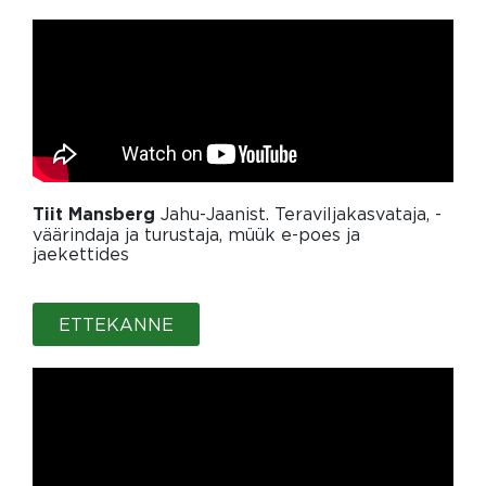
Jahu-Jaanist. Teraviljakasvataja, -
Tiit Mansberg
väärindaja ja turustaja, müük e-poes ja
jaekettides
ETTEKANNE