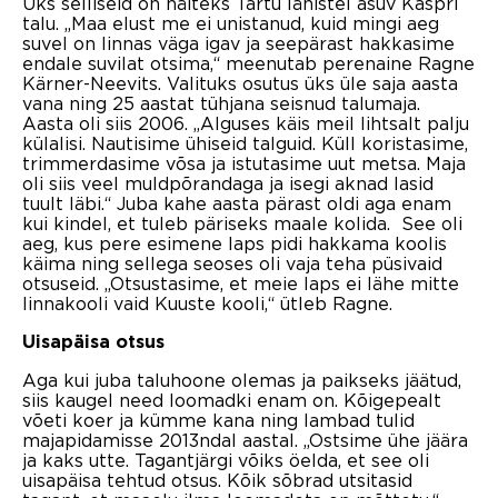
Üks selliseid on näiteks Tartu lähistel asuv Kaspri
talu. „Maa elust me ei unistanud, kuid mingi aeg
suvel on linnas väga igav ja seepärast hakkasime
endale suvilat otsima,“ meenutab perenaine Ragne
Kärner-Neevits. Valituks osutus üks üle saja aasta
vana ning 25 aastat tühjana seisnud talumaja.
Aasta oli siis 2006. „Alguses käis meil lihtsalt palju
külalisi. Nautisime ühiseid talguid. Küll koristasime,
trimmerdasime võsa ja istutasime uut metsa. Maja
oli siis veel muldpõrandaga ja isegi aknad lasid
tuult läbi.“ Juba kahe aasta pärast oldi aga enam
kui kindel, et tuleb päriseks maale kolida. See oli
aeg, kus pere esimene laps pidi hakkama koolis
käima ning sellega seoses oli vaja teha püsivaid
otsuseid. „Otsustasime, et meie laps ei lähe mitte
linnakooli vaid Kuuste kooli,“ ütleb Ragne.
Uisapäisa otsus
Aga kui juba taluhoone olemas ja paikseks jäätud,
siis kaugel need loomadki enam on. Kõigepealt
võeti koer ja kümme kana ning lambad tulid
majapidamisse 2013ndal aastal. „Ostsime ühe jäära
ja kaks utte. Tagantjärgi võiks öelda, et see oli
uisapäisa tehtud otsus. Kõik sõbrad utsitasid