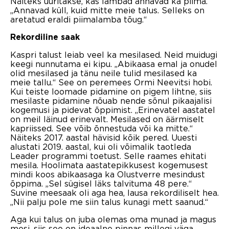
Näiteks uuritakse, kas lambad annavad ka piima.
„Annavad küll, kuid mitte meie talus. Selleks on
aretatud eraldi piimalamba tõug.“
Rekordiline saak
Kaspri talust leiab veel ka mesilased. Neid muidugi
keegi nunnutama ei kipu. „Abikaasa emal ja onudel
olid mesilased ja tänu neile tulid mesilased ka
meie tallu.“ See on peremees Ormi Neevitsi hobi.
Kui teiste loomade pidamine on pigem lihtne, siis
mesilaste pidamine nõuab nende sõnul pikaajalisi
kogemusi ja pidevat õppimist. „Erinevatel aastatel
on meil läinud erinevalt. Mesilased on äärmiselt
kapriissed. See võib õnnestuda või ka mitte.“
Näiteks 2017. aastal hävisid kõik pered. Uuesti
alustati 2019. aastal, kui oli võimalik taotleda
Leader programmi toetust. Selle raames ehitati
mesila. Hoolimata aastatepikkusest kogemusest
mindi koos abikaasaga ka Olustverre mesindust
õppima. „Sel sügisel läks talvituma 48 pere.“
Suvine meesaak oli aga hea, lausa rekordiliselt hea.
„Nii palju pole me siin talus kunagi mett saanud.“
Aga kui talus on juba olemas oma munad ja magus
mesi, siis see on ideaalne pinnas millegi väga