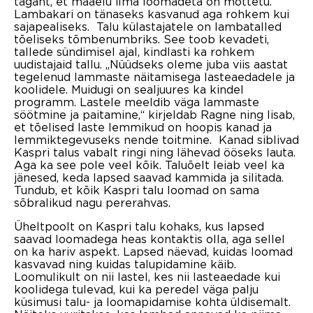
tagant, et maaelu ilma loomadeta on mõttetu.“
Lambakari on tänaseks kasvanud aga rohkem kui
sajapealiseks. Talu külastajatele on lambatalled
tõeliseks tõmbenumbriks. See toob kevadeti,
tallede sündimisel ajal, kindlasti ka rohkem
uudistajaid tallu. „Nüüdseks oleme juba viis aastat
tegelenud lammaste näitamisega lasteaedadele ja
koolidele. Muidugi on sealjuures ka kindel
programm. Lastele meeldib väga lammaste
söötmine ja paitamine,“ kirjeldab Ragne ning lisab,
et tõelised laste lemmikud on hoopis kanad ja
lemmiktegevuseks nende toitmine. Kanad siblivad
Kaspri talus vabalt ringi ning lähevad ööseks lauta.
Aga ka see pole veel kõik. Taluõelt leiab veel ka
jänesed, keda lapsed saavad kammida ja silitada.
Tundub, et kõik Kaspri talu loomad on sama
sõbralikud nagu pererahvas.
Üheltpoolt on Kaspri talu kohaks, kus lapsed
saavad loomadega heas kontaktis olla, aga sellel
on ka hariv aspekt. Lapsed näevad, kuidas loomad
kasvavad ning kuidas talupidamine käib.
Loomulikult on nii lastel, kes nii lasteaedade kui
koolidega tulevad, kui ka peredel väga palju
küsimusi talu- ja loomapidamise kohta üldisemalt.