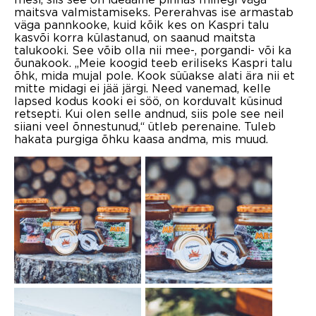
maitsva valmistamiseks. Pererahvas ise armastab
väga pannkooke, kuid kõik kes on Kaspri talu
kasvõi korra külastanud, on saanud maitsta
talukooki. See võib olla nii mee-, porgandi- või ka
õunakook. „Meie koogid teeb eriliseks Kaspri talu
õhk, mida mujal pole. Kook süüakse alati ära nii et
mitte midagi ei jää järgi. Need vanemad, kelle
lapsed kodus kooki ei söö, on korduvalt küsinud
retsepti. Kui olen selle andnud, siis pole see neil
siiani veel õnnestunud,“ ütleb perenaine. Tuleb
hakata purgiga õhku kaasa andma, mis muud.