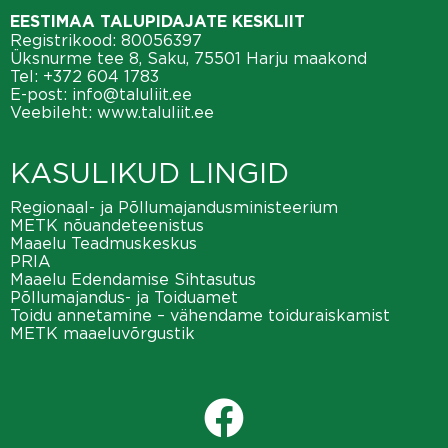
EESTIMAA TALUPIDAJATE KESKLIIT
Registrikood: 80056397
Üksnurme tee 8, Saku, 75501 Harju maakond
Tel:
+372 604 1783
E-post:
info@taluliit.ee
Veebileht:
www.taluliit.ee
KASULIKUD LINGID
Regionaal- ja Põllumajandusministeerium
METK nõuandeteenistus
Maaelu Teadmuskeskus
PRIA
Maaelu Edendamise Sihtasutus
Põllumajandus- ja Toiduamet
Toidu annetamine – vähendame toiduraiskamist
METK maaeluvõrgustik