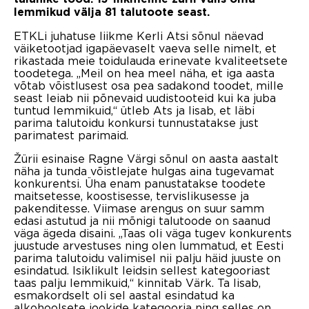
lemmikud välja 81 talutoote seast.
ETKLi juhatuse liikme Kerli Atsi sõnul näevad
väiketootjad igapäevaselt vaeva selle nimelt, et
rikastada meie toidulauda erinevate kvaliteetsete
toodetega. „Meil on hea meel näha, et iga aasta
võtab võistlusest osa pea sadakond toodet, mille
seast leiab nii põnevaid uudistooteid kui ka juba
tuntud lemmikuid,“ ütleb Ats ja lisab, et läbi
parima talutoidu konkursi tunnustatakse just
parimatest parimaid.
Žürii esinaise Ragne Värgi sõnul on aasta aastalt
näha ja tunda võistlejate hulgas aina tugevamat
konkurentsi. Üha enam panustatakse toodete
maitsetesse, koostisesse, tervislikusesse ja
pakenditesse. Viimase arengus on suur samm
edasi astutud ja nii mõnigi talutoode on saanud
väga ägeda disaini. „Taas oli väga tugev konkurents
juustude arvestuses ning olen lummatud, et Eesti
parima talutoidu valimisel nii palju häid juuste on
esindatud. Isiklikult leidsin sellest kategooriast
taas palju lemmikuid,“ kinnitab Värk. Ta lisab,
esmakordselt oli sel aastal esindatud ka
alkohoolsete jookide kategooria ning selles on