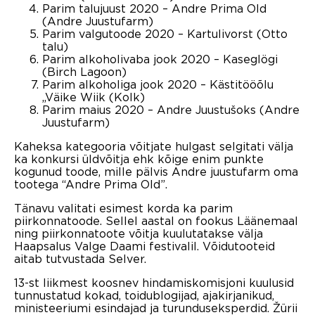
Parim talujuust 2020 – Andre Prima Old
(Andre Juustufarm)
Parim valgutoode 2020 – Kartulivorst (Otto
talu)
Parim alkoholivaba jook 2020 – Kaseglögi
(Birch Lagoon)
Parim alkoholiga jook 2020 – Kästitööõlu
„Väike Wiik (Kolk)
Parim maius 2020 – Andre Juustušoks (Andre
Juustufarm)
Kaheksa kategooria võitjate hulgast selgitati välja
ka konkursi üldvõitja ehk kõige enim punkte
kogunud toode, mille pälvis Andre juustufarm oma
tootega “Andre Prima Old”.
Tänavu valitati esimest korda ka parim
piirkonnatoode. Sellel aastal on fookus Läänemaal
ning piirkonnatoote võitja kuulutatakse välja
Haapsalus Valge Daami festivalil. Võidutooteid
aitab tutvustada Selver.
13-st liikmest koosnev hindamiskomisjoni kuulusid
tunnustatud kokad, toidublogijad, ajakirjanikud,
ministeeriumi esindajad ja turunduseksperdid. Žürii