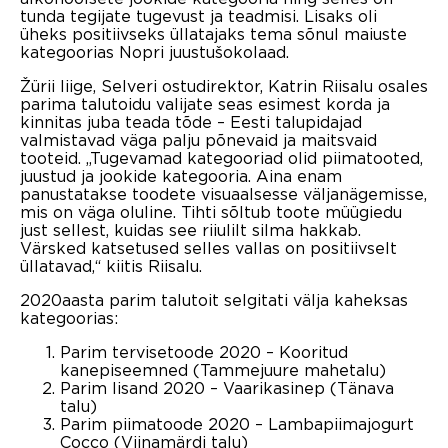
tunda tegijate tugevust ja teadmisi. Lisaks oli
üheks positiivseks üllatajaks tema sõnul maiuste
kategoorias Nopri juustušokolaad.
Žürii liige, Selveri ostudirektor, Katrin Riisalu osales
parima talutoidu valijate seas esimest korda ja
kinnitas juba teada tõde – Eesti talupidajad
valmistavad väga palju põnevaid ja maitsvaid
tooteid. „Tugevamad kategooriad olid piimatooted,
juustud ja jookide kategooria. Aina enam
panustatakse toodete visuaalsesse väljanägemisse,
mis on väga oluline. Tihti sõltub toote müügiedu
just sellest, kuidas see riiulilt silma hakkab.
Värsked katsetused selles vallas on positiivselt
üllatavad,“ kiitis Riisalu.
2020aasta parim talutoit selgitati välja kaheksas
kategoorias:
Parim tervisetoode 2020 – Kooritud
kanepiseemned (Tammejuure mahetalu)
Parim lisand 2020 – Vaarikasinep (Tänava
talu)
Parim piimatoode 2020 – Lambapiimajogurt
Cocco (Viinamärdi talu)