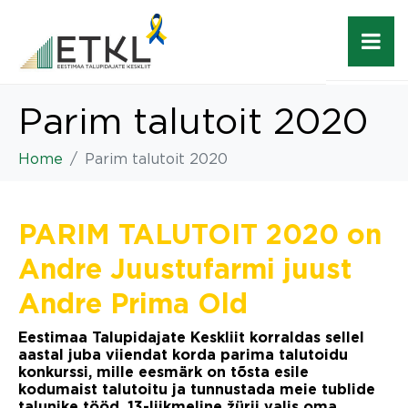
Parim talutoit 2020
Home
Parim talutoit 2020
PARIM TALUTOIT 2020 on
Andre Juustufarmi juust
Andre Prima Old
Eestimaa Talupidajate Keskliit korraldas sellel
aastal juba viiendat korda parima talutoidu
konkurssi, mille eesmärk on tõsta esile
kodumaist talutoitu ja tunnustada meie tublide
talunike tööd. 13-liikmeline žürii valis oma