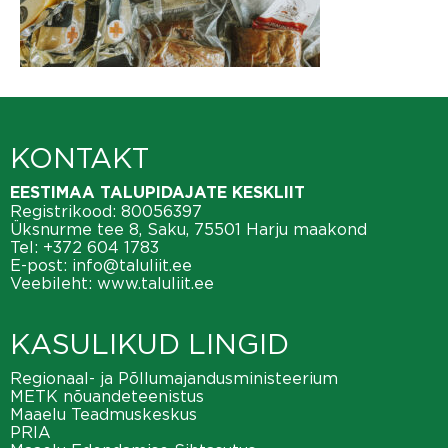
KONTAKT
EESTIMAA TALUPIDAJATE KESKLIIT
Registrikood: 80056397
Üksnurme tee 8, Saku, 75501 Harju maakond
Tel:
+372 604 1783
E-post:
info@taluliit.ee
Veebileht:
www.taluliit.ee
KASULIKUD LINGID
Regionaal- ja Põllumajandusministeerium
METK nõuandeteenistus
Maaelu Teadmuskeskus
PRIA