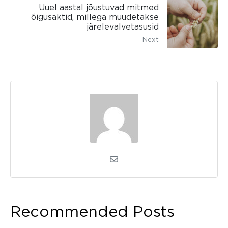
Uuel aastal jõustuvad mitmed
õigusaktid, millega muudetakse
järelevalvetasusid
Next
admin
Recommended Posts