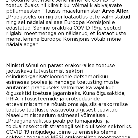
toetus jõuaks nii kiirelt kui võimalik abivajavate
põllumeesteni,“ lausus maaeluminister
.
Arvo Aller
„Praeguseks on riigiabi loataotlus ette valmistatud
ning sel nädalal sai see Euroopa Komisjonile
edastatud. Senine praktika COVID-19ga seotud
riigiabi meetmetega on näidanud, et loataotluste
menetlemine Euroopa Komisjonis võtab mõne
nädala aega.“
Ministri sõnul on pärast erakorralise toetuse
jaotuskava tutvustamist sektori
esindusorganisatsioonidele detsembrikuu
esimeses pooles ja nendega toetustingimuste
arutamist praeguseks valmimas ka vajalikud
õigusaktid toetuse jagamiseks. Kuna õigusaktide,
PRIA infosüsteemide ja protseduuride
ettevalmistamine nõuab oma aja, siis erakorralise
toetuse taotluste vastuvõtu algusest teavitab
Maaeluministeerium esimesel võimalusel.
„Praegune valitsus peab põllumajandus- ja
toiduainesektorit strateegiliselt oluliseks sektoriks.
COVID-19 mõjudega toime tulemiseks oleme
sektorit toetanud MESi erakorraliste meetmetega,