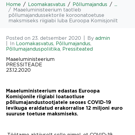
Home
Loomakasvatus
Põllumajandus
...
Maaeluministeerium taotleb
põllumajandussektorile koroonatoetuse
maksmiseks riigiabi luba Euroopa Komisjonilt
Posted on
23. detsember 2020
By
admin
In
Loomakasvatus
,
Põllumajandus
,
Põllumajanduspoliitika
,
Pressiteated
Maaeluministeerium
PRESSITEADE
23.12.2020
Maaeluministeerium edastas Euroopa
Komisjonile riigiabi loataotluse
põllumajandustootjatele seoses COVID-19
levikuga eraldatud erakorralise 12 miljoni euro
suuruse toetuse maksmiseks.
„Töötame aktiivselt selle nimel, et COVID-19