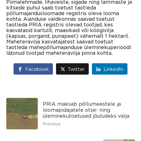
Piimalehmade, lihaveiste, sigade ning lammaste ja
kitsede puhul saab toetust taotleda
põllumajandusloomade registris oleva looma
kohta. Aianduse valdkonnas saavad toetust
taotleda PRIA registris olevad tootjad, kes
kasvatasid kartulit, maasikaid või köögivilja
(kapsas, porgand, punapeet) vähemalt 1 hektaril.
Maheteravilja kasvatajatest saavad toetust
taotleda mahepõllumajanduse üleminekuperioodi
läbinud tootjad maheteravilja pinna kohta.
Facebook
Twitter
LinkedIn
PRIA maksab põllumeestele ja
loomapidajatele otse- ning
üleminekutoetused jõuludeks välja
Previous