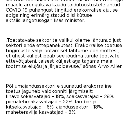
maaelu arengukava kaudu toidutööstustele antud
COVID-19 puhangust tingitud erakorralise ajutise
abiga ning erimärgistatud diislikütuse
aktsiisilangetusega,“ lisas minister.
„Toetatavate sektorite valikul oleme lähtunud just
sektori enda ettepanekutest. Erakorralise toetuse
tingimuste väljatöötamisel lähtume põhimõttest,
et ühest küljest peab see jõudma turule tootvate
ettevõtjateni, teisest küljest aga tagama meie
tootmise elujõu ja järjepidevuse,“ sõnas Arvo Aller.
Põllumajandussektorile suunatud erakorraline
toetus jaguneb valdkonniti järgmiselt:
lihaveisekasvatajad – 18%, seakasvatajad – 28%,
piimalehmakasvatajad – 22%, lamba- ja
kitsekasvatajad – 6%, aiandussektor – 18%,
maheteravilja kasvatajad – 8%.