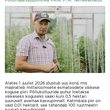
Alates 1. juulist 2026 jõustub uus kord, mis
määratleb mitteloomsete esmatoodete väikese
koguse piiri. Põllukultuuride puhul loetakse
väikeseks koguseks saaki kuni 0,5 hektari
suuruselt avamaa kasvupinnalt. Katmikala piir on
vaid 0,01 hektarit, see tähendab 100 ruutmeetri
suurust kasvuhoonet.