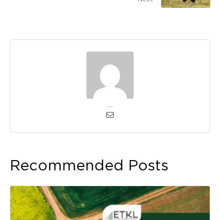
Timo Varblas
Recommended Posts