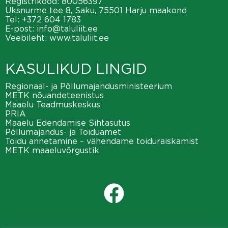
Registrikood: 80056397
Üksnurme tee 8, Saku, 75501 Harju maakond
Tel:
+372 604 1783
E-post:
info@taluliit.ee
Veebileht:
www.taluliit.ee
KASULIKUD LINGID
Regionaal- ja Põllumajandusministeerium
METK nõuandeteenistus
Maaelu Teadmuskeskus
PRIA
Maaelu Edendamise Sihtasutus
Põllumajandus- ja Toiduamet
Toidu annetamine – vähendame toiduraiskamist
METK maaeluvõrgustik