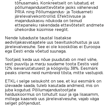
tõhusamaks. Konkreetselt on lubatud, et
põllumajandusettevõtete jaoks vähenevad
PRIA ning Põllumajandus- ja Toiduameti
järelevalvekontrollid. Efektiivsuse ja
majanduskasvu nõukoda on teinud
ettepaneku rakendada ettevõtetelt andmete
ühekordse küsimise reeglit.
Nende lubaduste taustal lisatakse
aedviljakasvatajatele uus teavituskohustus ja uus
järelevalvesuhe. See ei ole kooskõlas ei Euroopa
ega Eesti enda võetud suunaga.
Tootjaid, keda uus nõue puudutab on meil vähe,
sest puuvilju ja marju suudame toota Eestis vaid
12% isevarustatusest ja köögivilju 38%. Eesmärk
peaks olema neid numbreid tõsta, mitte vastupidi.
ETKL-i selge seisukoht on see, et kui eesmärk on
ülevaade saada, tuleb kasutada andmeid, mis on
juba kogutud. Põllumajandustootjate
halduskoormus on tohutult suur ja iga lisasamm,
millega kaasneb uus järelevalvesuhe, vajab väga
selget põhjendust.