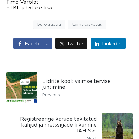
Timo Varblas
ETKL juhatuse liige
bürokraatia
taimekasvatus
Facebook
Twitter
LinkedIn
Liidrite kool: vaimse tervise
juhtimine
Previous
Registreerige karude tekitatud
kahjud ja metssigade liikumine
JAHISes
Next