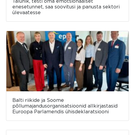
Talunik, testi oma emotsionaalset
enesetunnet, saa soovitusi ja panusta sektori
ülevaatesse
Balti riikide ja Soome
põllumajandusorganisatsioonid allkirjastasid
Euroopa Parlamendis ühisdeklaratsiooni