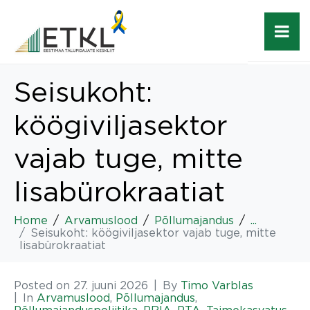
Seisukoht:
köögiviljasektor
vajab tuge, mitte
lisabürokraatiat
Home
Arvamuslood
Põllumajandus
...
Seisukoht: köögiviljasektor vajab tuge, mitte
lisabürokraatiat
Posted on
27. juuni 2026
By
Timo Varblas
In
Arvamuslood
,
Põllumajandus
,
Põllumajanduspoliitika
,
PRIA
,
PTA
,
Taimekasvatus