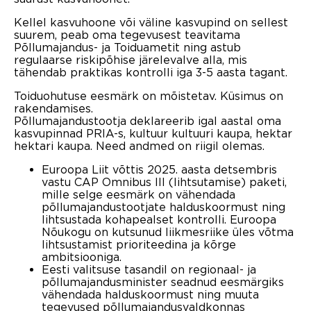
Kellel kasvuhoone või väline kasvupind on sellest
suurem, peab oma tegevusest teavitama
Põllumajandus- ja Toiduametit ning astub
regulaarse riskipõhise järelevalve alla, mis
tähendab praktikas kontrolli iga 3-5 aasta tagant.
Toiduohutuse eesmärk on mõistetav. Küsimus on
rakendamises.
Põllumajandustootja deklareerib igal aastal oma
kasvupinnad PRIA-s, kultuur kultuuri kaupa, hektar
hektari kaupa. Need andmed on riigil olemas.
Euroopa Liit võttis 2025. aasta detsembris
vastu CAP Omnibus III (lihtsutamise) paketi,
mille selge eesmärk on vähendada
põllumajandustootjate halduskoormust ning
lihtsustada kohapealset kontrolli. Euroopa
Nõukogu on kutsunud liikmesriike üles võtma
lihtsustamist prioriteedina ja kõrge
ambitsiooniga.
Eesti valitsuse tasandil on regionaal- ja
põllumajandusminister seadnud eesmärgiks
vähendada halduskoormust ning muuta
tegevused põllumajandusvaldkonnas