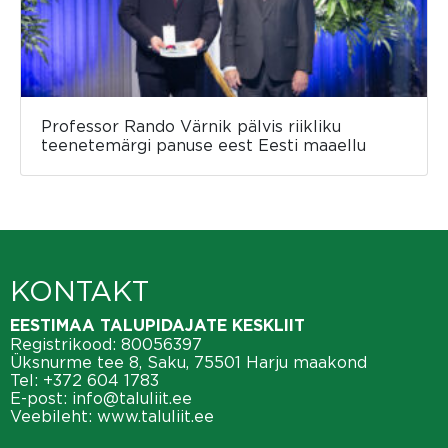
Professor Rando Värnik pälvis riikliku
teenetemärgi panuse eest Eesti maaellu
KONTAKT
EESTIMAA TALUPIDAJATE KESKLIIT
Registrikood: 80056397
Üksnurme tee 8, Saku, 75501 Harju maakond
Tel:
+372 604 1783
E-post:
info@taluliit.ee
Veebileht:
www.taluliit.ee