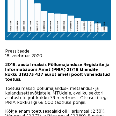
Pressiteade
18. veebruar 2020
2019. aastal maksis Põllumajanduse Registrite ja
Informatsiooni Amet (PRIA) 21
719 kliendile
kokku 319
373
437 eurot ameti poolt vahendatud
toetusi.
Toetusi maksti põllumajandus-, metsandus- ja
kalandusettevõtjatele, MTÜdele, avaliku sektori
asutustele jmt kokku 79 meetmest. Otsuseid tegi
PRIA kokku ligi 68 000 taotluse põhjal.
Kõige enam toetusesaajaid oli Harjumaal (2 381),
Võrumaal (2 373) ja Pärnumaal (2 350). Suurima