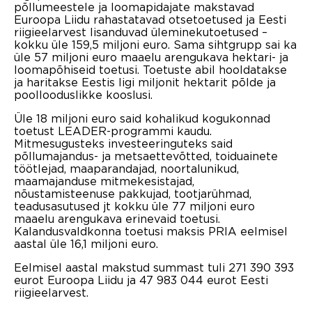
põllumeestele ja loomapidajate makstavad
Euroopa Liidu rahastatavad otsetoetused ja Eesti
riigieelarvest lisanduvad üleminekutoetused –
kokku üle 159,5 miljoni euro. Sama sihtgrupp sai ka
üle 57 miljoni euro maaelu arengukava hektari- ja
loomapõhiseid toetusi. Toetuste abil hooldatakse
ja haritakse Eestis ligi miljonit hektarit põlde ja
poollooduslikke kooslusi.
Üle 18 miljoni euro said kohalikud kogukonnad
toetust LEADER-programmi kaudu.
Mitmesugusteks investeeringuteks said
põllumajandus- ja metsaettevõtted, toiduainete
töötlejad, maaparandajad, noortalunikud,
maamajanduse mitmekesistajad,
nõustamisteenuse pakkujad, tootjarühmad,
teadusasutused jt kokku üle 77 miljoni euro
maaelu arengukava erinevaid toetusi.
Kalandusvaldkonna toetusi maksis PRIA eelmisel
aastal üle 16,1 miljoni euro.
Eelmisel aastal makstud summast tuli 271 390 393
eurot Euroopa Liidu ja 47 983 044 eurot Eesti
riigieelarvest.