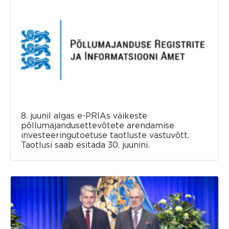
8. juunil algas e-PRIAs väikeste
põllumajandusettevõtete arendamise
investeeringutoetuse taotluste vastuvõtt.
Taotlusi saab esitada 30. juunini.