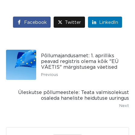
Facebook
Twitter
LinkedIn
Põllumajandusamet: 1. aprilliks
peavad registris olema kõik "EÜ
VÄETIS" märgistusega väetised
Previous
Üleskutse põllumeestele: Teata valmisolekust
osaleda haneliste heidutuse uuringus
Next