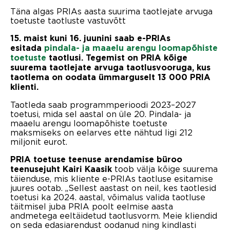
Täna algas PRIAs aasta suurima taotlejate arvuga
toetuste taotluste vastuvõtt
15. maist kuni 16. juunini saab e-PRIAs
esitada
pindala- ja maaelu arengu loomapõhiste
toetuste
taotlusi. Tegemist on PRIA kõige
suurema taotlejate arvuga taotlusvooruga, kus
taotlema on oodata ümmarguselt 13 000 PRIA
klienti.
Taotleda saab programmperioodi 2023–2027
toetusi, mida sel aastal on üle 20. Pindala- ja
maaelu arengu loomapõhiste toetuste
maksmiseks on eelarves ette nähtud ligi 212
miljonit eurot.
PRIA toetuse teenuse arendamise büroo
toob välja kõige suurema
teenusejuht Kairi Kaasik
täienduse, mis kliente e-PRIAs taotluse esitamise
juures ootab. „Sellest aastast on neil, kes taotlesid
toetusi ka 2024. aastal, võimalus valida taotluse
täitmisel juba PRIA poolt eelmise aasta
andmetega eeltäidetud taotlusvorm. Meie kliendid
on seda edasiarendust oodanud ning kindlasti