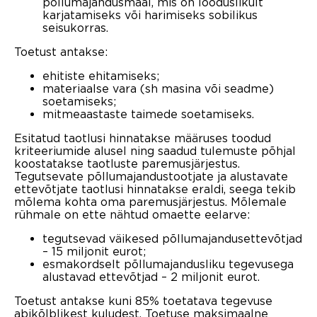
põllumajandusmaal, mis on looduslikult
karjatamiseks või harimiseks sobilikus
seisukorras.
Toetust antakse:
ehitiste ehitamiseks;
materiaalse vara (sh masina või seadme)
soetamiseks;
mitmeaastaste taimede soetamiseks.
Esitatud taotlusi hinnatakse määruses toodud
kriteeriumide alusel ning saadud tulemuste põhjal
koostatakse taotluste paremusjärjestus.
Tegutsevate põllumajandustootjate ja alustavate
ettevõtjate taotlusi hinnatakse eraldi, seega tekib
mõlema kohta oma paremusjärjestus. Mõlemale
rühmale on ette nähtud omaette eelarve:
tegutsevad väikesed põllumajandusettevõtjad
– 15 miljonit eurot;
esmakordselt põllumajandusliku tegevusega
alustavad ettevõtjad – 2 miljonit eurot.
Toetust antakse kuni 85% toetatava tegevuse
abikõlblikest kuludest. Toetuse maksimaalne