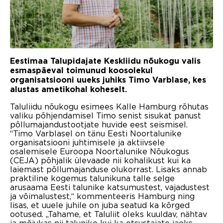
Eestimaa Talupidajate Keskliidu nõukogu valis
esmaspäeval toimunud koosolekul
organisatsiooni uueks juhiks Timo Varblase, kes
alustas ametikohal koheselt.
Taluliidu nõukogu esimees Kalle Hamburg rõhutas
valiku põhjendamisel Timo senist sisukat panust
põllumajandustootjate huvide eest seismisel.
“Timo Varblasel on tänu Eesti Noortalunike
organisatsiooni juhtimisele ja aktiivsele
osalemisele Euroopa Noortalunike Nõukogus
(CEJA) põhjalik ülevaade nii kohalikust kui ka
laiemast põllumajanduse olukorrast. Lisaks annab
praktiline kogemus talunikuna talle selge
arusaama Eesti talunike katsumustest, vajadustest
ja võimalustest,“ kommenteeris Hamburg ning
lisas, et uuele juhile on juba seatud ka kõrged
ootused. „Tahame, et Taluliit oleks kuuldav, nähtav