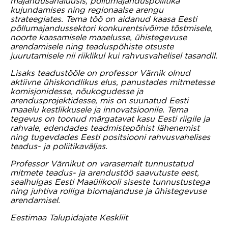
majandusanalüüsis, põllumajanduspoliitika
kujundamises ning regionaalse arengu
strateegiates. Tema töö on aidanud kaasa Eesti
põllumajandussektori konkurentsivõime tõstmisele,
noorte kaasamisele maaelusse, ühistegevuse
arendamisele ning teaduspõhiste otsuste
juurutamisele nii riiklikul kui rahvusvahelisel tasandil.
Lisaks teadustööle on professor Värnik olnud
aktiivne ühiskondlikus elus, panustades mitmetesse
komisjonidesse, nõukogudesse ja
arendusprojektidesse, mis on suunatud Eesti
maaelu kestlikkusele ja innovatsioonile. Tema
tegevus on toonud märgatavat kasu Eesti riigile ja
rahvale, edendades teadmistepõhist lähenemist
ning tugevdades Eesti positsiooni rahvusvahelises
teadus- ja poliitikaväljas.
Professor Värnikut on varasemalt tunnustatud
mitmete teadus- ja arendustöö saavutuste eest,
sealhulgas Eesti Maaülikooli siseste tunnustustega
ning juhtiva rolliga biomajanduse ja ühistegevuse
arendamisel.
Eestimaa Talupidajate Keskliit