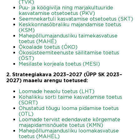
(TVK)
Puu- ja köögivilja ning marjakultuuride
kasvatamise otsetoetus (PKV)
Seemnekartuli kasvatamise otsetoetus (SKT)
Keskkonnasõbraliku majandamise toetus
(KSM)
Mahepõllumajandusliku taimekasvatuse
toetus (MAHE)
Ökoalade toetus (ÖKO)
Ökosüsteemiteenuste säilitamise toetus
(ÖST)
Mesilaste korjeala toetus (MESI)
2. Strateegiakava 2023–2027 (ÜPP SK 2023–
2027) maaelu arengu toetused:
Loomade heaolu toetus (LHT)
Kohalikku sorti taime kasvatamise toetus
(SORT)
Ohustatud tõugu looma pidamise toetus
(OTL)
Loomade tervist edendavate kõrgemate
majapidamisnõuete toetus (KMN)
Mahepõllumajandusliku loomakasvatuse
toetus (MAHEL)