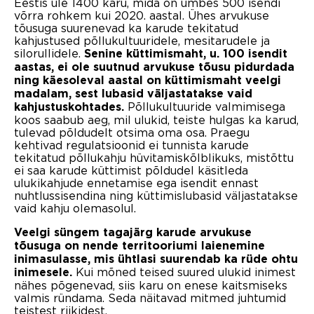
Eestis üle 1400 karu, mida on umbes 500 isendi
võrra rohkem kui 2020. aastal. Ühes arvukuse
tõusuga suurenevad ka karude tekitatud
kahjustused põllukultuuridele, mesitarudele ja
silorullidele.
Senine küttimismaht, u. 100 isendit
aastas, ei ole suutnud arvukuse tõusu pidurdada
ning käesoleval aastal on küttimismaht veelgi
madalam, sest lubasid väljastatakse vaid
Põllukultuuride valmimisega
kahjustuskohtades.
koos saabub aeg, mil ulukid, teiste hulgas ka karud,
tulevad põldudelt otsima oma osa. Praegu
kehtivad regulatsioonid ei tunnista karude
tekitatud põllukahju hüvitamiskõlblikuks, mistõttu
ei saa karude küttimist põldudel käsitleda
ulukikahjude ennetamise ega isendit ennast
nuhtlussisendina ning küttimislubasid väljastatakse
vaid kahju olemasolul.
Veelgi süngem tagajärg karude arvukuse
tõusuga on nende territooriumi laienemine
inimasulasse, mis ühtlasi suurendab ka rüde ohtu
Kui mõned teised suured ulukid inimest
inimesele.
nähes põgenevad, siis karu on enese kaitsmiseks
valmis ründama. Seda näitavad mitmed juhtumid
teistest riikidest.