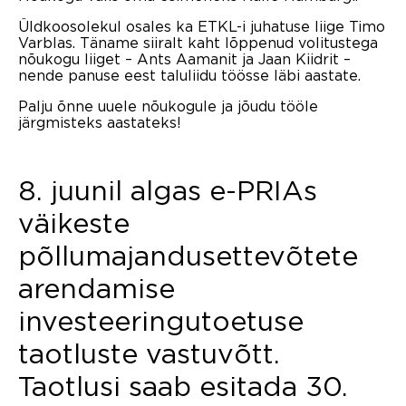
Üldkoosolekul osales ka ETKL-i juhatuse liige Timo
Varblas. Täname siiralt kaht lõppenud volitustega
nõukogu liiget – Ants Aamanit ja Jaan Kiidrit –
nende panuse eest taluliidu töösse läbi aastate.
Palju õnne uuele nõukogule ja jõudu tööle
järgmisteks aastateks!
8. juunil algas e-PRIAs
väikeste
põllumajandusettevõtete
arendamise
investeeringutoetuse
taotluste vastuvõtt.
Taotlusi saab esitada 30.