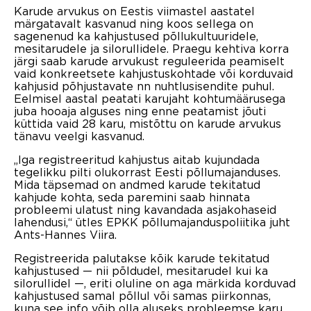
Karude arvukus on Eestis viimastel aastatel
märgatavalt kasvanud ning koos sellega on
sagenenud ka kahjustused põllukultuuridele,
mesitarudele ja silorullidele. Praegu kehtiva korra
järgi saab karude arvukust reguleerida peamiselt
vaid konkreetsete kahjustuskohtade või korduvaid
kahjusid põhjustavate nn nuhtlusisendite puhul.
Eelmisel aastal peatati karujaht kohtumäärusega
juba hooaja alguses ning enne peatamist jõuti
küttida vaid 28 karu, mistõttu on karude arvukus
tänavu veelgi kasvanud.
„Iga registreeritud kahjustus aitab kujundada
tegelikku pilti olukorrast Eesti põllumajanduses.
Mida täpsemad on andmed karude tekitatud
kahjude kohta, seda paremini saab hinnata
probleemi ulatust ning kavandada asjakohaseid
lahendusi,“ ütles EPKK põllumajanduspoliitika juht
Ants-Hannes Viira.
Registreerida palutakse kõik karude tekitatud
kahjustused — nii põldudel, mesitarudel kui ka
silorullidel —, eriti oluline on aga märkida korduvad
kahjustused samal põllul või samas piirkonnas,
kuna see info võib olla aluseks probleemse karu