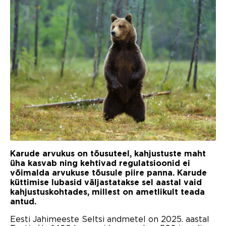
Karude arvukus on tõusuteel, kahjustuste maht
üha kasvab ning kehtivad regulatsioonid ei
võimalda arvukuse tõusule piire panna. Karude
küttimise lubasid väljastatakse sel aastal vaid
kahjustuskohtades, millest on ametlikult teada
antud.
Eesti Jahimeeste Seltsi andmetel on 2025. aastal