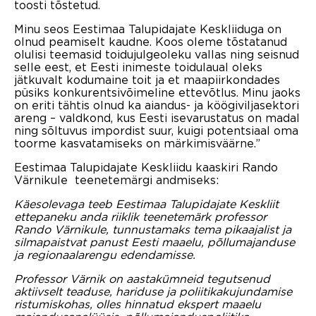
toosti tõstetud.
Minu seos Eestimaa Talupidajate Keskliiduga on
olnud peamiselt kaudne. Koos oleme tõstatanud
olulisi teemasid toidujulgeoleku vallas ning seisnud
selle eest, et Eesti inimeste toidulaual oleks
jätkuvalt kodumaine toit ja et maapiirkondades
püsiks konkurentsivõimeline ettevõtlus. Minu jaoks
on eriti tähtis olnud ka aiandus- ja köögiviljasektori
areng – valdkond, kus Eesti isevarustatus on madal
ning sõltuvus impordist suur, kuigi potentsiaal oma
toorme kasvatamiseks on märkimisväärne.”
Eestimaa Talupidajate Keskliidu kaaskiri
Rando
Värnikule
teenetemärgi andmiseks:
Käesolevaga teeb Eestimaa Talupidajate Keskliit
ettepaneku anda riiklik teenetemärk professor
Rando Värnikule, tunnustamaks tema pikaajalist ja
silmapaistvat panust Eesti maaelu, põllumajanduse
ja regionaalarengu edendamisse.
Professor Värnik on aastakümneid tegutsenud
aktiivselt teaduse, hariduse ja poliitikakujundamise
ristumiskohas, olles hinnatud ekspert maaelu