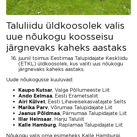
Taluliidu üldkoosolek valis
uue nõukogu koosseisu
järgnevaks kaheks aastaks
juunil toimus Eestimaa Talupidajate Keskliidu
(ETKL) üldkoosolek, kus valiti uus nõukogu
järgnevaks kaheks aastaks.
Uude nõukogusse kuuluvad:
, Valga Põllumeeste Liit
Kaupo Kutsar
, Eesti Erametsaliit
Ando Eelmaa
, Eesti Lihaveisekasvatajate Selts
Airi Külvet
, Võrumaa Talupidajate Liit
Marika Parv
, Pärnumaa Talupidajate Liit
Jaanus Põldmaa
, Harju Taluliit
Illar Heinsaar
, Raplamaa Talupidajate Liit
Kalle Hamburg
Nõukogu valis oma esimeheks Kalle Hamburgi.