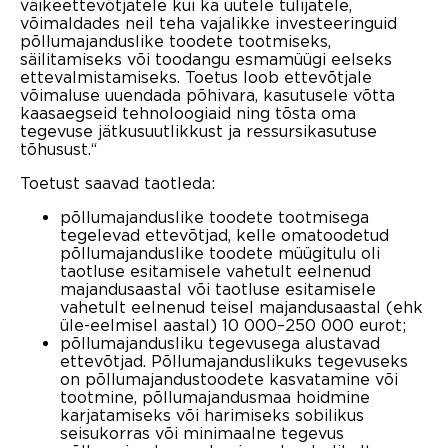
väikeettevõtjatele kui ka uutele tulijatele,
võimaldades neil teha vajalikke investeeringuid
põllumajanduslike toodete tootmiseks,
säilitamiseks või toodangu esmamüügi eelseks
ettevalmistamiseks. Toetus loob ettevõtjale
võimaluse uuendada põhivara, kasutusele võtta
kaasaegseid tehnoloogiaid ning tõsta oma
tegevuse jätkusuutlikkust ja ressursikasutuse
tõhusust.“
Toetust saavad taotleda:
põllumajanduslike toodete tootmisega
tegelevad ettevõtjad, kelle omatoodetud
põllumajanduslike toodete müügitulu oli
taotluse esitamisele vahetult eelnenud
majandusaastal või taotluse esitamisele
vahetult eelnenud teisel majandusaastal (ehk
üle-eelmisel aastal) 10 000–250 000 eurot;
põllumajandusliku tegevusega alustavad
ettevõtjad. Põllumajanduslikuks tegevuseks
on põllumajandustoodete kasvatamine või
tootmine, põllumajandusmaa hoidmine
karjatamiseks või harimiseks sobilikus
seisukorras või minimaalne tegevus