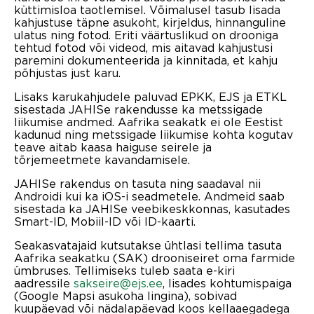
küttimisloa taotlemisel. Võimalusel tasub lisada
kahjustuse täpne asukoht, kirjeldus, hinnanguline
ulatus ning fotod. Eriti väärtuslikud on drooniga
tehtud fotod või videod, mis aitavad kahjustusi
paremini dokumenteerida ja kinnitada, et kahju
põhjustas just karu.
Lisaks karukahjudele paluvad EPKK, EJS ja ETKL
sisestada JAHISe rakendusse ka metssigade
liikumise andmed. Aafrika seakatk ei ole Eestist
kadunud ning metssigade liikumise kohta kogutav
teave aitab kaasa haiguse seirele ja
tõrjemeetmete kavandamisele.
JAHISe rakendus on tasuta ning saadaval nii
Androidi kui ka iOS-i seadmetele. Andmeid saab
sisestada ka JAHISe veebikeskkonnas, kasutades
Smart-ID, Mobiil-ID või ID-kaarti.
Seakasvatajaid kutsutakse ühtlasi tellima tasuta
Aafrika seakatku (SAK) drooniseiret oma farmide
ümbruses. Tellimiseks tuleb saata e-kiri
aadressile
sakseire@ejs.ee
, lisades kohtumispaiga
(Google Mapsi asukoha lingina), sobivad
kuupäevad või nädalapäevad koos kellaaegadega