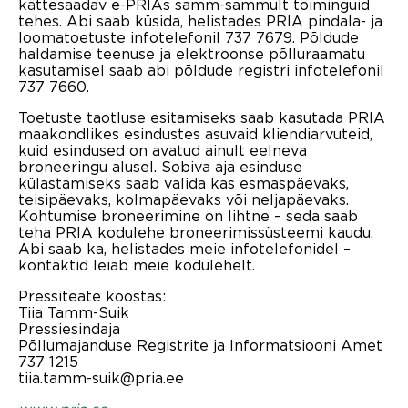
kättesaadav e-PRIAs samm-sammult toiminguid
tehes. Abi saab küsida, helistades PRIA pindala- ja
loomatoetuste infotelefonil 737 7679. Põldude
haldamise teenuse ja elektroonse põlluraamatu
kasutamisel saab abi põldude registri infotelefonil
737 7660.
Toetuste taotluse esitamiseks saab kasutada PRIA
maakondlikes esindustes asuvaid kliendiarvuteid,
kuid esindused on avatud ainult eelneva
broneeringu alusel. Sobiva aja esinduse
külastamiseks saab valida kas esmaspäevaks,
teisipäevaks, kolmapäevaks või neljapäevaks.
Kohtumise broneerimine on lihtne – seda saab
teha PRIA kodulehe
broneerimissüsteemi
kaudu.
Abi saab ka, helistades meie infotelefonidel –
kontaktid leiab
meie kodulehelt
.
Pressiteate koostas:
Tiia Tamm-Suik
Pressiesindaja
Põllumajanduse Registrite ja Informatsiooni Amet
737 1215
tiia.tamm-suik@pria.ee