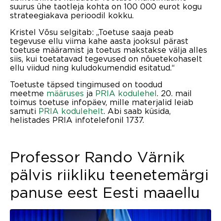
suurus ühe taotleja kohta on 100 000 eurot kogu
strateegiakava perioodil kokku.
Kristel Võsu selgitab: „Toetuse saaja peab
tegevuse ellu viima kahe aasta jooksul pärast
toetuse määramist ja toetus makstakse välja alles
siis, kui toetatavad tegevused on nõuetekohaselt
ellu viidud ning kuludokumendid esitatud.“
Toetuste täpsed tingimused on toodud
meetme
määruses
ja
PRIA kodulehel
. 20. mail
toimus toetuse infopäev, mille materjalid leiab
samuti
PRIA kodulehelt
. Abi saab küsida,
helistades PRIA infotelefonil 1737.
Professor Rando Värnik
pälvis riikliku teenetemärgi
panuse eest Eesti maaellu