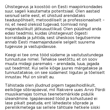
Ühistegevus ja koostöö on Eesti maapiirkondades
suur, sageli kasutamata potentsiaal. Olen aastaid
seisnud selle eest, et ühistuid arendataks
teaduspõhiselt, metoodiliselt ja professionaalselt –
nii, et need oleksid tugevad, toimivad ning
majanduslikult jätkusuutlikud. Olen püüdnud anda
edasi teadmisi, kuidas ühistegevust õigesti
korraldada ja juhtida, sest üheskoos tegutsemine
annab Eesti maamajandusele selgelt suurema
tugevuse ja vastupidavuse.
Keegi ei tee oma tööd südame ja vastutustundega
tunnustuse nimel. Tehakse seetõttu, et on soov
muuta midagi paremaks – arendada, luua, jagada
uut teadmist. Kui selle kõige juures märgatakse ja
tunnustatakse, on see südamest liigutav ja tõeliselt
innustav. Mul on siiralt au.
Tähistada olen jõudnud pigem tagasihoidlikult,
eelkõige sõbrapäeval, mil Rakvere uues Arvo Pärdi
muusikamajas toimus teenetemärkide pidulik
üleandmine. Igapäevased tööd ja kohustused ei
lase pikalt peatuda, ent lähedaste sõprade ja
pereliikmetega sai sellele tähtsale hetkele siiski