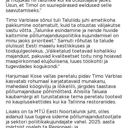
ja mõjukas nii talunike kui ka otsustajate jaoks.
Usun, et Timol on suurepärased eeldused selle
saavutamiseks.”
Timo Varblase sõnul tuli Taluliidu juhi ametikoha
pakkumine ootamatult, kuid ta otsustas väljakutse
vastu võtta. „Talunike esindamine ja nende huvide
kaitsmine põllumajanduspoliitika kujundamisel on
minu jaoks prioriteet.” Samuti rõhutas ta talude
olulisust Eesti maaelu kestlikkuses ja
toidujulgeolekus. „Väiketalud toetavad kohalikku
majandust, pakuvad kvaliteetset toitu ning hoiavad
maapiirkonnad elujõulisena, luues töökohti ja
tugevdades kogukondi.“
Harjumaal Kose vallas peretalu pidav Timo Varblas
kasvatab rohumaal karjatatavaid munakanu,
mahedaid köögivilju ja lõikelilli, järgides taastava
põllumajanduse põhimõtteid. Ahisilla Taluaia
kaubamärgi all turustatakse tema peretalu tooteid
nii kauplusekettides kui ka Tallinna restoranides.
Lisaks on ta MTÜ Eesti Noortalunik juht, olles
aidanud luua tugeva sideme põllumajandustootjate
ja sektori poliitikakujundajate vahel. 2025. aasta
märtsist osaleb ta Regionaal- ja