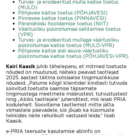
Turvas- ja erodeeritud mulla kaitse toetus
(MULD)
Põhjavee kaitse toetus (PÕHJAVESI)
Pinnavee kaitse toetus (PINNAVESI)
Pärandniidu hooldamise toetus (NIIT)
Väärtusliku püsirohumaa säilitamise toetus
(VPR)
Turvas- ja erodeeritud mullaga väärtusliku
püsirohumaa kaitse toetus (MULD-VPR)
Põhjavee kaitse alal asuva väärtusliku
püsirohumaa kaitse toetus (PÕHJAVESI-VPR).
juhib tähelepanu, et mitmed toetuste
Kairi Kaasik
nõuded on muutunud, näiteks peavad taotlejad
2025. aastast täitma sotsiaalse tingimuslikkuse
nõudeid. „Palume kõigil klientidel kindlasti tutvuda
soovitud toetuste saamise täpsemate
tingimustega meetmete määrustest, tutvustustest
ning „Abiks taotlejale“ juhenditest, mis leiab PRIA
kodulehelt. Soovitame taotlemist mitte jätta
viimastele päevadele, siis jõuab ka küsimuste
tekkides neile rahulikult vastused leida,“ lisab
Kaasik.
e-PRIA teenuste kasutamise abiinfo on