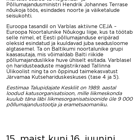
Põllumajandusministri Hendrik Johannes Terrase
nõukoja töös, esindades noorte ja väiketalude
seisukohti.
Euroopa tasandil on Varblas aktiivne CEJA –
Euroopa Noortalunike Nõukogu liige, kus ta töötab
selle nimel, et Eesti põllumajanduse eripärad
oleksid esindatud ja kuuldavad juba seadusloome
algtasemel. Ta on Baltikumi noortalunike grupi
kaasasutaja, mis võimaldab Balti riikide
põllumajanduslikke huve ühiselt esitada. Varblasel
on haridusteaduste magistrikraad Tallinna
Ülikoolist ning ta on õppinud taimekasvatust
Järvamaa Kutsehariduskeskuses (tase 4 ja 5).
Eestimaa Talupidajate Keskliit on 1989. aastal
loodud katusorganisatsioon, mille liikmeskonda
kuulub täna läbi liikmesorganisatsioonide üle 9 000
põllumajandustootja ja erametsaomaniku.
15. maist kuni 16. juunini