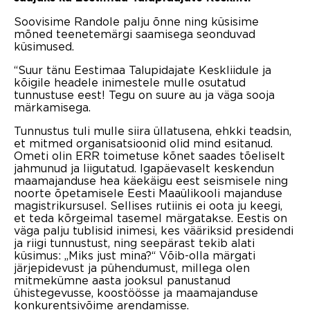
Soovisime Randole palju õnne ning küsisime
mõned teenetemärgi saamisega seonduvad
küsimused.
“Suur tänu Eestimaa Talupidajate Keskliidule ja
kõigile headele inimestele mulle osutatud
tunnustuse eest! Tegu on suure au ja väga sooja
märkamisega.
Tunnustus tuli mulle siira üllatusena, ehkki teadsin,
et mitmed organisatsioonid olid mind esitanud.
Ometi olin ERR toimetuse kõnet saades tõeliselt
jahmunud ja liigutatud. Igapäevaselt keskendun
maamajanduse hea käekäigu eest seismisele ning
noorte õpetamisele Eesti Maaülikooli majanduse
magistrikursusel. Sellises rutiinis ei oota ju keegi,
et teda kõrgeimal tasemel märgatakse. Eestis on
väga palju tublisid inimesi, kes vääriksid presidendi
ja riigi tunnustust, ning seepärast tekib alati
küsimus: „Miks just mina?“ Võib-olla märgati
järjepidevust ja pühendumust, millega olen
mitmekümne aasta jooksul panustanud
ühistegevusse, koostöösse ja maamajanduse
konkurentsivõime arendamisse.