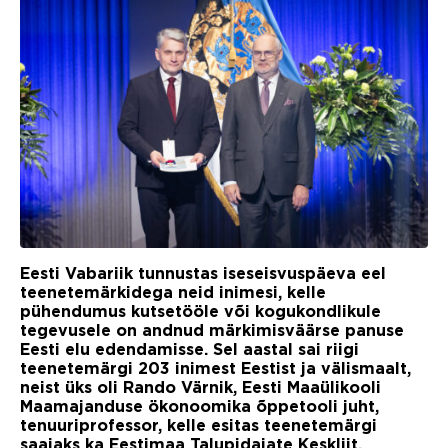
Eesti Vabariik tunnustas iseseisvuspäeva eel
teenetemärkidega neid inimesi, kelle
pühendumus kutsetööle või kogukondlikule
tegevusele on andnud märkimisväärse panuse
Eesti elu edendamisse. Sel aastal sai riigi
teenetemärgi 203 inimest Eestist ja välismaalt,
neist üks oli Rando Värnik, Eesti Maaülikooli
Maamajanduse ökonoomika õppetooli juht,
tenuuriprofessor, kelle esitas teenetemärgi
saajaks ka Eestimaa Talupidajate Keskliit.