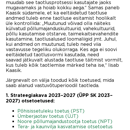
muudab see taotlusprotsessi kasutajate jaoks
mugavamaks ja hoiab kokku aega.“ Samas paneb
Kaasik südamele, et ka e
eltäidetud taotluse
andmed tuleb enne taotluse esitamist hoolikalt
üle kontrollida:
„
Muutunud võivad olla näiteks
külvatud põllumajanduskultuurid, vahekultuurid,
põllu kasutamise otstarve, taimekaitsevahendite
kasutamine, taotlusalused loomaliigid jmt. Juhul,
kui andmed on muutunud, tuleb need viia
vastavusse tegeliku olukorraga. Kes aga ei soovi
eeltäidetud taotlusvormi kasutada, need
saavad
jätkuvalt alustada taotluse täitmist vormilt,
kus tuleb kõik taotlemise märked teha ise,“ lisab
Kaasik.
Järgnevalt on välja toodud kõik toetused, mida
saab alanud vastuvõtuperioodil taotleda.
1. Strateegiakava 2023–2027 (ÜPP SK 2023–
2027) otsetoetused:
Põhisissetuleku toetus (PST)
Ümberjaotav toetus (ÜJT)
Noore põllumajandustootja toetus (NPT)
Tera- ja kaunvilja kasvatamise otsetoetus