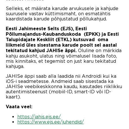
Selleks, et määrata karude arvukusele ja kahjude
suurusele vastav küttimismaht, on esmatähtis
kaardistada karude põhjustatud põllukahjud.
Eesti Jahimeeste Selts (EJS), Eesti
Põllumajandus-Kaubanduskoda (EPKK) ja Eesti
Talupidajate Keskliit (ETKL) kutsuvad oma
liikmeid üles sisestama karude poolt sel aastal
Oluline on märkida
tekitatud kahjud JAHISe äppi.
kahju asukoht, ulatus ning võimalusel lisada foto,
mis kinnitaks, et tegemist on just karu tekitatud
kahjuga.
JAHISe äppi saab alla laadida nii Androidi kui ka
iOS-i seadmetesse. Andmeid saab sisestada ka
JAHISe veebikeskkonna kaudu, kasutades riiklikku
autentimisteenust (mobiil-ID, smart-ID või ID-
kaart).
Vaata veel:
https://jahis.ejs.ee/
https://www.ejs.ee/juhendid/