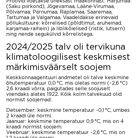
Proovid võetakse üheksast maakonnast: Harjumaa
(Saku piirkond), Jõgevamaa, Lääne-Virumaa,
Põlvamaa, Pärnumaa, Raplamaa, Saaremaa,
Tartumaa ja Valgamaa. Vaadeldakse erinevaid
põllukultuure: kõrrelised (põldtimut, aruheinad,
karjamaa-raihein) ja liblikõielised (ristik, lutsern)
ning nende segukülvid kõrrelistega.
2024/2025 talv oli tervikuna
klimatoloogilisest keskmisest
märkimisväärselt soojem
Keskkonnaagentuuri andmetel oli talve keskmine
õhutemperatuur 0,0 °C, mis ületas normi (–2,6 °C)
2,6 kraadi võrra, paigutades selle soojuselt
viiendaks alates 1922. Kõik kolm talvekuud olid
normist soojemad:
Detsember: keskmine temperatuur –0,1 °C, umbes
2 kraadi üle normi.
Jaanuar: keskmine temperatuur 0,9 °C, mis on 4
kraadi normist soojem.
Veebruar: keskmine temperatuur –2,6 °C, mis on
1,2 kraadi üle normi.