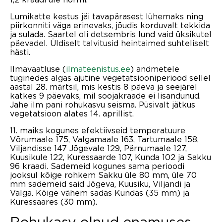
Lumikatte kestus jäi tavapärasest lühemaks ning
piirkonniti väga erinevaks, jõudis korduvalt tekkida
ja sulada. Saartel oli detsembris lund vaid üksikutel
päevadel. Üldiselt talvitusid heintaimed suhteliselt
hästi.
Ilmavaatluse (
ilmateenistus.ee
) andmetele
tuginedes algas ajutine vegetatsiooniperiood sellel
aastal 28. märtsil, mis kestis 8 päeva ja seejärel
katkes 9 päevaks, mil soojakraade ei lisandunud.
Jahe ilm pani rohukasvu seisma. Püsivalt jätkus
vegetatsioon alates 14. aprillist.
11. maiks kogunes efektiivseid temperatuure
Võrumaale 175, Valgamaale 163, Tartumaale 158,
Viljandisse 147 Jõgevale 129, Pärnumaale 127,
Kuusikule 122, Kuressaarde 107, Kunda 102 ja Sakku
96 kraadi. Sademeid kogunes sama perioodi
jooksul kõige rohkem Sakku üle 80 mm, üle 70
mm sademeid said Jõgeva, Kuusiku, Viljandi ja
Valga. Kõige vähem sadas Kundas (35 mm) ja
Kuressaares (30 mm).
Rohukasv olnud enamuses