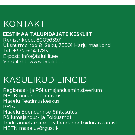
KONTAKT
EESTIMAA TALUPIDAJATE KESKLIIT
Registrikood: 80056397
Üksnurme tee 8, Saku, 75501 Harju maakond
Tel:
+372 604 1783
E-post:
info@taluliit.ee
Veebileht:
www.taluliit.ee
KASULIKUD LINGID
Regionaal- ja Põllumajandusministeerium
METK nõuandeteenistus
Maaelu Teadmuskeskus
PRIA
Maaelu Edendamise Sihtasutus
Põllumajandus- ja Toiduamet
Toidu annetamine – vähendame toiduraiskamist
METK maaeluvõrgustik