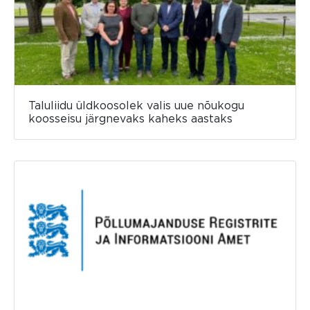
Taluliidu üldkoosolek valis uue nõukogu
koosseisu järgnevaks kaheks aastaks