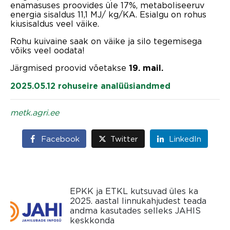
enamasuses proovides üle 17%, metaboliseeruv
energia sisaldus 11,1 MJ/ kg/KA. Esialgu on rohus
kiusisaldus veel väike.
Rohu kuivaine saak on väike ja silo tegemisega
võiks veel oodata!
Järgmised proovid võetakse
19. mail.
2025.05.12 rohuseire analüüsiandmed
metk.agri.ee
Facebook
Twitter
LinkedIn
EPKK ja ETKL kutsuvad üles ka
2025. aastal linnukahjudest teada
andma kasutades selleks JAHIS
keskkonda