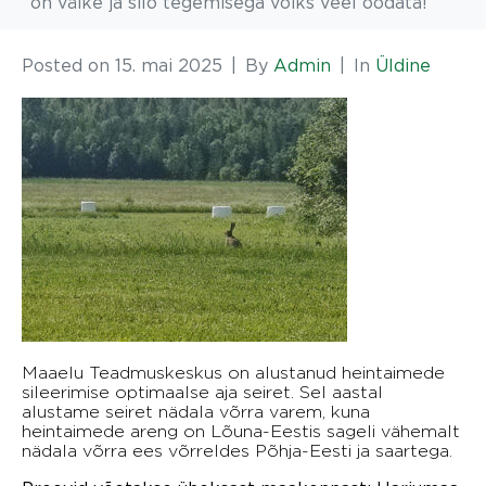
on väike ja silo tegemisega võiks veel oodata!
Posted on
15. mai 2025
By
Admin
In
Üldine
Maaelu Teadmuskeskus on alustanud heintaimede
sileerimise optimaalse aja seiret. Sel aastal
alustame seiret nädala võrra varem, kuna
heintaimede areng on Lõuna-Eestis sageli vähemalt
nädala võrra ees võrreldes Põhja-Eesti ja saartega.