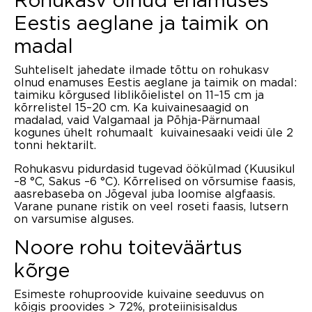
Eestis aeglane ja taimik on
madal
Suhteliselt jahedate ilmade tõttu on rohukasv
olnud enamuses Eestis aeglane ja taimik on madal:
taimiku kõrgused liblikõielistel on 11–15 cm ja
kõrrelistel 15–20 cm. Ka kuivainesaagid on
madalad, vaid Valgamaal ja Põhja-Pärnumaal
kogunes ühelt rohumaalt kuivainesaaki veidi üle 2
tonni hektarilt.
Rohukasvu pidurdasid tugevad öökülmad (Kuusikul
–8 °C, Sakus –6 °C). Kõrrelised on võrsumise faasis,
aasrebaseba on Jõgeval juba loomise algfaasis.
Varane punane ristik on veel roseti faasis, lutsern
on varsumise alguses.
Noore rohu toiteväärtus
kõrge
Esimeste rohuproovide kuivaine seeduvus on
kõigis proovides > 72%, proteiinisisaldus