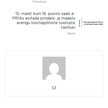
Previous
15. maist kuni 16. juunini saab e-
PRIAs esitada pindala- ja maaelu
arengu loomapõhiste toetuste
taotlusi
Next
Admin