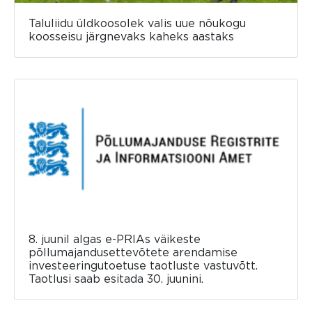
Taluliidu üldkoosolek valis uue nõukogu
koosseisu järgnevaks kaheks aastaks
8. juunil algas e-PRIAs väikeste
põllumajandusettevõtete arendamise
investeeringutoetuse taotluste vastuvõtt.
Taotlusi saab esitada 30. juunini.