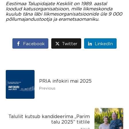
Eestimaa Talupidajate Keskliit on 1989. aastal
loodud katusorganisatsioon, mille liikmeskonda
kuulub täna läbi liikmesorganisatsioonide üle 9 000
põllumajandustootja ja erametsaomaniku.
Facebook
Twitter
LinkedIn
PRIA infokiri mai 2025
Previous
Taluliit kutsub kandideerima „Parim
talu 2025” tiitlile
Next