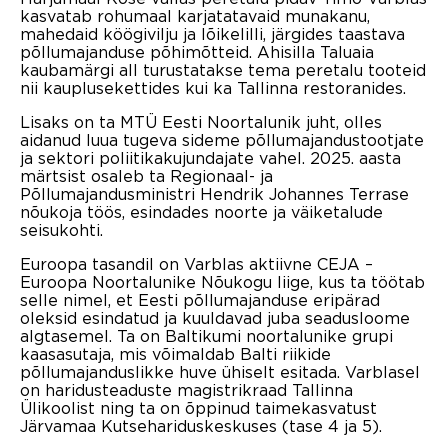
kasvatab rohumaal karjatatavaid munakanu,
mahedaid köögivilju ja lõikelilli, järgides taastava
põllumajanduse põhimõtteid. Ahisilla Taluaia
kaubamärgi all turustatakse tema peretalu tooteid
nii kauplusekettides kui ka Tallinna restoranides.
Lisaks on ta MTÜ Eesti Noortalunik juht, olles
aidanud luua tugeva sideme põllumajandustootjate
ja sektori poliitikakujundajate vahel. 2025. aasta
märtsist osaleb ta Regionaal- ja
Põllumajandusministri Hendrik Johannes Terrase
nõukoja töös, esindades noorte ja väiketalude
seisukohti.
Euroopa tasandil on Varblas aktiivne CEJA –
Euroopa Noortalunike Nõukogu liige, kus ta töötab
selle nimel, et Eesti põllumajanduse eripärad
oleksid esindatud ja kuuldavad juba seadusloome
algtasemel. Ta on Baltikumi noortalunike grupi
kaasasutaja, mis võimaldab Balti riikide
põllumajanduslikke huve ühiselt esitada. Varblasel
on haridusteaduste magistrikraad Tallinna
Ülikoolist ning ta on õppinud taimekasvatust
Järvamaa Kutsehariduskeskuses (tase 4 ja 5).