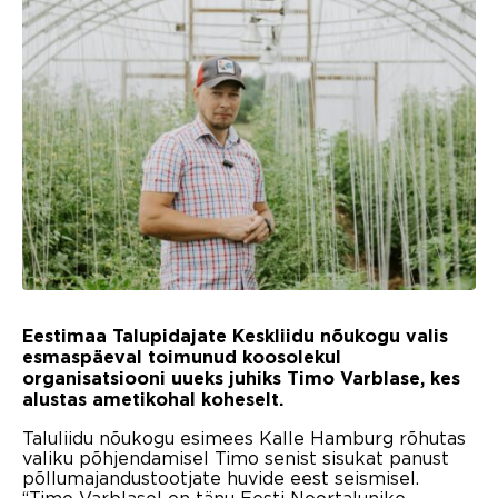
Eestimaa Talupidajate Keskliidu nõukogu valis
esmaspäeval toimunud koosolekul
organisatsiooni uueks juhiks Timo Varblase, kes
alustas ametikohal koheselt.
Taluliidu nõukogu esimees Kalle Hamburg rõhutas
valiku põhjendamisel Timo senist sisukat panust
põllumajandustootjate huvide eest seismisel.
“Timo Varblasel on tänu Eesti Noortalunike