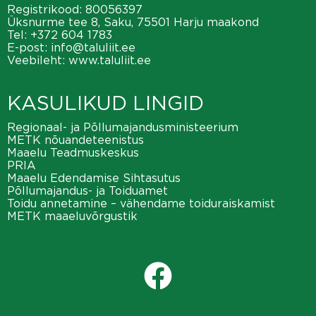
Registrikood: 80056397
Üksnurme tee 8, Saku, 75501 Harju maakond
Tel:
+372 604 1783
E-post:
info@taluliit.ee
Veebileht:
www.taluliit.ee
KASULIKUD LINGID
Regionaal- ja Põllumajandusministeerium
METK nõuandeteenistus
Maaelu Teadmuskeskus
PRIA
Maaelu Edendamise Sihtasutus
Põllumajandus- ja Toiduamet
Toidu annetamine – vähendame toiduraiskamist
METK maaeluvõrgustik