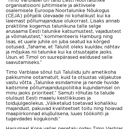
organisatsiooni juhtimisele ja aktiivsele
osalemisele Euroopa Noortalunike Nõukogus
(CEJA) põhjalik ülevaade nii kohalikust kui ka
laiemast põllumajanduse olukorrast. Lisaks annab
praktiline kogemus talunikuna talle selge
arusaama Eesti talunike katsumustest, vajadustest
ja võimalustest,“ kommenteeris Hamburg ning
lisas, et uuele juhile on juba seatud ka kõrged
ootused. „Tahame, et Taluliit oleks kuuldav, nähtav
ja mõjukas nii talunike kui ka otsustajate jaoks.
Usun, et Timol on suurepärased eeldused selle
saavutamiseks.”
Timo Varblase sõnul tuli Taluliidu juhi ametikoha
pakkumine ootamatult, kuid ta otsustas väljakutse
vastu võtta. „Talunike esindamine ja nende huvide
kaitsmine põllumajanduspoliitika kujundamisel on
minu jaoks prioriteet.” Samuti rõhutas ta talude
olulisust Eesti maaelu kestlikkuses ja
toidujulgeolekus. „Väiketalud toetavad kohalikku
majandust, pakuvad kvaliteetset toitu ning hoiavad
maapiirkonnad elujõulisena, luues töökohti ja
tugevdades kogukondi.“
Harjumaal Kose vallas peretalu pidav Timo Varblas