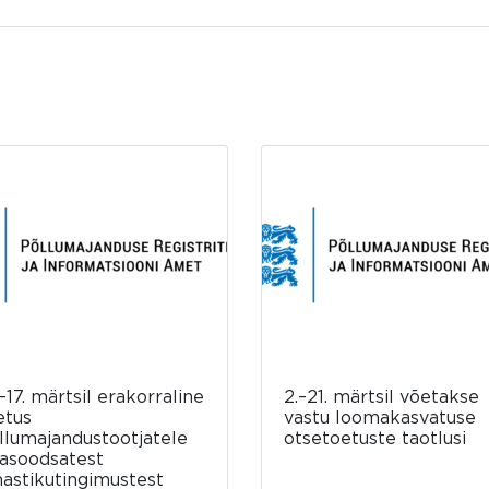
–17. märtsil erakorraline
2.–21. märtsil võetakse
etus
vastu loomakasvatuse
llumajandustootjatele
otsetoetuste taotlusi
asoodsatest
mastikutingimustest