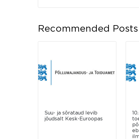
Recommended Posts
Suu- ja sõrataud levib
10.
jõudsalt Kesk-Euroopas
to
põ
eb
il