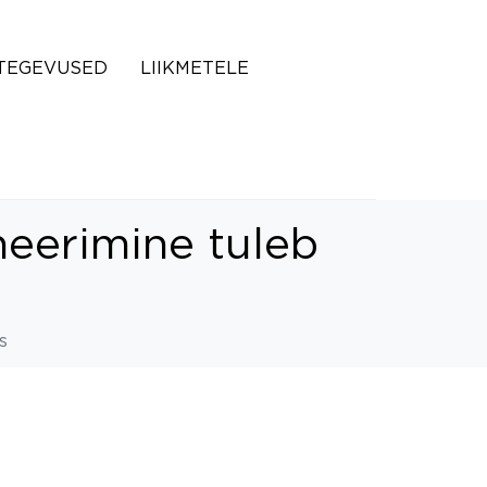
TEGEVUSED
LIIKMETELE
eerimine tuleb
s