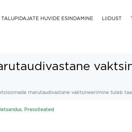
TALUPIDAJATE HUVIDE ESINDAMINE
LIIDUST
utaudivastane vaktsin
tsloomade marutaudivastane vaktsineerimine tuleb taa
etsandus
,
Pressiteated