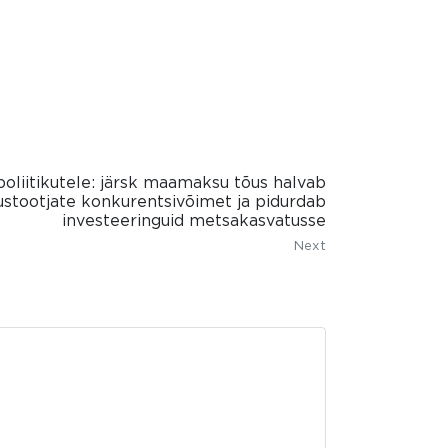
oliitikutele: järsk maamaksu tõus halvab
stootjate konkurentsivõimet ja pidurdab
investeeringuid metsakasvatusse
Next