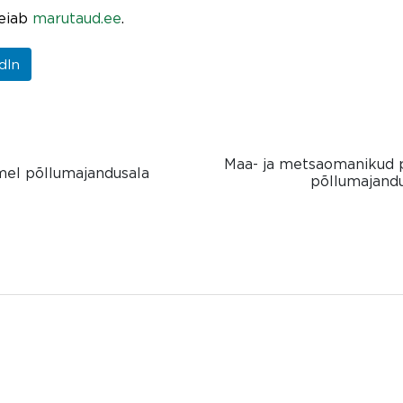
leiab
marutaud.ee
.
dIn
Maa- ja metsaomanikud p
mel põllumajandusala
põllumajandu