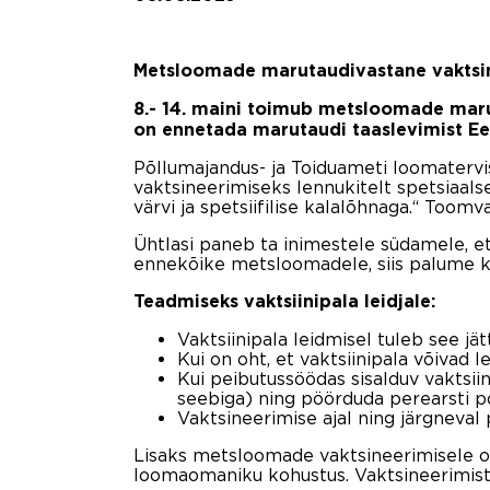
Metsloomade marutaudivastane vaktsin
8.- 14. maini toimub metsloomade marut
on ennetada marutaudi taaslevimist Ees
Põllumajandus- ja Toiduameti loomatervi
vaktsineerimiseks lennukitelt spetsiaalse
värvi ja spetsiifilise kalalõhnaga.“ Toomv
Ühtlasi paneb ta inimestele südamele, e
ennekõike metsloomadele, siis palume ko
Teadmiseks vaktsiinipala leidjale:
Vaktsiinipala leidmisel tuleb see jät
Kui on oht, et vaktsiinipala võivad
Kui peibutussöödas sisalduv vaktsii
seebiga) ning pöörduda perearsti p
Vaktsineerimise ajal ning järgneval 
Lisaks metsloomade vaktsineerimisele on 
loomaomaniku kohustus. Vaktsineerimiste 