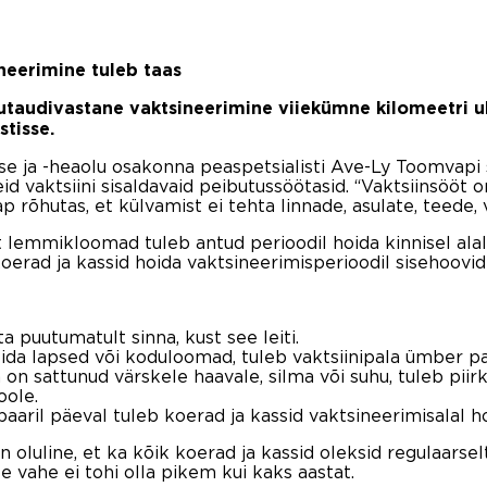
eerimine tuleb taas
audivastane vaktsineerimine viiekümne kilomeetri ula
tisse.
se ja -heaolu osakonna peaspetsialisti Ave-Ly Toomvapi 
id vaktsiini sisaldavaid peibutussöötasid. “Vaktsiinsööt 
ap rõhutas, et külvamist ei tehta linnade, asulate, teede,
t lemmikloomad tuleb antud perioodil hoida kinnisel ala
erad ja kassid hoida vaktsineerimisperioodil sisehoovid
ta puutumatult sinna, kust see leiti.
 leida lapsed või koduloomad, tuleb vaktsiinipala ümber 
n on sattunud värskele haavale, silma või suhu, tuleb pi
oole.
paaril päeval tuleb koerad ja kassid vaktsineerimisalal h
oluline, et ka kõik koerad ja kassid oleksid regulaarsel
vahe ei tohi olla pikem kui kaks aastat.