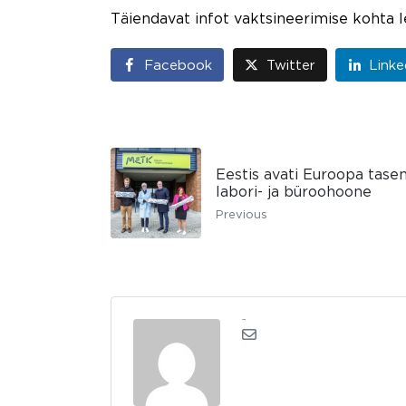
Täiendavat infot vaktsineerimise kohta 
Facebook
Twitter
Linke
Eestis avati Euroopa tase
labori- ja büroohoone
Previous
admin