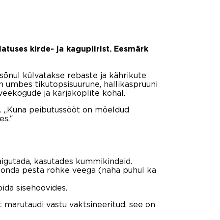
tuses kirde- ja kagupiirist. Eesmärk
sõnul külvatakse rebaste ja kährikute
on umbes tikutopsisuurune, hallikaspruuni
 veekogude ja karjakoplite kohal.
l. „Kuna peibutussööt on mõeldud
es.“
paigutada, kasutades kummikindaid.
irkonda pesta rohke veega (naha puhul ka
oida sisehoovides.
t marutaudi vastu vaktsineeritud, see on