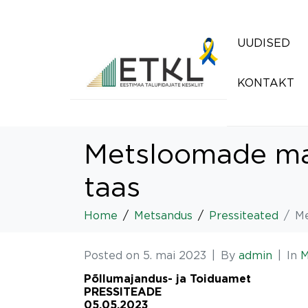
UUDISED
KONTAKT
Metsloomade mar
taas
Home
Metsandus
Pressiteated
Me
Posted on
5. mai 2023
By
admin
In
M
Põllumajandus- ja Toiduamet
PRESSITEADE
05.05.2023