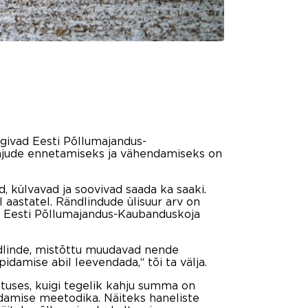
rgivad Eesti Põllumajandus-
ahjude ennetamiseks ja vähendamiseks on
 külvavad ja soovivad saada ka saaki.
l aastatel. Rändlindude ülisuur arv on
les Eesti Põllumajandus-Kaubanduskoja
ndlinde, mistõttu muudavad nende
idamise abil leevendada,“ tõi ta välja.
atuses, kuigi tegelik kahju summa on
damise meetodika. Näiteks haneliste