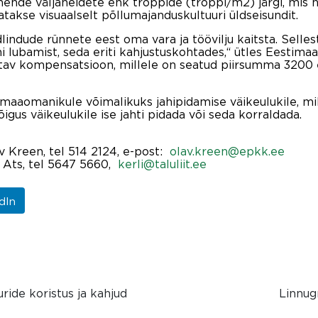
nende väljaheidete ehk troppide (troppi/m2) järgi, mis 
natakse visuaalselt põllumajanduskultuuri üldseisundit.
ndude rünnete eest oma vara ja töövilju kaitsta. Selles
i lubamist, seda eriti kahjustuskohtades,“ ütles Eestimaa 
akstav kompensatsioon, millele on seatud piirsumma 3200
i maaomanikule võimalikuks jahipidamise väikeulukile, mil
gus väikeulukile ise jahti pidada või seda korraldada.
 Kreen, tel 514 2124, e-post:
olav.kreen@epkk.ee
li Ats, tel 5647 5660,
kerli@taluliit.ee
dIn
ride koristus ja kahjud
Linnug