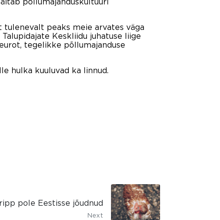
näitab põllumajanduskultuuri
t tulenevalt peaks meie arvates väga
Talupidajate Keskliidu juhatuse liige
 eurot, tegelikke põllumajanduse
le hulka kuuluvad ka linnud.
ripp pole Eestisse jõudnud
Next