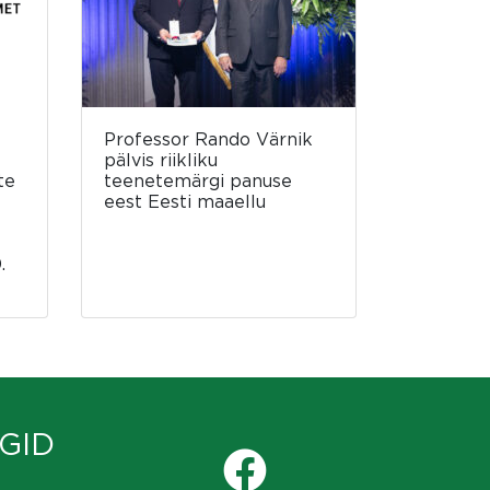
Professor Rando Värnik
pälvis riikliku
te
teenetemärgi panuse
eest Eesti maaellu
.
GID