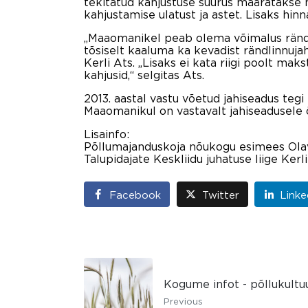
tekitatud kahjustuse suurus määratakse 
kahjustamise ulatust ja astet. Lisaks hin
„Maaomanikel peab olema võimalus rändli
tõsiselt kaaluma ka kevadist rändlinnujah
Kerli Ats. „Lisaks ei kata riigi poolt m
kahjusid,“ selgitas Ats.
2013. aastal vastu võetud jahiseadus teg
Maaomanikul on vastavalt jahiseadusele õi
Lisainfo:
Põllumajanduskoja nõukogu esimees Olav
Talupidajate Keskliidu juhatuse liige Ker
Facebook
Twitter
Linke
Kogume infot - põllukultuu
Previous