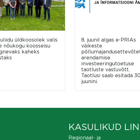
luliidu üldkoosolek valis
8. juunil algas e-PRIAs
e nõukogu koosseisu
väikeste
rgnevaks kaheks
põllumajandusettevõte
staks
arendamise
investeeringutoetuse
taotluste vastuvõtt.
Taotlusi saab esitada 30
juunini.
KASULIKUD LIN
Regionaal- ja