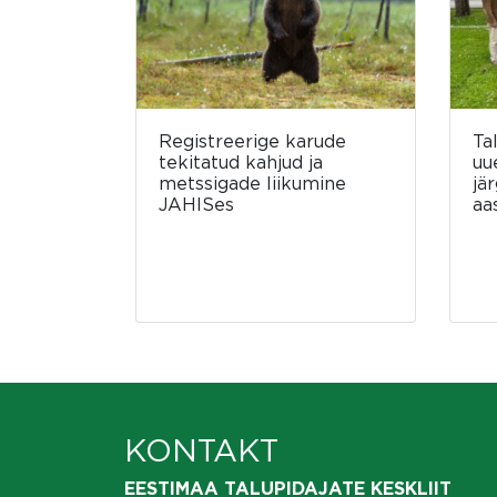
Registreerige karude
Ta
tekitatud kahjud ja
uu
metssigade liikumine
jä
JAHISes
aa
KONTAKT
EESTIMAA TALUPIDAJATE KESKLIIT