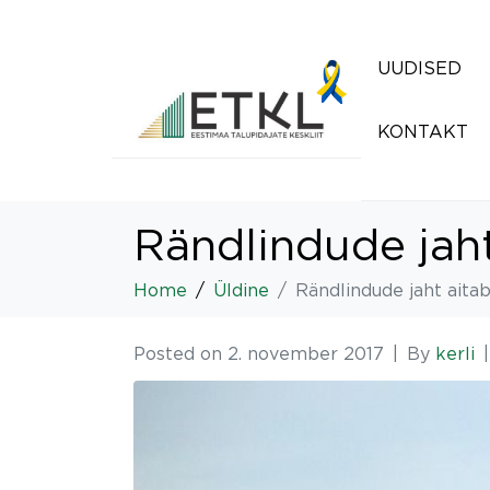
UUDISED
KONTAKT
Rändlindude jaht
Home
Üldine
Rändlindude jaht aita
Posted on
2. november 2017
By
kerli