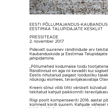
EESTI PÕLLUMAJANDUS-KAUBANDU
EESTIMAA TALUPIDAJATE KESKLIIT
PRESSITEADE
2. november 2017
Pidevalt suurenev rändlindude arv tekit
Kaubanduskoda ja Eestimaa Talupidajate 
jahipidamine.
„Põllumehed kodumaise toidu tootjatena 
Rändlinnud on aga nii kevaditi kui sügiset
Eestis nihutanud paigast loodusliku tasa
nõukogu esimees, teraviljakasvataja Olav
Kreeni sõnul võib tihti värskelt külvat
tekitatud kahjud paikkonniti teraviljakas
Riigi poolt kompenseeriti 2016. aastal p
kümneid kordi suurem. Kahjude vähesel m