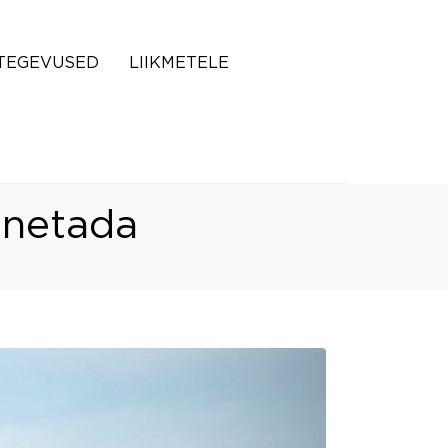
TEGEVUSED
LIIKMETELE
nnetada