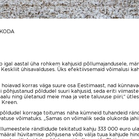
SKODA
ab igal aastal üha rohkem kahjusid põllumajandusele, mä
Keskliit ühisavalduses. Üks efektiivsemaid võimalusi k
hoiavad korras väga suure osa Eestimaast, nad künnavad,
i põhjustanud põldudel suuri kahjusid, seda eriti viimaste
kaalu ning ületanud meie maa ja vete taluvuse piiri,“ üt
 Kreen.
ud põldudel korraga toitumas näha kümneid tuhandeid rä
vatuse võimatuks. „Samas on võimalik seda olukorda jahip
õllumeestele rändlidude tekitatud kahju 333 000 euro ul
ääral hüvitamise põhjusena võib välja tuua kahjude hin