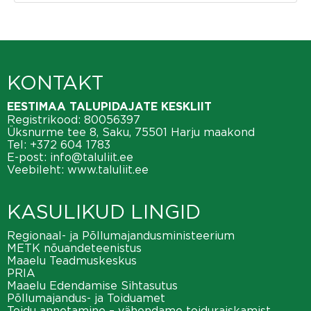
KONTAKT
EESTIMAA TALUPIDAJATE KESKLIIT
Registrikood: 80056397
Üksnurme tee 8, Saku, 75501 Harju maakond
Tel:
+372 604 1783
E-post:
info@taluliit.ee
Veebileht:
www.taluliit.ee
KASULIKUD LINGID
Regionaal- ja Põllumajandusministeerium
METK nõuandeteenistus
Maaelu Teadmuskeskus
PRIA
Maaelu Edendamise Sihtasutus
Põllumajandus- ja Toiduamet
Toidu annetamine – vähendame toiduraiskamist