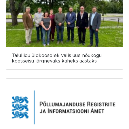
Taluliidu üldkoosolek valis uue nõukogu
koosseisu järgnevaks kaheks aastaks