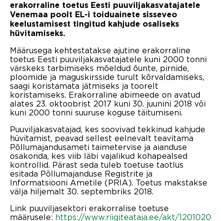
erakorraline toetus Eesti puuviljakasvatajatele
Venemaa poolt EL-i toiduainete sisseveo
keelustamisest tingitud kahjude osaliseks
hüvitamiseks.
Määrusega kehtestatakse ajutine erakorraline
toetus Eesti puuviljakasvatajatele kuni 2000 tonni
värskeks tarbimiseks mõeldud õunte, pirnide,
ploomide ja maguskirsside turult kõrvaldamiseks,
saagi koristamata jätmiseks ja toorelt
koristamiseks. Erakorraline abimeede on avatud
alates 23. oktoobrist 2017 kuni 30. juunini 2018 või
kuni 2000 tonni suuruse koguse täitumiseni.
Puuviljakasvatajad, kes soovivad tekkinud kahjude
hüvitamist, peavad sellest eelnevalt teavitama
Põllumajandusameti taimetervise ja aianduse
osakonda, kes viib läbi vajalikud kohapealsed
kontrollid. Pärast seda tuleb toetuse taotlus
esitada Põllumajanduse Registrite ja
Informatsiooni Ametile (PRIA). Toetus makstakse
välja hiljemalt 30. septembriks 2018.
Link puuviljasektori erakorralise toetuse
määrusele:
https://www.riigiteataja.ee/akt/1201020