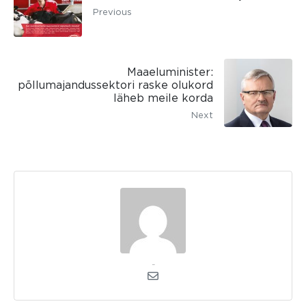
Previous
Maaeluminister:
põllumajandussektori raske olukord
läheb meile korda
Next
kerli