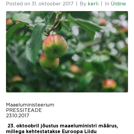
Posted on
31. oktoober 2017
By
kerli
In
Üldine
Maaeluministeerium
PRESSITEADE
23.10.2017
23. oktoobril jõustus maaeluministri määrus,
millega kehtestatakse Euroopa Liidu