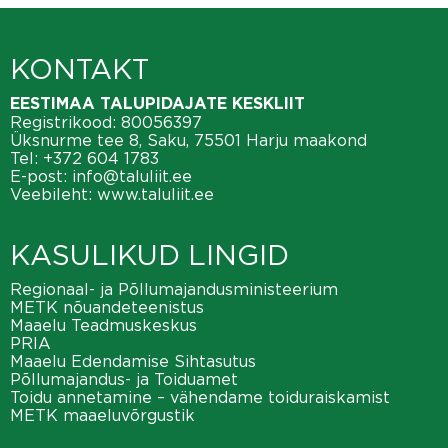
KONTAKT
EESTIMAA TALUPIDAJATE KESKLIIT
Registrikood: 80056397
Üksnurme tee 8, Saku, 75501 Harju maakond
Tel:
+372 604 1783
E-post:
info@taluliit.ee
Veebileht:
www.taluliit.ee
KASULIKUD LINGID
Regionaal- ja Põllumajandusministeerium
METK nõuandeteenistus
Maaelu Teadmuskeskus
PRIA
Maaelu Edendamise Sihtasutus
Põllumajandus- ja Toiduamet
Toidu annetamine – vähendame toiduraiskamist
METK maaeluvõrgustik