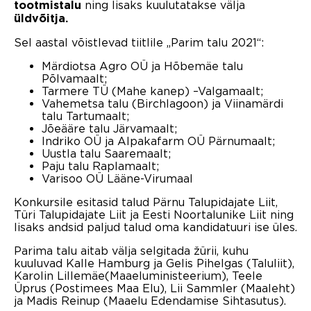
ning lisaks kuulutatakse välja
tootmistalu
üldvõitja.
Sel aastal võistlevad tiitlile „Parim talu 2021“:
Märdiotsa Agro OÜ ja Hõbemäe talu
Põlvamaalt;
Tarmere TÜ (Mahe kanep) –Valgamaalt;
Vahemetsa talu (Birchlagoon) ja Viinamärdi
talu Tartumaalt;
Jõeääre talu Järvamaalt;
Indriko OÜ ja Alpakafarm OÜ Pärnumaalt;
Uustla talu Saaremaalt;
Paju talu Raplamaalt;
Varisoo OÜ Lääne-Virumaal
Konkursile esitasid talud Pärnu Talupidajate Liit,
Türi Talupidajate Liit ja Eesti Noortalunike Liit ning
lisaks andsid paljud talud oma kandidatuuri ise üles.
Parima talu aitab välja selgitada žürii, kuhu
kuuluvad Kalle Hamburg ja Gelis Pihelgas (Taluliit),
Karolin Lillemäe(Maaeluministeerium), Teele
Üprus (Postimees Maa Elu), Lii Sammler (Maaleht)
ja Madis Reinup (Maaelu Edendamise Sihtasutus).