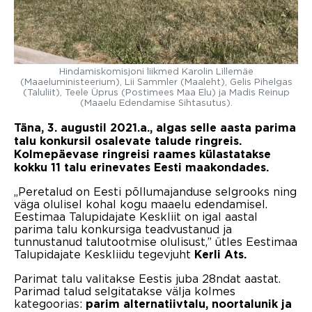
Hindamiskomisjoni liikmed Karolin Lillemäe
(Maaeluministeerium), Lii Sammler (Maaleht), Gelis Pihelgas
(Taluliit), Teele Üprus (Postimees Maa Elu) ja Madis Reinup
(Maaelu Edendamise Sihtasutus).
Täna, 3. augustil 2021.a., algas selle aasta parima
talu konkursil osalevate talude ringreis.
Kolmepäevase ringreisi raames külastatakse
kokku 11 talu erinevates Eesti maakondades.
„Peretalud on Eesti põllumajanduse selgrooks ning
väga olulisel kohal kogu maaelu edendamisel.
Eestimaa Talupidajate Keskliit on igal aastal
parima talu konkursiga teadvustanud ja
tunnustanud talutootmise olulisust,” ütles Eestimaa
Talupidajate Keskliidu tegevjuht
Kerli Ats.
Parimat talu valitakse Eestis juba 28ndat aastat.
Parimad talud selgitatakse välja kolmes
kategoorias:
parim alternatiivtalu, noortalunik ja