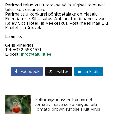
Parimad talud kuulutatakse välja sügisel toimuval
talunike tänuüritusel.
Parima talu konkursi põhitoetajaks on Maaelu
Edendamise Sihtasutus. Auhinnafondi panustavad
Kalev Spa Hotell ja Veekeskus, Postimees Maa Elu,
Maaleht ja Alexela.
Lisainfo:
Gelis Pihelgas
Tel. +372 553 1571
E-post:
info@taluliit.ee
Facebook
Twitter
LinkedIn
Põllumajandus- ja Toiduamet:
tomativiiruste seire käigus leiti
Tomato brown rugose fruit virus