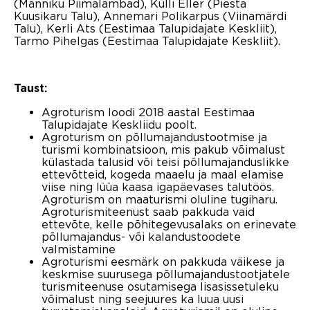
(Männiku Piimalambad), Külli Eller (Piesta
Kuusikaru Talu), Annemari Polikarpus (Viinamärdi
Talu), Kerli Ats (Eestimaa Talupidajate Keskliit),
Tarmo Pihelgas (Eestimaa Talupidajate Keskliit).
Taust:
Agroturism loodi 2018 aastal Eestimaa
Talupidajate Keskliidu poolt.
Agroturism on põllumajandustootmise ja
turismi kombinatsioon, mis pakub võimalust
külastada talusid või teisi põllumajanduslikke
ettevõtteid, kogeda maaelu ja maal elamise
viise ning lüüa kaasa igapäevases talutöös.
Agroturism on maaturismi oluline tugiharu.
Agroturismiteenust saab pakkuda vaid
ettevõte, kelle põhitegevusalaks on erinevate
põllumajandus- või kalandustoodete
valmistamine
Agroturismi eesmärk on pakkuda väikese ja
keskmise suurusega põllumajandustootjatele
turismiteenuse osutamisega lisasissetuleku
võimalust ning seejuures ka luua uusi