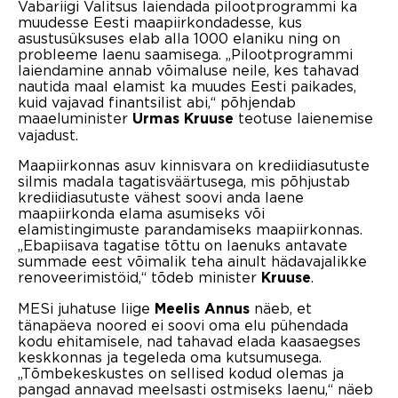
Vabariigi Valitsus laiendada pilootprogrammi ka
muudesse Eesti maapiirkondadesse, kus
asustusüksuses elab alla 1000 elaniku ning on
probleeme laenu saamisega. „Pilootprogrammi
laiendamine annab võimaluse neile, kes tahavad
nautida maal elamist ka muudes Eesti paikades,
kuid vajavad finantsilist abi,“ põhjendab
maaeluminister
teotuse laienemise
Urmas Kruuse
vajadust.
Maapiirkonnas asuv kinnisvara on krediidiasutuste
silmis madala tagatisväärtusega, mis põhjustab
krediidiasutuste vähest soovi anda laene
maapiirkonda elama asumiseks või
elamistingimuste parandamiseks maapiirkonnas.
„Ebapiisava tagatise tõttu on laenuks antavate
summade eest võimalik teha ainult hädavajalikke
renoveerimistöid,“ tõdeb minister
.
Kruuse
MESi juhatuse liige
näeb, et
Meelis Annus
tänapäeva noored ei soovi oma elu pühendada
kodu ehitamisele, nad tahavad elada kaasaegses
keskkonnas ja tegeleda oma kutsumusega.
„Tõmbekeskustes on sellised kodud olemas ja
pangad annavad meelsasti ostmiseks laenu,“ näeb