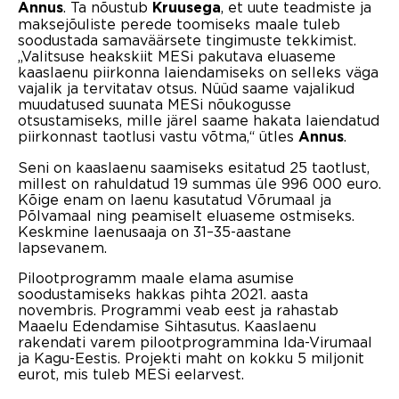
. Ta nõustub
, et uute teadmiste ja
Annus
Kruusega
maksejõuliste perede toomiseks maale tuleb
soodustada samaväärsete tingimuste tekkimist.
„Valitsuse heakskiit MESi pakutava eluaseme
kaaslaenu piirkonna laiendamiseks on selleks väga
vajalik ja tervitatav otsus. Nüüd saame vajalikud
muudatused suunata MESi nõukogusse
otsustamiseks, mille järel saame hakata laiendatud
piirkonnast taotlusi vastu võtma,“ ütles
.
Annus
Seni on kaaslaenu saamiseks esitatud 25 taotlust,
millest on rahuldatud 19 summas üle 996 000 euro.
Kõige enam on laenu kasutatud Võrumaal ja
Põlvamaal ning peamiselt eluaseme ostmiseks.
Keskmine laenusaaja on 31–35-aastane
lapsevanem.
Pilootprogramm maale elama asumise
soodustamiseks hakkas pihta 2021. aasta
novembris. Programmi veab eest ja rahastab
Maaelu Edendamise Sihtasutus. Kaaslaenu
rakendati varem pilootprogrammina Ida-Virumaal
ja Kagu-Eestis. Projekti maht on kokku 5 miljonit
eurot, mis tuleb MESi eelarvest.