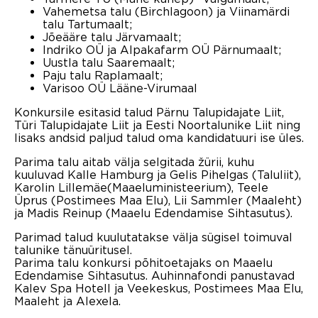
Vahemetsa talu (Birchlagoon) ja Viinamärdi
talu Tartumaalt;
Jõeääre talu Järvamaalt;
Indriko OÜ ja Alpakafarm OÜ Pärnumaalt;
Uustla talu Saaremaalt;
Paju talu Raplamaalt;
Varisoo OÜ Lääne-Virumaal
Konkursile esitasid talud Pärnu Talupidajate Liit,
Türi Talupidajate Liit ja Eesti Noortalunike Liit ning
lisaks andsid paljud talud oma kandidatuuri ise üles.
Parima talu aitab välja selgitada žürii, kuhu
kuuluvad Kalle Hamburg ja Gelis Pihelgas (Taluliit),
Karolin Lillemäe(Maaeluministeerium), Teele
Üprus (Postimees Maa Elu), Lii Sammler (Maaleht)
ja Madis Reinup (Maaelu Edendamise Sihtasutus).
Parimad talud kuulutatakse välja sügisel toimuval
talunike tänuüritusel.
Parima talu konkursi põhitoetajaks on Maaelu
Edendamise Sihtasutus. Auhinnafondi panustavad
Kalev Spa Hotell ja Veekeskus, Postimees Maa Elu,
Maaleht ja Alexela.