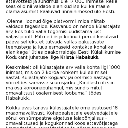
ettevõtteid ja sündmusi üle 17 000 inimese, kelle
seas olid nii valdade elanikud ise kui ka maale
elama asumist kaaluvad linnainimesed üle Eesti.
„Oleme loonud õige platvormi, mida näitab
valdade tagasiside. Kasvanud on nende külastajate
arv, kes tulid valla tegemisi uudistama just
väljastpoolt. Mitmed äsja kolinud pered kasutasid
päeva selleks, et tutvuda vallas pakutavate
teenustega ja luua esmaseid kontakte kohalike
elanikega,“ ütles peakorraldaja, Eesti Külaliikumise
Kodukant juhatuse liige
.
Krista Habakukk
Keskmiselt oli külastajate arv valla kohta ligi 1000
inimest, mis on 2 korda rohkem kui eelmisel
aastal. Külastajate koguarv jäi eelmise aastaga
võrreldes samasse suurusjärku. „Kindlasti oli siin
ma osa koroonapuhangul, mis sundis mitut
omavalitsust osalemisest loobuma,“ tõdes
Habakukk.
Kokku avas tänavu külastajatele oma asutused 18
maaomavalitsust. Kohapealsetele eestvedajatele
sõnul on sümpaatne algatuse laiapõhjalisus –
omavalitsused ja kogukonnad koos ettevõtjatega