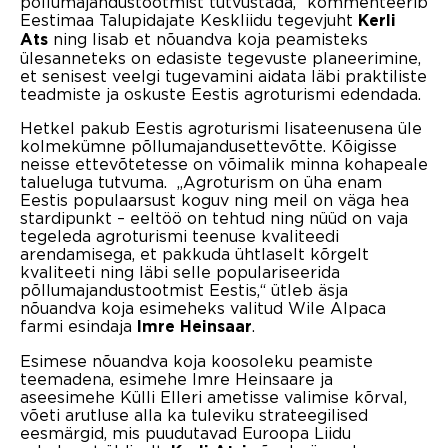
põllumajandustootmist tutvustada,“ kommenteerib
Eestimaa Talupidajate Keskliidu tegevjuht
Kerli
ning lisab et nõuandva koja peamisteks
Ats
ülesanneteks on edasiste tegevuste planeerimine,
et senisest veelgi tugevamini aidata läbi praktiliste
teadmiste ja oskuste Eestis agroturismi edendada.
Hetkel pakub Eestis agroturismi lisateenusena üle
kolmekümne põllumajandusettevõtte. Kõigisse
neisse ettevõtetesse on võimalik minna kohapeale
talueluga tutvuma. „Agroturism on üha enam
Eestis populaarsust koguv ning meil on väga hea
stardipunkt – eeltöö on tehtud ning nüüd on vaja
tegeleda agroturismi teenuse kvaliteedi
arendamisega, et pakkuda ühtlaselt kõrgelt
kvaliteeti ning läbi selle populariseerida
põllumajandustootmist Eestis,“ ütleb äsja
nõuandva koja esimeheks valitud Wile Alpaca
farmi esindaja
.
Imre Heinsaar
Esimese nõuandva koja koosoleku peamiste
teemadena, esimehe Imre Heinsaare ja
aseesimehe Külli Elleri ametisse valimise kõrval,
võeti arutluse alla ka tuleviku strateegilised
eesmärgid, mis puudutavad Euroopa Liidu