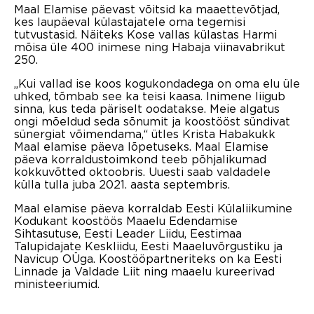
Maal Elamise päevast võitsid ka maaettevõtjad,
kes laupäeval külastajatele oma tegemisi
tutvustasid. Näiteks Kose vallas külastas Harmi
mõisa üle 400 inimese ning Habaja viinavabrikut
250.
„Kui vallad ise koos kogukondadega on oma elu üle
uhked, tõmbab see ka teisi kaasa. Inimene liigub
sinna, kus teda päriselt oodatakse. Meie algatus
ongi mõeldud seda sõnumit ja koostööst sündivat
sünergiat võimendama,“ ütles Krista Habakukk
Maal elamise päeva lõpetuseks. Maal Elamise
päeva korraldustoimkond teeb põhjalikumad
kokkuvõtted oktoobris. Uuesti saab valdadele
külla tulla juba 2021. aasta septembris.
Maal elamise päeva korraldab Eesti Külaliikumine
Kodukant koostöös Maaelu Edendamise
Sihtasutuse, Eesti Leader Liidu, Eestimaa
Talupidajate Keskliidu, Eesti Maaeluvõrgustiku ja
Navicup OÜga. Koostööpartneriteks on ka Eesti
Linnade ja Valdade Liit ning maaelu kureerivad
ministeeriumid.