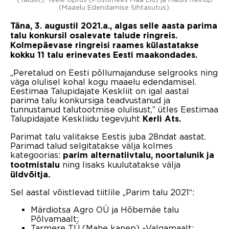
(Maaelu Edendamise Sihtasutus).
Täna, 3. augustil 2021.a., algas selle aasta parima
talu konkursil osalevate talude ringreis.
Kolmepäevase ringreisi raames külastatakse
kokku 11 talu erinevates Eesti maakondades.
„Peretalud on Eesti põllumajanduse selgrooks ning
väga olulisel kohal kogu maaelu edendamisel.
Eestimaa Talupidajate Keskliit on igal aastal
parima talu konkursiga teadvustanud ja
tunnustanud talutootmise olulisust,” ütles Eestimaa
Talupidajate Keskliidu tegevjuht
Kerli Ats.
Parimat talu valitakse Eestis juba 28ndat aastat.
Parimad talud selgitatakse välja kolmes
kategoorias:
parim alternatiivtalu, noortalunik ja
ning lisaks kuulutatakse välja
tootmistalu
üldvõitja.
Sel aastal võistlevad tiitlile „Parim talu 2021“:
Märdiotsa Agro OÜ ja Hõbemäe talu
Põlvamaalt;
Tarmere TÜ (Mahe kanep) –Valgamaalt;