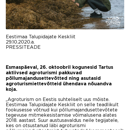
Eestimaa Talupidajate Keskliit
29.10.2020.a.
PRESSITEADE
Esmaspäeval, 26. oktoobril kogunesid Tartus
aktiivsed agroturismi pakkuvad
põllumajandusettevõtted ning asutasid
agroturismiettevõtteid ühendava nõuandva
koja.
„Agroturism on Eestis suhteliselt uus mõiste.
Eestimaa Talupidajate Keskliit on selle teadlikult
fookusesse võtnud kui põllumajandusettevõtete
tegevuse mitmekesistamise võimalusena alates
2018. aastast. Suur austusavaldus neile tegijatele,
kes on otsustanud läbi agroturismi