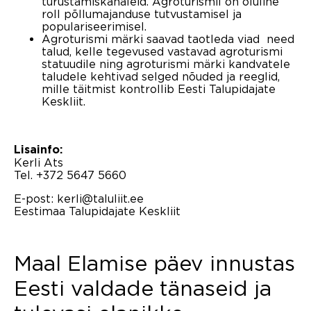
turustamiskanaleid. Agroturismil on oluline
roll põllumajanduse tutvustamisel ja
populariseerimisel.
Agroturismi märki saavad taotleda viad need
talud, kelle tegevused vastavad agroturismi
statuudile ning agroturismi märki kandvatele
taludele kehtivad selged nõuded ja reeglid,
mille täitmist kontrollib Eesti Talupidajate
Keskliit.
Lisainfo:
Kerli Ats
Tel. +372 5647 5660
E-post: kerli@taluliit.ee
Eestimaa Talupidajate Keskliit
Maal Elamise päev innustas
Eesti valdade tänaseid ja