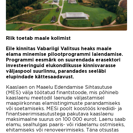
Riik toetab maale kolimist
Eile kinnitas Vabariigi Valitsus heaks maale
elama minemise pilootprogrammi laiendamise.
Programmi eesmärk on suurendada erasektori
investeeringuid elukondlikusse kinnisvarasse
väljaspool suurlinnu, parandades seeläbi
elupindade kättesaadavust.
Kaaslaen on Maaelu Edendamise Sihtasutuse
(MES) välja töötatud finantstoode, mis põhineb
kaaslaenu meetodil laenude väljastamisel
maapiirkonnas elamistingimuste parandamiseks
või soetamiseks. MESi poolt koostöös krediidi- ja
finantseerimisasutustega pakutava kaaslaenu
maksimaalne suurus on 100 000 eurot. Laenu saab
elamu, sealhulgas paaris- või ridaelamu ostmiseks,
ehitamiseks või renoveerimiseks. Täna otsustas