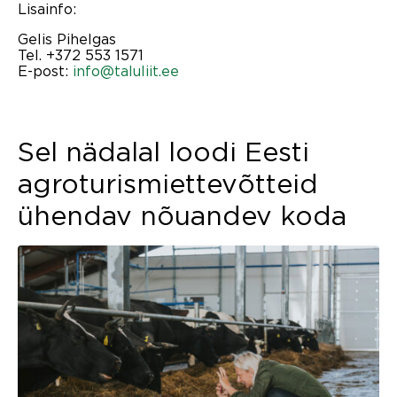
Lisainfo:
Gelis Pihelgas
Tel. +372 553 1571
E-post:
info@taluliit.ee
Sel nädalal loodi Eesti
agroturismiettevõtteid
ühendav nõuandev koda