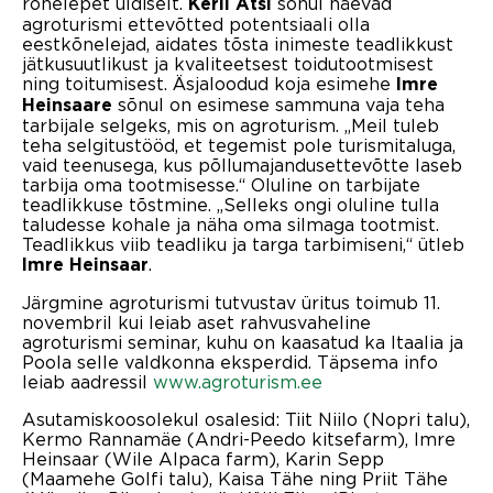
rohelepet üldiselt.
sõnul näevad
Kerli Atsi
agroturismi ettevõtted potentsiaali olla
eestkõnelejad, aidates tõsta inimeste teadlikkust
jätkusuutlikust ja kvaliteetsest toidutootmisest
ning toitumisest. Äsjaloodud koja esimehe
Imre
sõnul on esimese sammuna vaja teha
Heinsaare
tarbijale selgeks, mis on agroturism. „Meil tuleb
teha selgitustööd, et tegemist pole turismitaluga,
vaid teenusega, kus põllumajandusettevõtte laseb
tarbija oma tootmisesse.“ Oluline on tarbijate
teadlikkuse tõstmine. „Selleks ongi oluline tulla
taludesse kohale ja näha oma silmaga tootmist.
Teadlikkus viib teadliku ja targa tarbimiseni,“ ütleb
.
Imre Heinsaar
Järgmine agroturismi tutvustav üritus toimub 11.
novembril kui leiab aset rahvusvaheline
agroturismi seminar, kuhu on kaasatud ka Itaalia ja
Poola selle valdkonna eksperdid. Täpsema info
leiab aadressil
www.agroturism.ee
Asutamiskoosolekul osalesid: Tiit Niilo (Nopri talu),
Kermo Rannamäe (Andri-Peedo kitsefarm), Imre
Heinsaar (Wile Alpaca farm), Karin Sepp
(Maamehe Golfi talu), Kaisa Tähe ning Priit Tähe