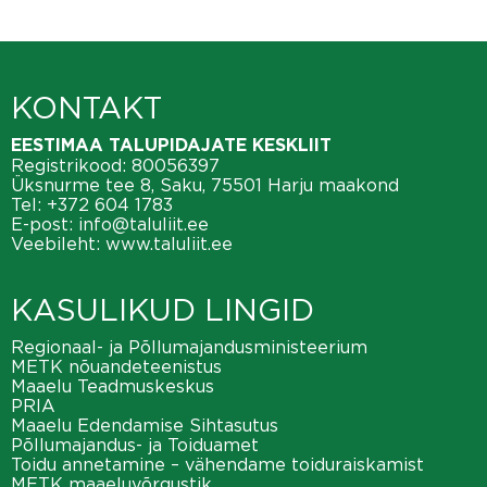
KONTAKT
EESTIMAA TALUPIDAJATE KESKLIIT
Registrikood: 80056397
Üksnurme tee 8, Saku, 75501 Harju maakond
Tel:
+372 604 1783
E-post:
info@taluliit.ee
Veebileht:
www.taluliit.ee
KASULIKUD LINGID
Regionaal- ja Põllumajandusministeerium
METK nõuandeteenistus
Maaelu Teadmuskeskus
PRIA
Maaelu Edendamise Sihtasutus
Põllumajandus- ja Toiduamet
Toidu annetamine – vähendame toiduraiskamist
METK maaeluvõrgustik