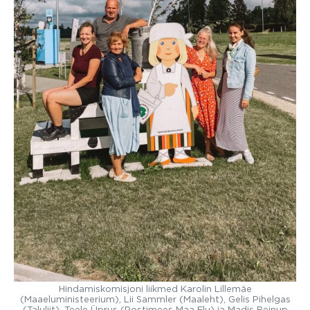
Hindamiskomisjoni liikmed Karolin Lillemäe
(Maaeluministeerium), Lii Sammler (Maaleht), Gelis Pihelgas
(Taluliit), Teele Üprus (Postimees Maa Elu) ja Madis Reinup