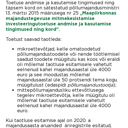
Toetuse andmise ja kasutamise tingimused ning
täpsem kord on sätestatud põllumajandusministri
13. märtsi 2015 määrusega nr 25
„Maapiirkonnas
majandustegevuse mitmekesistamise
investeeringutoetuse andmise ja kasutamise
tingimused ning kord“.
Toetust saavad taotleda:
mikroettevõtjad, kelle omatoodetud
põllumajandustoodete või nende töötlemisel
saadud toodete müügitulu kas koos või eraldi
oli mõlemal taotluse esitamisele vahetult
eelnenud kahel majandusaastal üle 4000
euro ja see moodustas mõlemal
majandusaastal üle 50 protsendi tema kogu
müügitulust (edaspidi
põllumajandustootja
);
mittepõllumajandusliku ettevõtlusega
tegelev mikroettevõtja, kelle müügitulu oli
mõlemal taotluse esitamisele vahetult
eelnenud kahel majandusaastal üle 4000
euro.
Kui taotluse esitamise ajal on 2020. a
majandusaasta aruanded äriregistrile esitatud,