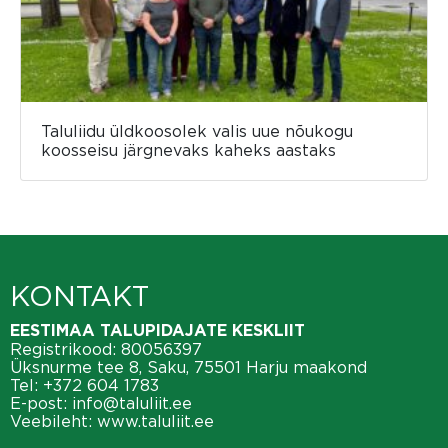
Taluliidu üldkoosolek valis uue nõukogu
koosseisu järgnevaks kaheks aastaks
KONTAKT
EESTIMAA TALUPIDAJATE KESKLIIT
Registrikood: 80056397
Üksnurme tee 8, Saku, 75501 Harju maakond
Tel:
+372 604 1783
E-post:
info@taluliit.ee
Veebileht:
www.taluliit.ee