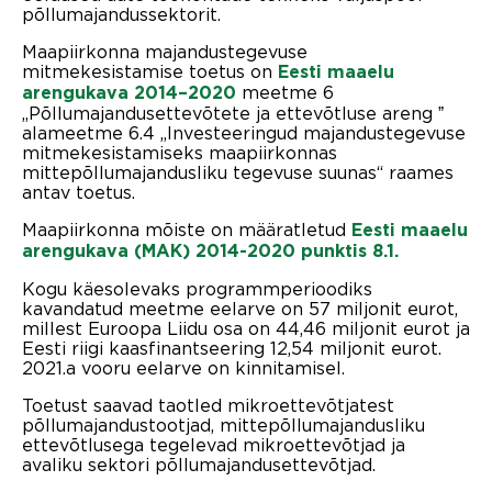
põllumajandussektorit.
Maapiirkonna majandustegevuse
mitmekesistamise toetus on
Eesti maaelu
meetme 6
arengukava 2014–2020
„Põllumajandusettevõtete ja ettevõtluse areng ˮ
alameetme 6.4 „Investeeringud majandustegevuse
mitmekesistamiseks maapiirkonnas
mittepõllumajandusliku tegevuse suunas“ raames
antav toetus.
Maapiirkonna mõiste on määratletud
Eesti maaelu
arengukava (MAK) 2014-2020 punktis 8.1.
Kogu käesolevaks programmperioodiks
kavandatud meetme eelarve on 57 miljonit eurot,
millest Euroopa Liidu osa on 44,46 miljonit eurot ja
Eesti riigi kaasfinantseering 12,54 miljonit eurot.
2021.a vooru eelarve on kinnitamisel.
Toetust saavad taotled mikroettevõtjatest
põllumajandustootjad, mittepõllumajandusliku
ettevõtlusega tegelevad mikroettevõtjad ja
avaliku sektori põllumajandusettevõtjad.