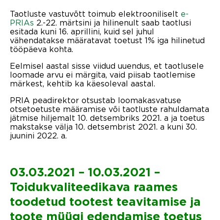
Taotluste vastuvõtt toimub elektrooniliselt
e-
PRIAs
2.-22. märtsini ja hilinenult saab taotlusi
esitada kuni 16. aprillini, kuid sel juhul
vähendatakse määratavat toetust 1% iga hilinetud
tööpäeva kohta.
Eelmisel aastal sisse viidud uuendus, et taotlusele
loomade arvu ei märgita, vaid piisab taotlemise
märkest, kehtib ka käesoleval aastal.
PRIA peadirektor otsustab loomakasvatuse
otsetoetuste määramise või taotluste rahuldamata
jätmise hiljemalt 10. detsembriks 2021. a ja toetus
makstakse välja 10. detsembrist 2021. a kuni 30.
juunini 2022. a.
03.03.2021 – 10.03.2021
–
Toidukvaliteedikava raames
toodetud tootest teavitamise ja
toote müügi edendamise toetus