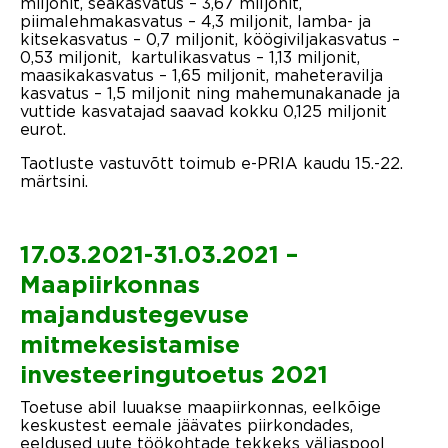
miljonit, seakasvatus – 3,67 miljonit,
piimalehmakasvatus – 4,3 miljonit, lamba- ja
kitsekasvatus – 0,7 miljonit, köögiviljakasvatus –
0,53 miljonit, kartulikasvatus – 1,13 miljonit,
maasikakasvatus – 1,65 miljonit, maheteravilja
kasvatus – 1,5 miljonit ning mahemunakanade ja
vuttide kasvatajad saavad kokku 0,125 miljonit
eurot.
Taotluste vastuvõtt toimub e-PRIA kaudu 15.-22.
märtsini.
17.03.2021-31.03.2021
–
Maapiirkonnas
majandustegevuse
mitmekesistamise
investeeringutoetus 2021
Toetuse abil luuakse maapiirkonnas, eelkõige
keskustest eemale jäävates piirkondades,
eeldused uute töökohtade tekkeks väljaspool