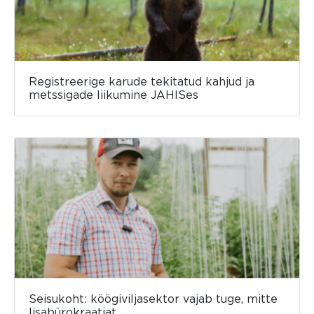
Registreerige karude tekitatud kahjud ja
metssigade liikumine JAHISes
Seisukoht: köögiviljasektor vajab tuge, mitte
lisabürokraatiat