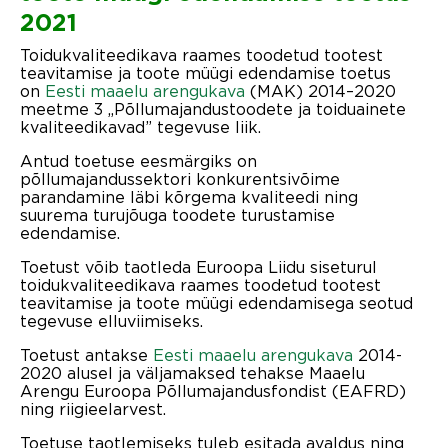
2021
Toidukvaliteedikava raames toodetud tootest
teavitamise ja toote müügi edendamise toetus
on
Eesti maaelu arengukava
(MAK) 2014–2020
meetme 3 „Põllumajandustoodete ja toiduainete
kvaliteedikavad” tegevuse liik.
Antud toetuse eesmärgiks on
põllumajandussektori konkurentsivõime
parandamine läbi kõrgema kvaliteedi ning
suurema turujõuga toodete turustamise
edendamise.
Toetust võib taotleda Euroopa Liidu siseturul
toidukvaliteedikava raames toodetud tootest
teavitamise ja toote müügi edendamisega seotud
tegevuse elluviimiseks.
Toetust antakse
Eesti maaelu arengukava
2014-
2020 alusel ja väljamaksed tehakse Maaelu
Arengu Euroopa Põllumajandusfondist (EAFRD)
ning riigieelarvest.
Toetuse taotlemiseks tuleb esitada avaldus ning