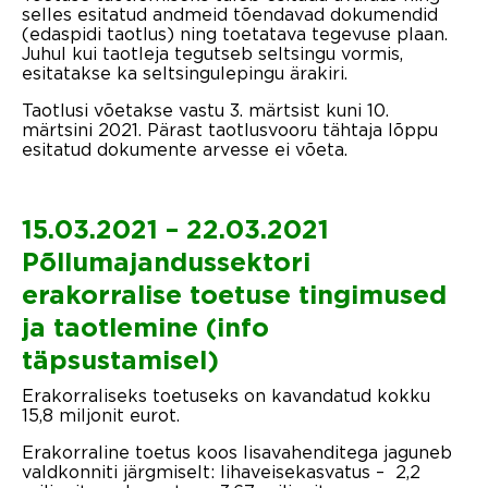
selles esitatud andmeid tõendavad dokumendid
(edaspidi taotlus) ning toetatava tegevuse plaan.
Juhul kui taotleja tegutseb seltsingu vormis,
esitatakse ka seltsingulepingu ärakiri.
Taotlusi võetakse vastu 3. märtsist kuni 10.
märtsini 2021. Pärast taotlusvooru tähtaja lõppu
esitatud dokumente arvesse ei võeta.
15.03.2021 – 22.03.2021
Põllumajandussektori
erakorralise toetuse tingimused
ja taotlemine (info
täpsustamisel)
Erakorraliseks toetuseks on kavandatud kokku
15,8 miljonit eurot.
Erakorraline toetus koos lisavahenditega jaguneb
valdkonniti järgmiselt: lihaveisekasvatus – 2,2