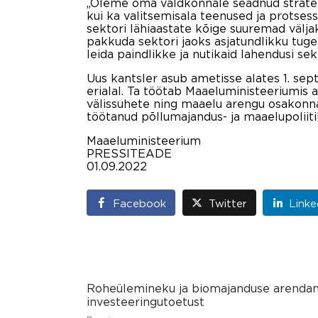
„Oleme oma valdkonnale seadnud strateegi
kui ka valitsemisala teenused ja protse
sektori lähiaastate kõige suuremad välj
pakkuda sektori jaoks asjatundlikku tuge
leida paindlikke ja nutikaid lahendusi s
Uus kantsler asub ametisse alates 1. se
erialal. Ta töötab Maaeluministeeriumis a
välissuhete ning maaelu arengu osakonn
töötanud põllumajandus- ja maaelupoliiti
Maaeluministeerium
PRESSITEADE
01.09.2022
Facebook
Twitter
Linke
Roheülemineku ja biomajanduse arendam
investeeringutoetust