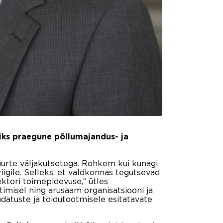
riks praegune põllumajandus- ja
suurte väljakutsetega. Rohkem kui kunagi
igile. Selleks, et valdkonnas tegutsevad
ktori toimepidevuse,“ ütles
imisel ning arusaam organisatsiooni ja
datuste ja toidutootmisele esitatavate