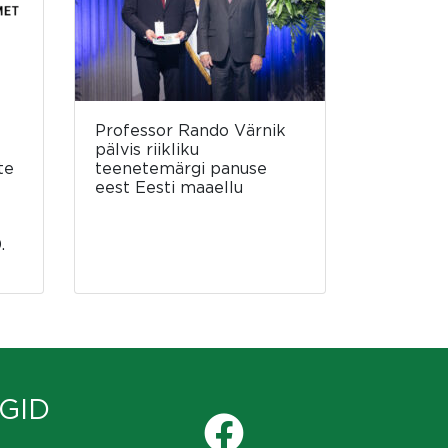
Professor Rando Värnik
pälvis riikliku
te
teenetemärgi panuse
eest Eesti maaellu
.
GID