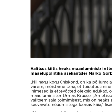
Valitsus kiitis heaks maaeluministri e
maaelupoliitika asekantsler Marko Gor
„Nii nagu kogu ühiskond, on ka põllumaja
varem, mõistame täna, et toidutootmine o
inimesed ja ettevõtted oleksid edukad, o
maaeluminister Urmas Kruuse. „Ametisse 
valitsemisala toimimisest, mis on heaks
kasvavate nõudmistega kaasas käia,“ lisa