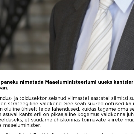
ttepaneku nimetada Maaeluministeeriumi uueks kantsle
ban.
ndus- ja toidusektor seisnud viimastel aastatel silmitsi 
n strateegiline valdkond. See seab suured ootused ka ri
n oluline ühiselt leida lahendused, kuidas tagame oma se
asuval kantsleril on pikaajaline kogemus valdkonna juht
 eelduseks, et suudame ühiskonnas toimuvate kiirete muu
s maaeluminister.