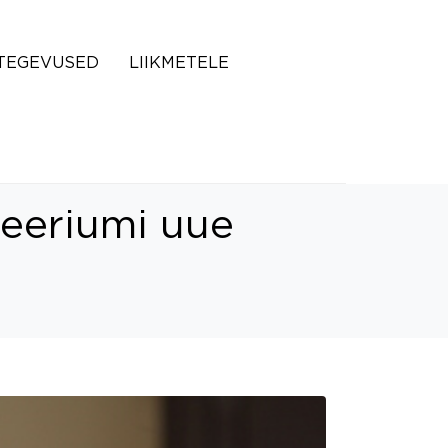
TEGEVUSED
LIIKMETELE
teeriumi uue