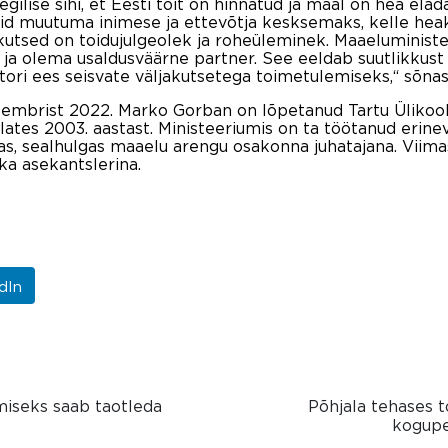
lise sihi, et Eesti toit on hinnatud ja maal on hea elada
ssid muutuma inimese ja ettevõtja kesksemaks, kelle he
akutsed on toidujulgeolek ja roheüleminek. Maaelumini
 ja olema usaldusväärne partner. See eeldab suutlikkust
ektori ees seisvate väljakutsetega toimetulemiseks,“ sõn
ptembrist 2022. Marko Gorban on lõpetanud Tartu Ülikool
lates 2003. aastast. Ministeeriumis on ta töötanud erine
as, sealhulgas maaelu arengu osakonna juhatajana. Viim
ka asekantslerina.
dIn
iseks saab taotleda
Põhjala tehases t
kogupe