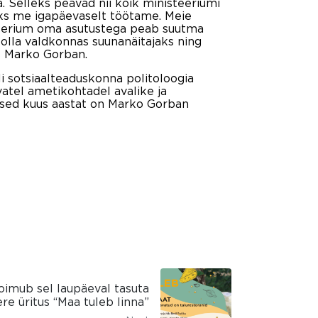
. Selleks peavad nii kõik ministeeriumi
aks me igapäevaselt töötame. Meie
steerium oma asutustega peab suutma
 olla valdkonnas suunanäitajaks ning
as Marko Gorban.
i sotsiaalteaduskonna politoloogia
vatel ametikohtadel avalike ja
ased kuus aastat on Marko Gorban
oimub sel laupäeval tasuta
re üritus “Maa tuleb linna”