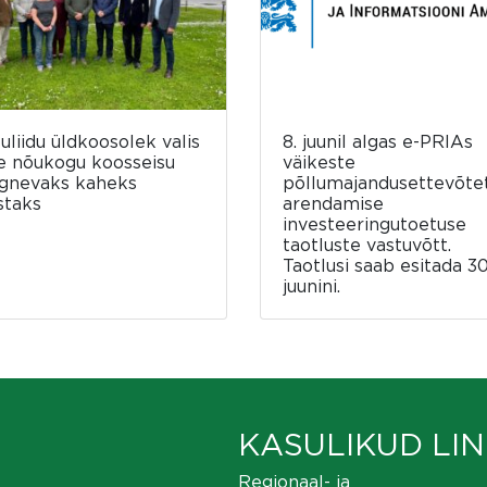
luliidu üldkoosolek valis
8. juunil algas e-PRIAs
e nõukogu koosseisu
väikeste
rgnevaks kaheks
põllumajandusettevõte
staks
arendamise
investeeringutoetuse
taotluste vastuvõtt.
Taotlusi saab esitada 30
juunini.
KASULIKUD LIN
Regionaal- ja