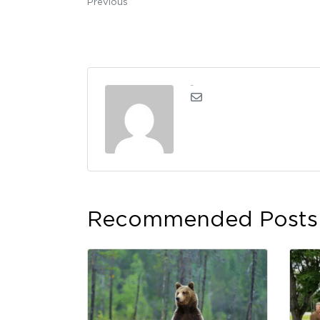
Previous
kerli
Recommended Posts