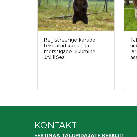
Registreerige karude
Ta
tekitatud kahjud ja
uu
metssigade liikumine
jä
JAHISes
aa
KONTAKT
EESTIMAA TALUPIDAJATE KESKLIIT