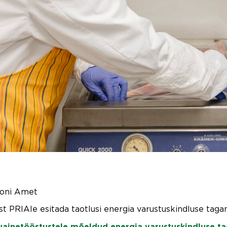
ooni Amet
st PRIAle esitada taotlusi energia varustuskindluse tag
uainetööstustele mõeldud energia varustuskindluse t