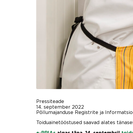
Pressiteade
14. september 2022
Põllumajanduse Registrite ja Informatsi
Toiduainetööstused saavad alates tänase
e-PRIAs
algas täna, 14. septembril
toid