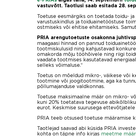
vastuvõtt. Taotlusi saab esitada 28. se
Toetuse eesmärgiks on toetada toidu- ja 
varustuskindlus ja toiduainetööstuse to
ostmiseks või ehitise ehitamiseks. Samut
PRIA arengut
oetuste osakonna juhtivsp
maagaasi hinnad on pannud toiduainetöö
tootmiskulusid ning kahjustavad konkure
omakorda mõju tööhõivele ning riigi toidu
vaadata tootmises kasutatavad energiaal
selleks võimaluse.“
Toetus on mõeldud mikro-, väikese või ke
tootmine või joogitootmine, aga ka tunn
põllumajanduse valdkonnas.
Toetuse maksimaalne määr on mikro- või 
kuni 20% toetatava tegevuse abikõlblik
eurot. Keskmise suurusega ettevõtjatele
PRIA teeb otsused toetuse määramise koh
Taotlejad saavad abi küsida PRIA investe
kohta on täpne info kirjas
meetme määr