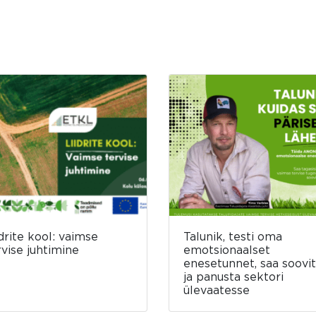
idrite kool: vaimse
Talunik, testi oma
rvise juhtimine
emotsionaalset
enesetunnet, saa soovit
ja panusta sektori
ülevaatesse