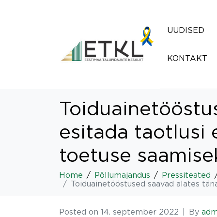
UUDISED
KONTAKT
Toiduainetööstu
esitada taotlusi
toetuse saamis
Home
Põllumajandus
Pressiteated
Toiduainetööstused saavad alates tän
Posted on
14. september 2022
By
adm