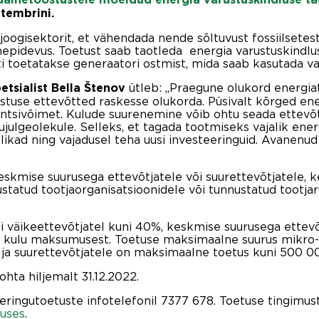
ptembrini.
joogisektorit, et vähendada nende sõltuvust fossiilsetes
imepidevus. Toetust saab taotleda energia varustuskindl
i toetatakse generaatori ostmist, mida saab kasutada vaj
ütleb: „Praegune olukord energiatu
etsialist Bella Štenov
stuse ettevõtted raskesse olukorda. Püsivalt kõrged en
ntsivõimet. Kulude suurenemine võib ohtu seada ettevõt
julgeolekule. Selleks, et tagada tootmiseks vajalik ener
likad ning vajadusel teha uusi investeeringuid. Avanenu
skmise suurusega ettevõtjatele või suurettevõtjatele, k
ustatud tootjaorganisatsioonidele või tunnustatud tootj
väikeettevõtjatel kuni 40%, keskmise suurusega ettevõt
u kulu maksumusest. Toetuse maksimaalne suurus mikro- 
 ja suurettevõtjatele on maksimaalne toetus kuni 500 0
ta hiljemalt 31.12.2022.
eringutoetuste infotelefonil 7377 678. Toetuse tingimust
uses
.