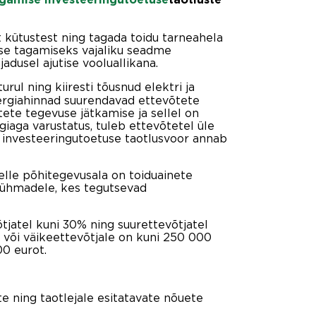
t kütustest ning tagada toidu tarneahela
use tagamiseks vajaliku seadme
adusel ajutise vooluallikana.
rul ning kiiresti tõusnud elektri ja
ergiahinnad suurendavad ettevõtete
ete tegevuse jätkamise ja sellel on
giaga varustatus, tuleb ettevõtetel üle
d investeeringutoetuse taotlusvoor annab
elle põhitegevusala on toiduainete
arühmadele, kes tegutsevad
jatel kuni 30% ning suurettevõtjatel
või väikeettevõtjale on kuni 250 000
00 eurot.
e ning taotlejale esitatavate nõuete