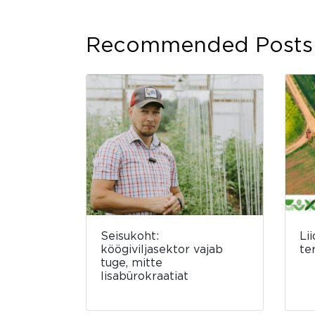
Recommended Posts
Seisukoht:
Li
köögiviljasektor vajab
te
tuge, mitte
lisabürokraatiat