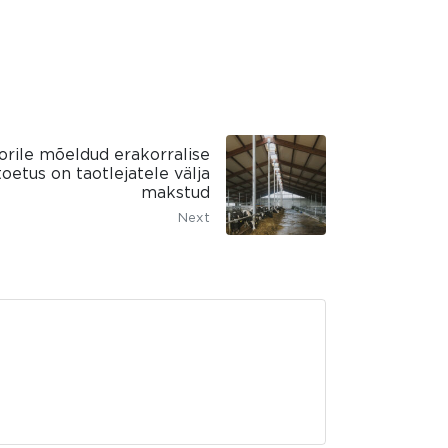
rile mõeldud erakorralise
etus on taotlejatele välja
makstud
Next