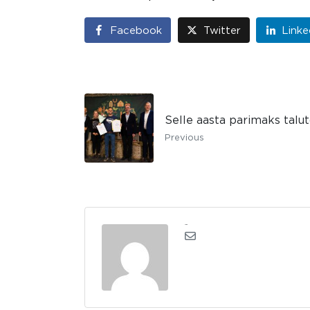
Facebook
Twitter
Linke
Selle aasta parimaks talut
Previous
admin