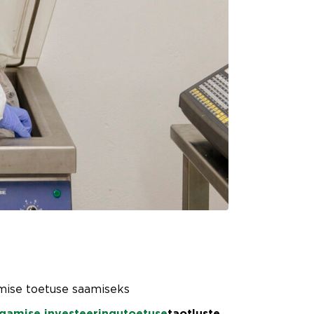
amise toetuse saamiseks
agamise investeeringutoetuse
taotluste