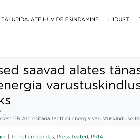
TALUPIDAJATE HUVIDE ESINDAMINE
LIIDUST
sed saavad alates täna
 energia varustuskindl
eks
...
asest PRIAle esitada taotlusi energia varustuskindluse 
in
In
Põllumajandus
,
Pressiteated
,
PRIA