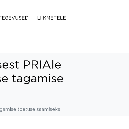
TEGEVUSED
LIIKMETELE
sest PRIAle
use tagamise
tagamise toetuse saamiseks