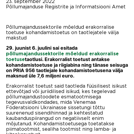
23. september 2022
Põllumajanduse Registrite ja Informatsiooni Amet
Põllumajandussektorile mõeldud erakorralise
toetuse kohandamistoetus on taotlejatele välja
makstud
juunist 6. juulini sai esitada
29.
põllumajandussektorile mõeldud erakorralise
taotlusi. Erakorralist toetust antakse
toetuse
kohandamistoetuse ja riigiabina ning t
änase seisuga
on PRIA 956 taotlejale kohandamistoetusena välja
maksnud üle 7,6 miljoni euro.
Erakorralist toetust said taotleda füüsilisest isikust
ettevõtjad või juriidilised isikud, kes tegelevad
põllumajandustoodete esmatootmisega
tegevusvaldkondades, mida Venemaa
Föderatsiooni Ukrainasse sissetungi tõttu
suurenenud sisendihinnad ja kehtestatud
kaubanduspiirangud on negatiivselt enim
mõjutanud. Kohandamistoetusega toetatakse
piimatootmist, sealiha tootmist ning lamba- ja