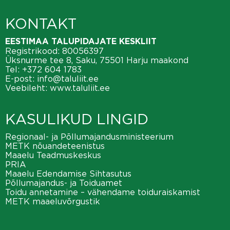
KONTAKT
EESTIMAA TALUPIDAJATE KESKLIIT
Registrikood: 80056397
Üksnurme tee 8, Saku, 75501 Harju maakond
Tel:
+372 604 1783
E-post:
info@taluliit.ee
Veebileht:
www.taluliit.ee
KASULIKUD LINGID
Regionaal- ja Põllumajandusministeerium
METK nõuandeteenistus
Maaelu Teadmuskeskus
PRIA
Maaelu Edendamise Sihtasutus
Põllumajandus- ja Toiduamet
Toidu annetamine – vähendame toiduraiskamist
METK maaeluvõrgustik