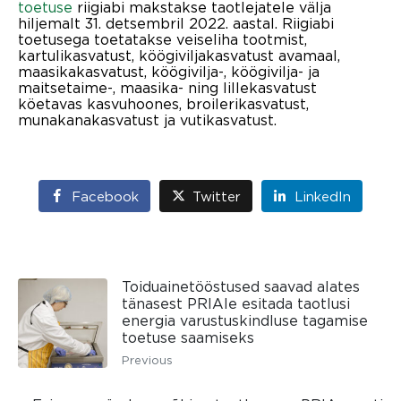
toetuse
riigiabi makstakse taotlejatele välja
hiljemalt 31. detsembril 2022. aastal. Riigiabi
toetusega toetatakse veiseliha tootmist,
kartulikasvatust, köögiviljakasvatust avamaal,
maasikakasvatust, köögivilja-, köögivilja- ja
maitsetaime-, maasika- ning lillekasvatust
köetavas kasvuhoones, broilerikasvatust,
munakanakasvatust ja vutikasvatust.
Facebook
Twitter
LinkedIn
Toiduainetööstused saavad alates
tänasest PRIAle esitada taotlusi
energia varustuskindluse tagamise
toetuse saamiseks
Previous