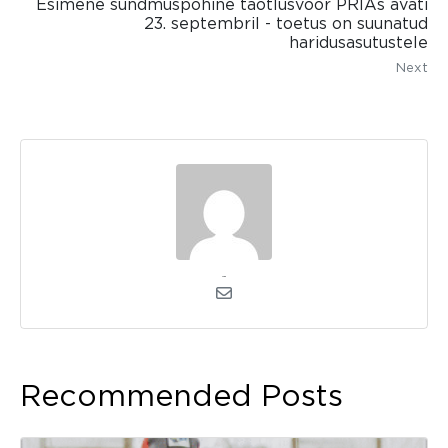
Esimene sündmuspõhine taotlusvoor PRIAs avati
23. septembril - toetus on suunatud
haridusasutustele
Next
admin
Recommended Posts