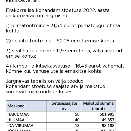
kitsekasvatust.
Erakorralise kohandamistoetuse 2022. aasta
ühikumäärad on järgmised:
1) piimatootmine – 31,54 eurot piimatõugu lehma
kohta;
2) sealiha tootmine – 92,08 eurot emise kohta;
3) sealiha tootmine – 11,97 eurot sea, välja arvatud
emise kohta;
4) lamba- ja kitsekasvatuse – 16,43 eurot vähemalt
kümne kuu vanuse ute ja emakitse kohta.
Järgnevas tabelis on välja toodud
kohandamistoetuse saajate arv ja makstud
summad maakondade lõikes: