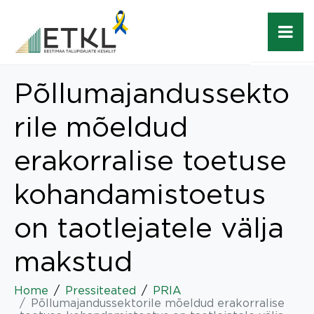
Põllumajandussekto
rile mõeldud
erakorralise toetuse
kohandamistoetus
on taotlejatele välja
makstud
Home
Pressiteated
PRIA
Põllumajandussektorile mõeldud erakorralise