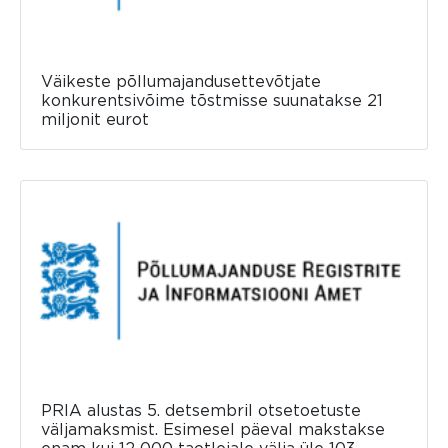
Väikeste põllumajandusettevõtjate
konkurentsivõime tõstmisse suunatakse 21
miljonit eurot
PRIA alustas 5. detsembril otsetoetuste
väljamaksmist. Esimesel päeval makstakse
enam kui 12 000 taotlejale välja üle 103