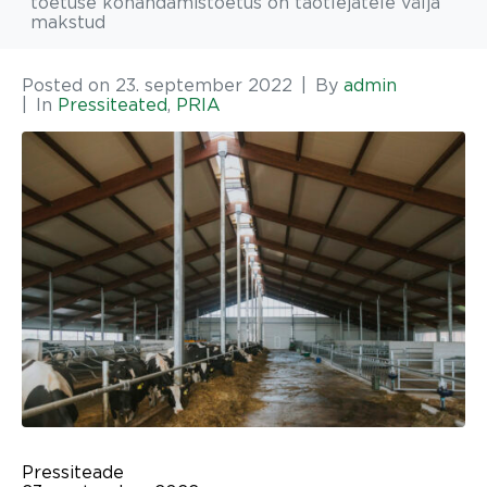
toetuse kohandamistoetus on taotlejatele välja
makstud
Posted on
23. september 2022
By
admin
In
Pressiteated
,
PRIA
Pressiteade