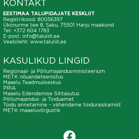
KONTAKT
EESTIMAA TALUPIDAJATE KESKLIIT
Registrikood: 80056397
Üksnurme tee 8, Saku, 75501 Harju maakond
Tel:
+372 604 1783
E-post:
info@taluliit.ee
Veebileht:
www.taluliit.ee
KASULIKUD LINGID
Regionaal- ja Põllumajandusministeerium
METK nõuandeteenistus
Maaelu Teadmuskeskus
PRIA
Maaelu Edendamise Sihtasutus
Põllumajandus- ja Toiduamet
Toidu annetamine – vähendame toiduraiskamist
METK maaeluvõrgustik