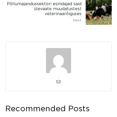
Põllumajandussektori esindajad said
ülevaate muudatustest
veterinaarõiguses
Next
admin
Recommended Posts