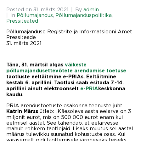
Posted on
31. märts 2021
By
admin
In
Põllumajandus
,
Põllumajanduspoliitika
,
Pressiteated
Põllumajanduse Registrite ja Informatsiooni Amet
Pressiteade
31. märts 2021
Täna, 31. märtsil algas
väikeste
põllumajandusettevõtete arendamise toetuse
taotluste eeltäitmine e-PRIAs. Eeltäitmine
kestab 6. aprillini. Taotlusi saab esitada 7.-14.
aprillini ainult elektroonselt
e-PRIA
keskkonna
kaudu.
PRIA arendustoetuste osakonna teenuste juht
ütleb: „Käesoleva aasta eelarve on 3
Katrin Märss
miljonit eurot, mis on 500 000 eurot enam kui
eelmisel aastal. See tähendab, et eelarvesse
mahub rohkem taotlejaid. Lisaks muutus sel aastal
määrus tulevikku suunatud kohustuste osas. Kui
varasemalt pidi taotlemisele järgnevaks teiseks