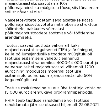
majandusaastaks saavutama 10%
põllumajandusliku müügitulu tõusu, siis täna enam
sellist nõuet ei ole.“
Väikeettevõtete toetamisega aidatakse kaasa
põllumajandusettevõtete mitmekesise struktuuri
säilimisele, pakkudes võimalust
põllumajandustoodete tootmise või töötlemise
arendamiseks.
Toetust saavad taotleda vähemalt kaks
majandusaastat tegutsenud FIEd ja äriühingud,
kelle põllumajanduslike toodete müügitulu oli
taotluse esitamisele vahetult eelnenud
majandusaastal vahemikus 4000–14 000 eurot ja
eelnenud teisel majandusaastal vähemalt 1200
eurot ning moodustas mõlemal taotluse
esitamisele eelnenud majandusaastal üle 50%
kogu müügitulust.
Toetuse maksimaalne suurus ühe taotleja kohta on
15 000 eurot arengukava programmiperioodil.
PRIA teeb taotluse rahuldamise või taotluse
rahuldamata jätmise otsused hiljemalt 25.06.2021.