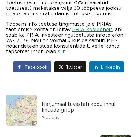
Toetuse esimene osa (kuni 75% määratud
toetusest) makstakse välja 30 tööpäeva jooksul
peale taotluse rahuldamise otsuse tegemist.
Täpsem info toetuse tingimuste ja e-PRIAs
taotlemise kohta on leitav
PRIA kodulehelt
, abi
saab ka PRIA investeeringutoetuste infotelefonil
737 7678. Nõu on võimalik küsida samuti MES
nõuandeteenistuse konsulentidelt, kelle kohta
täpsemat infot leiab
siit
.
Facebook
Twitter
LinkedIn
Harjumaal tuvastati kodulinnul
lindude gripp
Previous