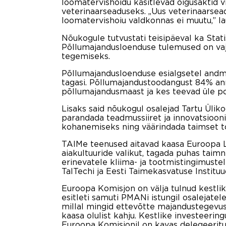
loomatervishoidu käsitlevad õigusaktid 
veterinaarseaduseks. „Uus veterinaarsead
loomatervishoiu valdkonnas ei muutu,” l
Nõukogule tutvustati teisipäeval ka Stat
Põllumajandusloenduse tulemused on vaja
tegemiseks.
Põllumajandusloenduse esialgsetel andme
tagasi. Põllumajandustoodangust 84% an
põllumajandusmaast ja kes teevad üle po
Lisaks said nõukogul osalejad Tartu Ülik
parandada teadmussiiret ja innovatsiooni
kohanemiseks ning väärindada taimset t
TAIMe teenused aitavad kaasa Euroopa Li
aiakultuuride valikut, tagada puhas taim
erinevatele kliima- ja tootmistingimustel
TalTechi ja Eesti Taimekasvatuse Institu
Euroopa Komisjon on välja tulnud kestl
esitleti samuti PMANi istungil osalejatel
millal mingid ettevõtte majandustegevuse
kaasa olulist kahju. Kestlike investeeri
Euroopa Komisjonil on kavas delegeeritud 