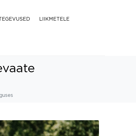
TEGEVUSED
LIIKMETELE
evaate
iguses