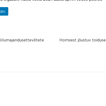
dIn
põllumajandusettevõtete
Homsest jõustuv toiduse