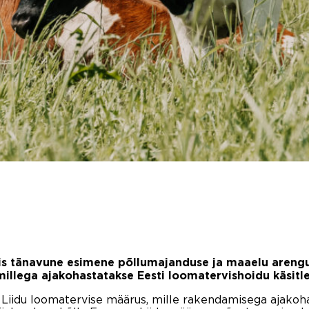
is tänavune esimene põllumajanduse ja maaelu arengu
illega ajakohastatakse Eesti loomatervishoidu käsitl
a Liidu loomatervise määrus, mille rakendamisega ajakoha