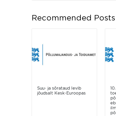
Recommended Posts
Suu- ja sõrataud levib
10.
jõudsalt Kesk-Euroopas
to
põ
eb
il
põ