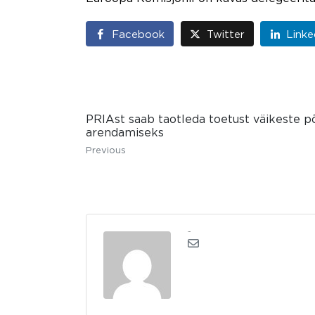
Facebook
Twitter
Linke
PRIAst saab taotleda toetust väikeste 
arendamiseks
Previous
admin