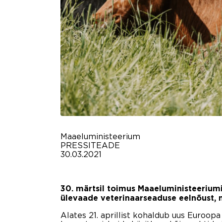
Maaeluministeerium
PRESSITEADE
30.03.2021
30. märtsil toimus Maaeluministeerium
ülevaade veterinaarseaduse eelnõust, m
Alates 21. aprillist kohaldub uus Euroop