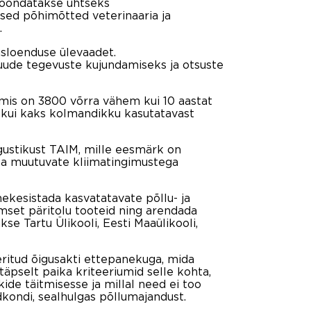
koondatakse ühtseks
ised põhimõtted veterinaaria ja
.
usloenduse ülevaadet.
muude tegevuste kujundamiseks ja otsuste
mis on 3800 võrra vähem kui 10 aastat
 kui kaks kolmandikku kasutatavast
rgustikust TAIM, mille eesmärk on
ina muutuvate kliimatingimustega
kesistada kasvatatavate põllu- ja
imset päritolu tooteid ning arendada
se Tartu Ülikooli, Eesti Maaülikooli,
ritud õigusakti ettepanekuga, mida
täpselt paika kriteeriumid selle kohta,
de täitmisesse ja millal need ei too
dkondi, sealhulgas põllumajandust.