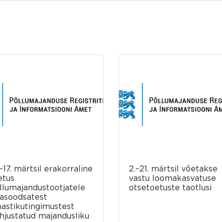
–17. märtsil erakorraline
2.–21. märtsil võetakse
etus
vastu loomakasvatuse
llumajandustootjatele
otsetoetuste taotlusi
asoodsatest
mastikutingimustest
hjustatud majandusliku