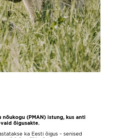
 nõukogu (PMAN) istung, kus anti
evaid õigusakte.
statakse ka Eesti õigus – senised