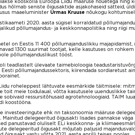
viiakse kooskõlla Euroopa Liidu määruse nõuetega ning 
us hõlmab seniste õigusaktide asjakohaseid sätteid, üld
ausus maaeluminister
nõukogu kohtumisel
Urmas Kruuse
istikaameti 2020. aasta sügisel korraldatud põllumajand
likud põllumajandus- ja keskkonnapoliitika ning riigi 
tel on Eestis 11 400 põllumajanduslikku majapidamist, 
navad 1300 suurimat tootjat, kelle kasutuses on rohkem
ole põllumajanduslikust tööst.
ooli teadlastelt ülevaate taimebioloogia teadustaristuvõ
 Eesti põllumajandussektoris, kiirendada sordiaretust a
oorainet.
idu roheleppest lähtuvate eesmärkide täitmisele: mitme
ne toit meie toidulaual, võtta kasutusele uuenduslikke ta
e sobivaid ressursitõhusaid agrotehnoloogiaid. TAIM luuak
udi koostööna.
ike investeeringute ehk nn taksonoomia määruse delegee
e. Mainitud delegeeritud õigusakti lisades pannakse väga 
d panustavad oluliselt ELi keskkonna- ja kliimaeesmärki
ngute delegeeritud õigusakt mõjutab paljusid majandusval
õigusakt vastu võtta 2021. aasta aprilli teises pooles.