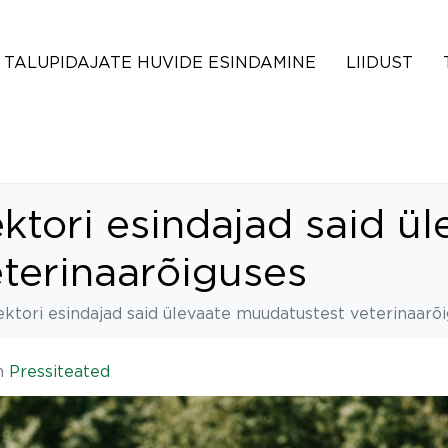
TALUPIDAJATE HUVIDE ESINDAMINE
LIIDUST
tori esindajad said ül
terinaarõiguses
ktori esindajad said ülevaate muudatustest veterinaarõ
n
Pressiteated