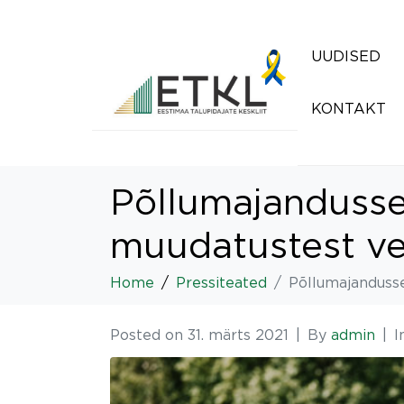
UUDISED
KONTAKT
Põllumajandussek
muudatustest ve
Home
Pressiteated
Põllumajandusse
Posted on
31. märts 2021
By
admin
I