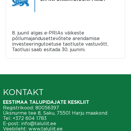
8. juunil algas e-PRIAs väikeste
põllumajandusettevõtete arendamise
investeeringutoetuse taotluste vastuvõtt.
Taotlusi saab esitada 30. juunini.
KONTAKT
EESTIMAA TALUPIDAJATE KESKLIIT
Registrikood: 80056397
Üksnurme tee 8, Saku, 75501 Harju maakond
Tel:
+372 604 1783
E-post:
info@taluliit.ee
Veebileht:
www.taluliit.ee