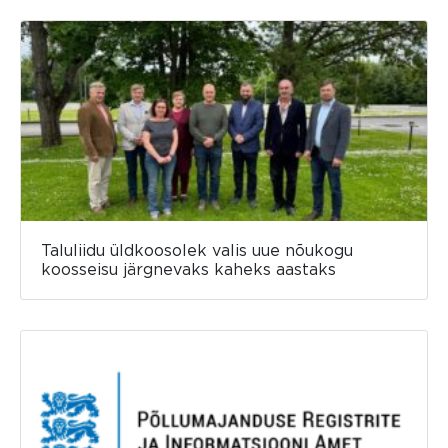
Taluliidu üldkoosolek valis uue nõukogu
koosseisu järgnevaks kaheks aastaks