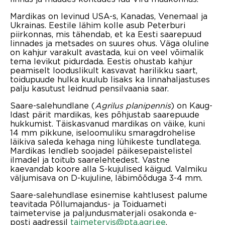
Mardikas on levinud USA-s, Kanadas, Venemaal ja
Ukrainas. Eestile lähim kolle asub Peterburi
piirkonnas, mis tähendab, et ka Eesti saarepuud
linnades ja metsades on suures ohus. Väga oluline
on kahjur varakult avastada, kui on veel võimalik
tema levikut pidurdada. Eestis ohustab kahjur
peamiselt looduslikult kasvavat harilikku saart,
toidupuude hulka kuulub lisaks ka linnahaljastuses
palju kasutust leidnud pensilvaania saar.
Saare-salehundlane (
Agrilus planipennis
) on Kaug-
Idast pärit mardikas, kes põhjustab saarepuude
hukkumist. Täiskasvanud mardikas on väike, kuni
14 mm pikkune, iseloomuliku smaragdrohelise
läikiva saleda kehaga ning lühikeste tundlatega.
Mardikas lendleb soojadel päikesepaistelistel
ilmadel ja toitub saarelehtedest. Vastne
kaevandab koore alla S-kujulised käigud. Valmiku
väljumisava on D-kujuline, läbimõõduga 3-4 mm.
Saare-salehundlase esinemise kahtlusest palume
teavitada Põllumajandus- ja Toiduameti
taimetervise ja paljundusmaterjali osakonda e-
posti aadressil
taimetervis@pta.agri.ee
.