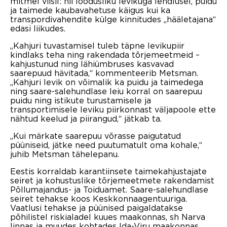
mitmel viisil: nii loodusliku levikuga lendlusel, puidu
ja taimede kaubavahetuse käigus kui ka
transpordivahendite külge kinnitudes „hääletajana“
edasi liikudes.
„Kahjuri tuvastamisel tuleb täpne levikupiir
kindlaks teha ning rakendada tõrjemeetmeid –
kahjustunud ning lähiümbruses kasvavad
saarepuud hävitada,“ kommenteerib Metsman.
„Kahjuri levik on võimalik ka puidu ja taimedega
ning saare-salehundlase leiu korral on saarepuu
puidu ning istikute turustamisele ja
transportimisele leviku piirkonnast väljapoole ette
nähtud keelud ja piirangud,“ jätkab ta.
„Kui märkate saarepuu võrasse paigutatud
püüniseid, jätke need puutumatult oma kohale,“
juhib Metsman tähelepanu.
Eestis korraldab karantiinsete taimekahjustajate
seiret ja kohustuslike tõrjemeetmete rakendamist
Põllumajandus- ja Toiduamet. Saare-salehundlase
seiret tehakse koos Keskkonnaagentuuriga.
Vaatlusi tehakse ja püünised paigaldatakse
põhilistel riskialadel kuues maakonnas, sh Narva
linnas ja muudes kohtades Ida-Viru maakonnas.