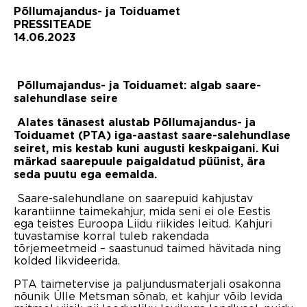
Põllumajandus- ja Toiduamet
PRESSITEADE
14.06.2023
Põllumajandus- ja Toiduamet: algab saare-
salehundlase seire
Alates tänasest alustab Põllumajandus- ja
Toiduamet (PTA) iga-aastast saare-salehundlase
seiret, mis kestab kuni augusti keskpaigani. Kui
märkad saarepuule paigaldatud püünist, ära
seda puutu ega eemalda.
Saare-salehundlane on saarepuid kahjustav
karantiinne taimekahjur, mida seni ei ole Eestis
ega teistes Euroopa Liidu riikides leitud. Kahjuri
tuvastamise korral tuleb rakendada
tõrjemeetmeid – saastunud taimed hävitada ning
kolded likvideerida.
PTA taimetervise ja paljundusmaterjali osakonna
nõunik Ülle Metsman sõnab, et kahjur võib levida