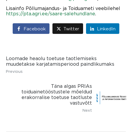
Lisainfo Põllumajandus- ja Toiduameti veebilehel
https://pta.agri.ee/saare-salehundlane
.
Facebook
Twitter
LinkedIn
Loomade heaolu toetuse taotlemiseks
muudetakse karjatamisperiood paindlikumaks
Previous
Täna algas PRIAs
toiduainetööstustele mõeldud
erakorralise toetuse taotluste
vastuvõtt
Next