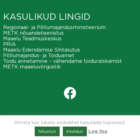
KASULIKUD LINGID
Regionaal- ja Põllumajandusministeerium
METK nõuandeteenistus
Maaelu Teadmuskeskus
PRIA
Maaelu Edendamise Sihtasutus
Põllumajandus- ja Toiduamet
Toidu annetamine – vähendame toiduraiskamist
METK maaeluvõrgustik
Kinnita kas lubate kodulehel kasutada küpsiseid.
Nõustun
Keeldun
Loe lisa