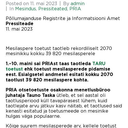
Posted on
11. mai 2023
By
admin
In
Mesindus
,
Pressiteated
,
PRIA
Põllumajanduse Registrite ja Informatsiooni Amet
Pressiteade
11. mai 2023
Mesilaspere toetust taotleb rekordiliselt 2070
mesinikku kokku 39 820 mesilasperele
1.
–
10. maini sai PRIAst taas taotleda
TARU
toetust
ehk toetust mesilasperede pidamise
eest. Esialgsetel andmetel esitati kokku 2070
taotlust 39 820 mesilaspere kohta.
PRIA otsetoetuste osakonna menetlusbüroo
ütleb, et sel aastal oli
juhataja Tauno Taska
taotlusperiood küll tavapärasest lühem, kuid
taotlejate arvu jätkuv kasv näitab, et taotlused said
kenasti esitatud ja toetusmeede on mesinike
hulgas väga populaarne.
Kõige suurem mesilasperede arv, kellele toetust