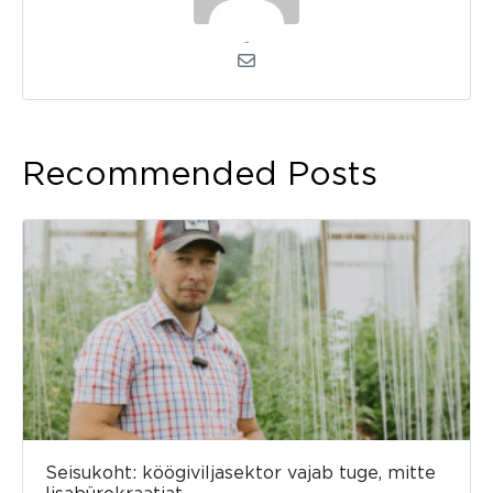
admin
Recommended Posts
Seisukoht: köögiviljasektor vajab tuge, mitte