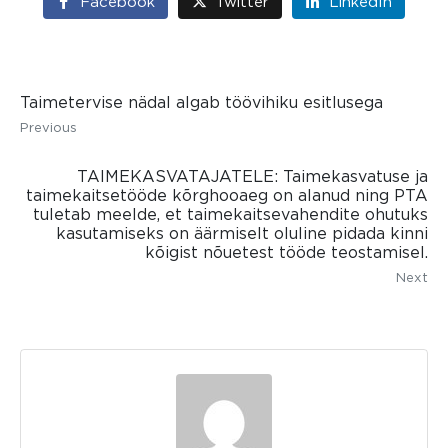
Facebook
Twitter
LinkedIn
Taimetervise nädal algab töövihiku esitlusega
Previous
TAIMEKASVATAJATELE: Taimekasvatuse ja
taimekaitsetööde kõrghooaeg on alanud ning PTA
tuletab meelde, et taimekaitsevahendite ohutuks
kasutamiseks on äärmiselt oluline pidada kinni
kõigist nõuetest tööde teostamisel.
Next