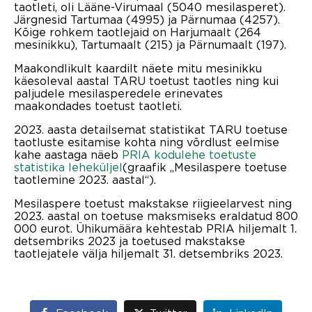
taotleti, oli Lääne-Virumaal (5040 mesilasperet).
Järgnesid Tartumaa (4995) ja Pärnumaa (4257).
Kõige rohkem taotlejaid on Harjumaalt (264
mesinikku), Tartumaalt (215) ja Pärnumaalt (197).
Maakondlikult kaardilt näete mitu mesinikku
käesoleval aastal TARU toetust taotles ning kui
paljudele mesilasperedele erinevates
maakondades toetust taotleti.
2023. aasta detailsemat statistikat TARU toetuse
taotluste esitamise kohta ning võrdlust eelmise
kahe aastaga näeb
PRIA kodulehe toetuste
statistika leheküljel
(graafik „Mesilaspere toetuse
taotlemine 2023. aastal“).
Mesilaspere toetust makstakse riigieelarvest ning
2023. aastal on toetuse maksmiseks eraldatud 800
000 eurot. Ühikumäära kehtestab PRIA hiljemalt 1.
detsembriks 2023 ja toetused makstakse
taotlejatele välja hiljemalt 31. detsembriks 2023.