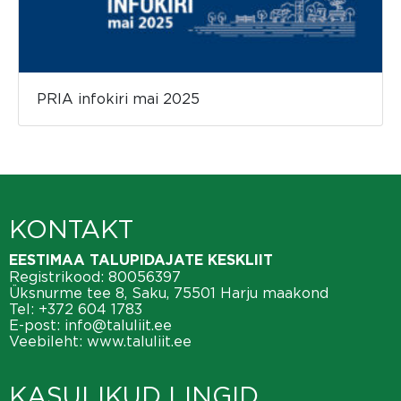
PRIA infokiri mai 2025
KONTAKT
EESTIMAA TALUPIDAJATE KESKLIIT
Registrikood: 80056397
Üksnurme tee 8, Saku, 75501 Harju maakond
Tel:
+372 604 1783
E-post:
info@taluliit.ee
Veebileht:
www.taluliit.ee
KASULIKUD LINGID