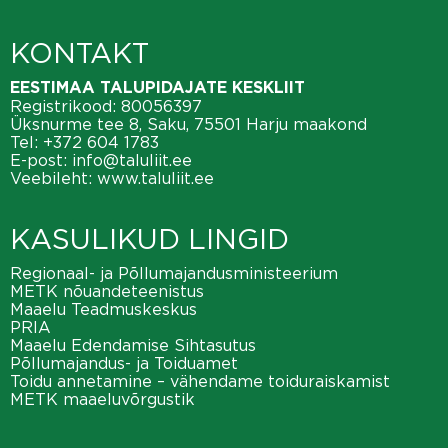
KONTAKT
EESTIMAA TALUPIDAJATE KESKLIIT
Registrikood: 80056397
Üksnurme tee 8, Saku, 75501 Harju maakond
Tel:
+372 604 1783
E-post:
info@taluliit.ee
Veebileht:
www.taluliit.ee
KASULIKUD LINGID
Regionaal- ja Põllumajandusministeerium
METK nõuandeteenistus
Maaelu Teadmuskeskus
PRIA
Maaelu Edendamise Sihtasutus
Põllumajandus- ja Toiduamet
Toidu annetamine – vähendame toiduraiskamist
METK maaeluvõrgustik