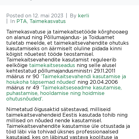
Posted on
12. mai 2023
By
kerli
In
PTA
,
Taimekasvatus
Taimekasvatuse ja taimekaitsetööde kõrghooaeg
on alanud ning Põllumajandus- ja Toiduamet
tuletab meelde, et taimekaitsevahendite ohutuks
kasutamiseks on äärmiselt oluline pidada kinni
kõigist nõuetest tööde teostamisel.
Taimekaitsevahendite kasutamist reguleerib
eelkõige
taimekaitseseadus
ning selle alusel
kehtestatud põllumajandusministri 29.11.2011
määrus nr 90
’Taimekaitsevahendi kasutamise ja
hoiukoha täpsemad nõuded’
ning 20.04.2006
määrus nr 49
’Taimekaitseseadme kasutamise,
puhastamise, hooldamise ning hoidmise
ohutusnõuded’.
Nimetatud õigusaktid sätestavad, milliseid
taimekaitsevahendeid Eestis kasutada tohib ning
millised on nõuded nende kasutamisel.
Taimekaitsevahendite kasutamise üle otsustada ja
töid läbi viia tohivad üksnes professionaalsed
kasutajad, kes on läbinud vastava koolituse ja