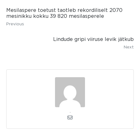
Mesilaspere toetust taotleb rekordiliselt 2070
mesinikku kokku 39 820 mesilasperele
Previous
Lindude gripi viiruse levik jätkub
Next
kerli