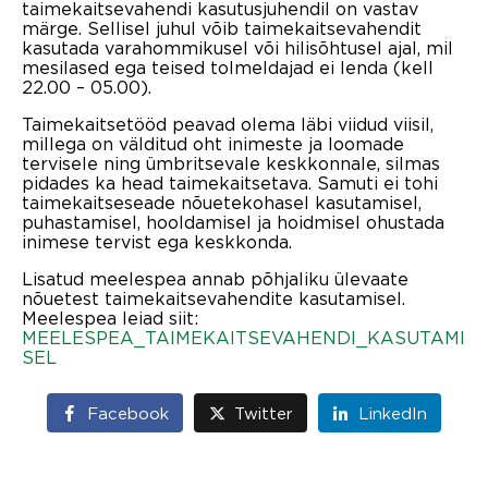
taimekaitsevahendi kasutusjuhendil on vastav
märge. Sellisel juhul võib taimekaitsevahendit
kasutada varahommikusel või hilisõhtusel ajal, mil
mesilased ega teised tolmeldajad ei lenda (kell
22.00 – 05.00).
Taimekaitsetööd peavad olema läbi viidud viisil,
millega on välditud oht inimeste ja loomade
tervisele ning ümbritsevale keskkonnale, silmas
pidades ka head taimekaitsetava. Samuti ei tohi
taimekaitseseade nõuetekohasel kasutamisel,
puhastamisel, hooldamisel ja hoidmisel ohustada
inimese tervist ega keskkonda.
Lisatud meelespea annab põhjaliku ülevaate
nõuetest taimekaitsevahendite kasutamisel.
Meelespea leiad siit:
MEELESPEA_TAIMEKAITSEVAHENDI_KASUTAMI
SEL
Facebook
Twitter
LinkedIn