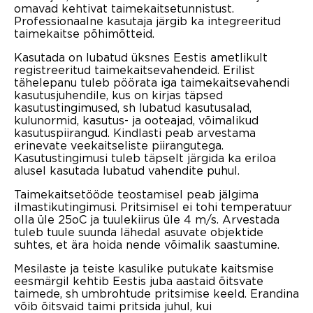
omavad kehtivat taimekaitsetunnistust.
Professionaalne kasutaja järgib ka integreeritud
taimekaitse põhimõtteid.
Kasutada on lubatud üksnes Eestis ametlikult
registreeritud taimekaitsevahendeid. Erilist
tähelepanu tuleb pöörata iga taimekaitsevahendi
kasutusjuhendile, kus on kirjas täpsed
kasutustingimused, sh lubatud kasutusalad,
kulunormid, kasutus- ja ooteajad, võimalikud
kasutuspiirangud. Kindlasti peab arvestama
erinevate veekaitseliste piirangutega.
Kasutustingimusi tuleb täpselt järgida ka eriloa
alusel kasutada lubatud vahendite puhul.
Taimekaitsetööde teostamisel peab jälgima
ilmastikutingimusi. Pritsimisel ei tohi temperatuur
olla üle 25oC ja tuulekiirus üle 4 m/s. Arvestada
tuleb tuule suunda lähedal asuvate objektide
suhtes, et ära hoida nende võimalik saastumine.
Mesilaste ja teiste kasulike putukate kaitsmise
eesmärgil kehtib Eestis juba aastaid õitsvate
taimede, sh umbrohtude pritsimise keeld. Erandina
võib õitsvaid taimi pritsida juhul, kui