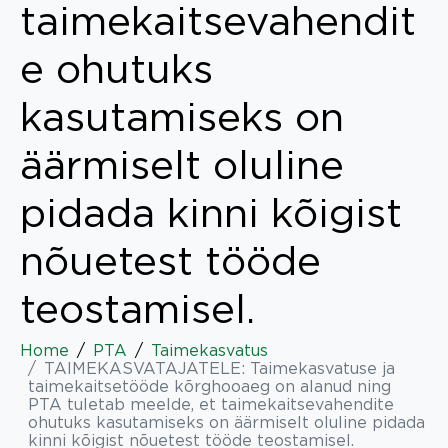
taimekaitsevahendit
e ohutuks
kasutamiseks on
äärmiselt oluline
pidada kinni kõigist
nõuetest tööde
teostamisel.
Home
PTA
Taimekasvatus
TAIMEKASVATAJATELE: Taimekasvatuse ja
taimekaitsetööde kõrghooaeg on alanud ning
PTA tuletab meelde, et taimekaitsevahendite
ohutuks kasutamiseks on äärmiselt oluline pidada
kinni kõigist nõuetest tööde teostamisel.