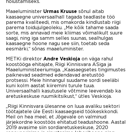
hoiustamiseks.
Maaeluminister
sõnul aitab
Urmas Kruuse
kaasaegne universaalhall tagada teadlaste töö
parema kvaliteedi, mis omakorda kindlustab riigi
parema toidujulgeoleku. „Me kõik tahame saada
sorte, mis annavad meie kliimas võimalikult suure
saagi, ning iga samm selles suunas, sealhulgas
kaasaegne hoone nagu see siin, toetab seda
eesmärki,“ sõnas maaeluminister.
METKi direktor
on väga rahul
Andre Veskioja
koostööga ehitajate, Riigi Kinnisvara ASiga ja
Maaeluministeeriumiga. „Kaasaegsetes tingimustes
paiknevad seadmed edendavad aretustöö
protsessi. Meie hinnangul suudame sordi seeläbi
kuni kolm aastat kiiremini turule tuua.
Universaalhalli kasutusele võtmine leevendab ka
aretuskeskuse ruumikitsikust,“ ütles Veskioja.
„Riigi Kinnisvara ülesanne on luua avaliku sektori
töötajatele üle Eesti kaasaegseid töökeskkondi.
Meil on hea meel, et Jõgevale on valminud
järjekordne koostöös ehitatud teadushoone. Aastal
2019 avasime siin sordiaretuskeskuse, 2020