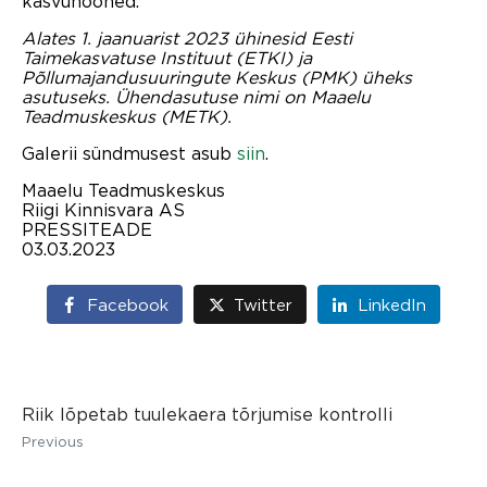
kasvuhooned.
Alates 1. jaanuarist 2023 ühinesid Eesti
Taimekasvatuse Instituut (ETKI) ja
Põllumajandusuuringute Keskus (PMK) üheks
asutuseks. Ühendasutuse nimi on Maaelu
Teadmuskeskus (METK).
Galerii sündmusest asub
siin
.
Maaelu Teadmuskeskus
Riigi Kinnisvara AS
PRESSITEADE
03.03.2023
Facebook
Twitter
LinkedIn
Riik lõpetab tuulekaera tõrjumise kontrolli
Previous