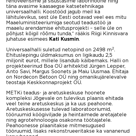
renoveerisime ja sisustasime laborihoone ning
täna avasime kaasaegse katsetehnikaga
universaalhalli. Koostööd jagub meil ka
lähitulevikus, sest üle Eesti ootavad veel ees mitu
Maaeluministeeriumiga seotud teadustöö ja
maaelu arendamise ehitusprojekti – selle üle on
põhjust kõigil rõõmu tunda,“ rääkis Riigi Kinnisvara
juhatuse esimees
.
Kati Kusmin
2
Universaalhalli suletud netopind on 2498 m
.
Ehituslepingu üldmaksumus on ligikaudu 2,5
miljonit eurot, millele lisandub käibemaks. Halli on
projekteerinud Boa OÜ arhitektid Jürgen Lepper,
Anto Savi, Margus Soonets ja Maiu Uusmaa. Ehitaja
on Nordecon Betoon OÜ ning omanikujärelevalve
teostaja Keskkonnaprojekt OÜ.
METKi teadus- ja aretuskeskuse hoonete
kompleksi Jõgevale on tulevikus plaanis ehitada
veel teine aretuskeskus ja ka uus peahoone.
Aretuskeskusesse tulevad laboratooriumid,
tööruumid köögiviljade ja heintaimede aretajatele
ning agrotehnoloogia osakonna töötajatele.
Peahoonesse plaanitakse mitmesugused
tööruumid, lisaks rekonstrueeritakse ka vananenud