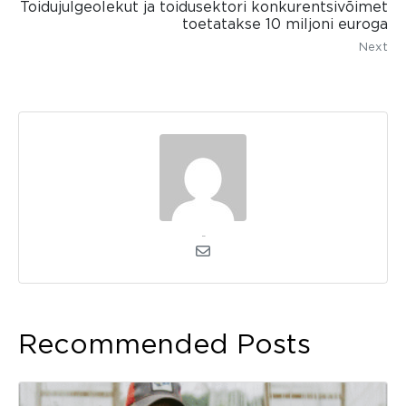
Toidujulgeolekut ja toidusektori konkurentsivõimet
toetatakse 10 miljoni euroga
Next
kerli
Recommended Posts