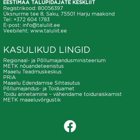
EESTIMAA TALUPIDAJATE KESKLIIT
Registrikood: 80056397
Üksnurme tee 8, Saku, 75501 Harju maakond
Tel:
+372 604 1783
E-post:
info@taluliit.ee
Veebileht:
www.taluliit.ee
KASULIKUD LINGID
Regionaal- ja Põllumajandusministeerium
METK nõuandeteenistus
Maaelu Teadmuskeskus
PRIA
Maaelu Edendamise Sihtasutus
Põllumajandus- ja Toiduamet
Toidu annetamine – vähendame toiduraiskamist
METK maaeluvõrgustik