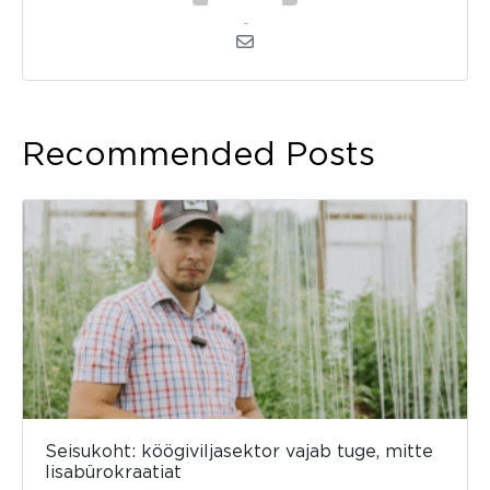
kerli
Recommended Posts
Seisukoht: köögiviljasektor vajab tuge, mitte
lisabürokraatiat