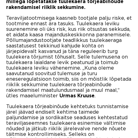
millega lõpetatakse tuulekaera tõrjeabinõude
rakendamisel riiklik sekkumine.
Teraviljatootmisega kaasneb tootjale palju riske, et
tootmine ennast ära tasuks. Tuulekaera leviku
suurenemine oli üks risk, kus riik otsustas sekkuda,
et aidata kaasa majanduskeskkonna paranemisele.
Põllumajandustootjate teadlikkus tuulekaeraga
saastatusest tekkinud kahjude kohta on
järjepidevalt kasvanud ja täna reguleerib turg
tuulekera tõrjumist tõhusalt. Selle tulemusena on
tuulekaera laialdane levik peatunud ja toimub
tuulekaera leviku vähenemine. „Kuna oleme
saavutanud soovitud tulemuse ja turu
eneseregulatsioon toimib, siis on mõistlik lõpetada
riiklik sekkumine tuulekaera tõrjeabinõude
rakendamisel maatulundusmaal ja muul maal,“
ütles maaeluminister
.
Urmas Kruuse
Tuulekaera tõrjeabinõude kehtetuks tunnistamise
järel jäävad endiselt kehtima taimede
paljundamise ja sordikaitse seaduses kehtestatud
teraviljaseemnes tuulekaera esinemise vältimise
nõuded ja jätkub riiklik järelevalve nende nõuete
täitmise kontrollimiseks. Selleks on