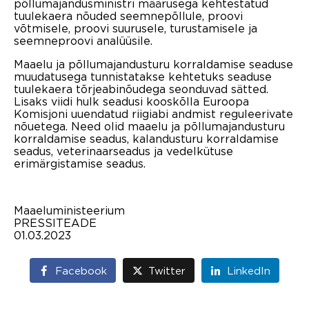
põllumajandusministri määrusega kehtestatud
tuulekaera nõuded seemnepõllule, proovi
võtmisele, proovi suurusele, turustamisele ja
seemneproovi analüüsile.
Maaelu ja põllumajandusturu korraldamise seaduse
muudatusega tunnistatakse kehtetuks seaduse
tuulekaera tõrjeabinõudega seonduvad sätted.
Lisaks viidi hulk seadusi kooskõlla Euroopa
Komisjoni uuendatud riigiabi andmist reguleerivate
nõuetega. Need olid maaelu ja põllumajandusturu
korraldamise seadus, kalandusturu korraldamise
seadus, veterinaarseadus ja vedelkütuse
erimärgistamise seadus.
Maaeluministeerium
PRESSITEADE
01.03.2023
Facebook
Twitter
LinkedIn