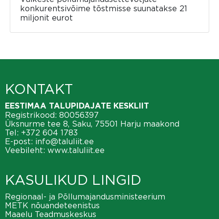
konkurentsivõime tõstmisse suunatakse 21
miljonit eurot
KONTAKT
EESTIMAA TALUPIDAJATE KESKLIIT
Registrikood: 80056397
Üksnurme tee 8, Saku, 75501 Harju maakond
Tel:
+372 604 1783
E-post:
info@taluliit.ee
Veebileht:
www.taluliit.ee
KASULIKUD LINGID
Regionaal- ja Põllumajandusministeerium
METK nõuandeteenistus
Maaelu Teadmuskeskus