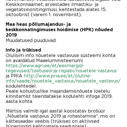
Keskkonnaamet, arvestades ilmastiku- ja
vegetatsioonitingimusi, kehtestada alates 15.
oktoobrist (varem 1. novembrist).
Maa heas põllumajandus- ja
keskkonnatingimuses hoidmise (HPK) nõuded
2019
Muudatused puuduvad.
Info ja trükised
Olulisim info nõuetele vastavuse süsteemi kohta
on avaldatud Maaeluministeeriumi
https://www.agri.ee/et/eesmargid-
tegevused/toetused-ja-riigiabi/nouetele-vastavus
ja PRIA
http://www.pria.ee/et/oluline-
info/vaade/nouetele_vastavus/nouetele_vastavus/
kodulehtedel.
Peale kohustuslike majandamisnõuete loetelu
kinnitamist täiendatakse kodulehti infoga 2019.
aasta kohta.
Märtsis valmib igal aastal koostatav brošüür
„Nõuetele vastavus 2019 ja rohestamine“, mis on
kättesaadav veebis (trükises on aktiivsed
hüperlingid kehtivatele seadustele).