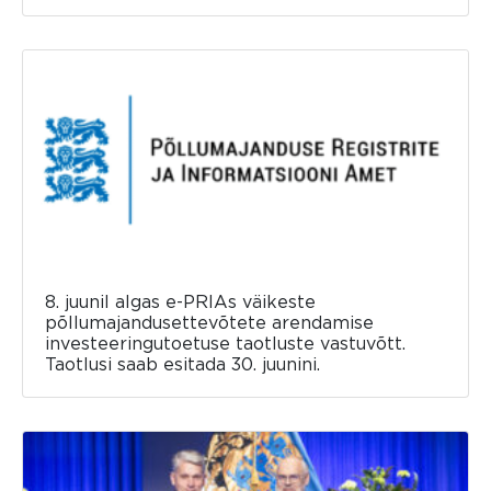
8. juunil algas e-PRIAs väikeste
põllumajandusettevõtete arendamise
investeeringutoetuse taotluste vastuvõtt.
Taotlusi saab esitada 30. juunini.