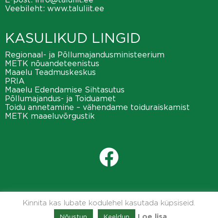
Veebileht:
www.taluliit.ee
KASULIKUD LINGID
Regionaal- ja Põllumajandusministeerium
METK nõuandeteenistus
Maaelu Teadmuskeskus
PRIA
Maaelu Edendamise Sihtasutus
Põllumajandus- ja Toiduamet
Toidu annetamine – vähendame toiduraiskamist
METK maaeluvõrgustik
Kinnita kas lubate kodulehel kasutada küpsiseid.
Nõustun
Keeldun
Loe lisa