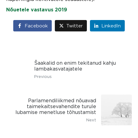
Nõuetele vastavus 2019
Facebook
Twitter
LinkedIn
Šaakalid on enim tekitanud kahju
lambakasvatajatele
Previous
Parlamendiliikmed nõuavad
taimekaitsevahendite turule
lubamise menetluse tõhustamist
Next