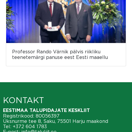
Professor Rando Värnik pälvis riikliku
teenetemärgi panuse eest Eesti maaellu
KONTAKT
EESTIMAA TALUPIDAJATE KESKLIIT
Registrikood: 80056397
Üksnurme tee 8, Saku, 75501 Harju maakond
Tel:
+372 604 1783
E-post:
info@taluliit.ee