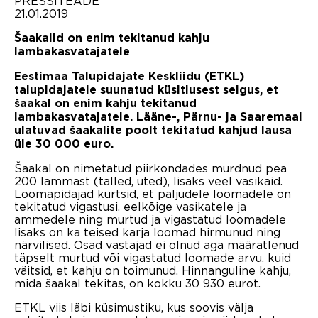
PRESSITEADE
21.01.2019
Šaakalid on enim tekitanud kahju
lambakasvatajatele
Eestimaa Talupidajate Keskliidu (ETKL)
talupidajatele suunatud küsitlusest selgus, et
šaakal on enim kahju tekitanud
lambakasvatajatele. Lääne-, Pärnu- ja Saaremaal
ulatuvad šaakalite poolt tekitatud kahjud lausa
üle 30 000 euro.
Šaakal on nimetatud piirkondades murdnud pea
200 lammast (talled, uted), lisaks veel vasikaid.
Loomapidajad kurtsid, et paljudele loomadele on
tekitatud vigastusi, eelkõige vasikatele ja
ammedele ning murtud ja vigastatud loomadele
lisaks on ka teised karja loomad hirmunud ning
närvilised. Osad vastajad ei olnud aga määratlenud
täpselt murtud või vigastatud loomade arvu, kuid
väitsid, et kahju on toimunud. Hinnanguline kahju,
mida šaakal tekitas, on kokku 30 930 eurot.
ETKL viis läbi küsimustiku, kus soovis välja