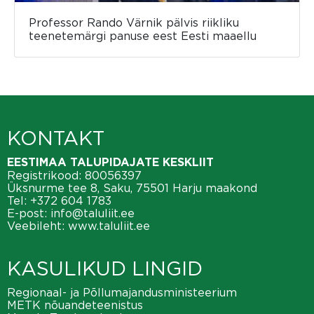
Professor Rando Värnik pälvis riikliku
teenetemärgi panuse eest Eesti maaellu
KONTAKT
EESTIMAA TALUPIDAJATE KESKLIIT
Registrikood: 80056397
Üksnurme tee 8, Saku, 75501 Harju maakond
Tel:
+372 604 1783
E-post:
info@taluliit.ee
Veebileht:
www.taluliit.ee
KASULIKUD LINGID
Regionaal- ja Põllumajandusministeerium
METK nõuandeteenistus