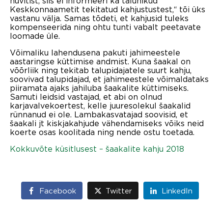
hüvitist, siis ei informeeri ka talunikud
Keskkonnaametit tekitatud kahjustustest,“ tõi üks
vastanu välja. Samas tõdeti, et kahjusid tuleks
kompenseerida ning ohtu tunti vabalt peetavate
loomade üle.
Võimaliku lahendusena pakuti jahimeestele
aastaringse küttimise andmist. Kuna šaakal on
võõrliik ning tekitab talupidajatele suurt kahju,
soovivad talupidajad, et jahimeestele võimaldataks
piiramata ajaks jahiluba šaakalite küttimiseks.
Samuti leidsid vastajad, et abi on olnud
karjavalvekoertest, kelle juuresolekul šaakalid
rünnanud ei ole. Lambakasvatajad soovisid, et
šaakali jt kiskjakahjude vähendamiseks võiks neid
koerte osas koolitada ning nende ostu toetada.
Kokkuvõte küsitlusest – šaakalite kahju 2018
Facebook
Twitter
LinkedIn