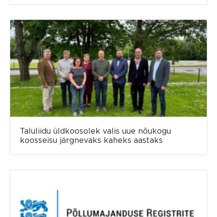
Taluliidu üldkoosolek valis uue nõukogu
koosseisu järgnevaks kaheks aastaks