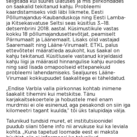
selgitada kui suures ulatuses ja mis piirkondades
on šaakalid tekitanud kahju. Probleemi
kaardistamiseks viidi läbi liikmete, Eesti
Põllumajandus-Kaubanduskoja ning Eesti Lamba-
ja Kitsekasvatuse Seltsi seas küsitlus 3.‒18.
detsembrini 2018. aastal. Küsimustikule vastas
kokku 18 põllumajandusettevõtjat, peamiselt
Pärnumaalt ja Läänemaalt. Lisaks olid vastajad
Saaremaalt ning Lääne-Virumaalt. ETKL palus
ettevõtetel määratleda asukoht, kus šaakal on
kahju tekitanud. Küsitlusele vastanud kirjeldasid
kahju liigi ja määrasid hinnangulise kahju eurodes
ning said lisada omapoolseid ettepanekuid
probleemi lahendamiseks. Sealjuures Lääne-
Virumaal kokkupuudet šaakalitega ei täheldatud.
„Endise Varbla valla piirkonnas kohtab inimene
šaakalit tihemini kui metskitse. Tänu
karjakaitsekoertele ja hobustele meil enam
murdmisi ei ole esinenud, aga pesakondi on siin iga
kilomeetri tagant kuulda,” tõi üks talupidaja välja.
Talunikud tundsid muret, et institutsioonidel
puudub siiani tõene info nii arvukuse kui ka leviala
kohta. „Kuna tapetud loomade eest ei maksta