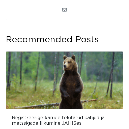
admin
Recommended Posts
Registreerige karude tekitatud kahjud ja
metssigade liikumine JAHISes