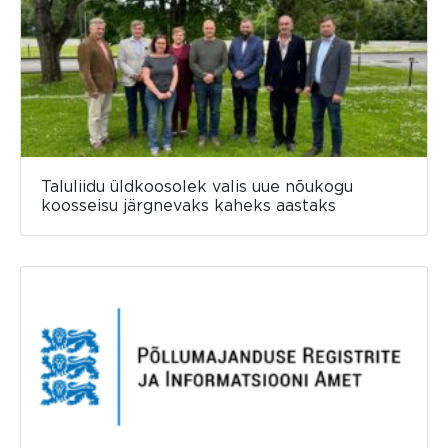
Taluliidu üldkoosolek valis uue nõukogu
koosseisu järgnevaks kaheks aastaks