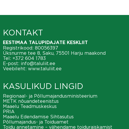
KONTAKT
EESTIMAA TALUPIDAJATE KESKLIIT
Registrikood: 80056397
Üksnurme tee 8, Saku, 75501 Harju maakond
Tel:
+372 604 1783
E-post:
info@taluliit.ee
Veebileht:
www.taluliit.ee
KASULIKUD LINGID
Regionaal- ja Põllumajandusministeerium
METK nõuandeteenistus
Maaelu Teadmuskeskus
PRIA
Maaelu Edendamise Sihtasutus
Põllumajandus- ja Toiduamet
Toidu annetamine – vähendame toiduraiskamist