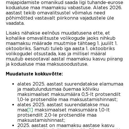
majapidamiste omanikud saada ligi tuhande-eurose
kodualuse maa maamaksu vabastuse. Alates 2026.
aastast tekib omavalitsustel võimalus need
põhimõtted vastavalt piirkonna vajadustele üle
vaadata.
Lisaks nähakse eelnõus muudatusena ette, et
kohalike omavalitsuste volikogude jaoks nihkub
maamaksu määrade muutmise tähtaeg 1. juulilt 1.
oktoobriks. Samuti tuleb iga aasta 1. oktoobriks
volikogudel otsustada, kas ja millisel määral
muutub eesootaval aastal maamaksu kasvu piirang
ja kodualuse maa maksusoodustuse.
Muudatuste kokkuvõtte:
alates 2025. aastast suurendatakse elamumaa
ja maatulundusmaa õuemaa kõlviku
maksimaalset maksumäära 0,5-lt protsendilt
1,0-le protsendile maa maksustamishinnast;
alates 2025. aastast suurendatakse muu
maa
[1]
maksimaalset maksumäära 1,0-lt
protsendilt 2,0-le protsendile maa
maksustamishinnast;
2025. aastast on maamaksu aastase kasvu