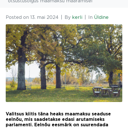
otsustusõigus maamaksu määramisel
Posted on
13. mai 2024
By
kerli
In
Üldine
Valitsus kiitis täna heaks maamaksu seaduse
eelnõu, mis saadetakse edasi arutamiseks
parlamenti. Eelnõu eesmärk on suurendada