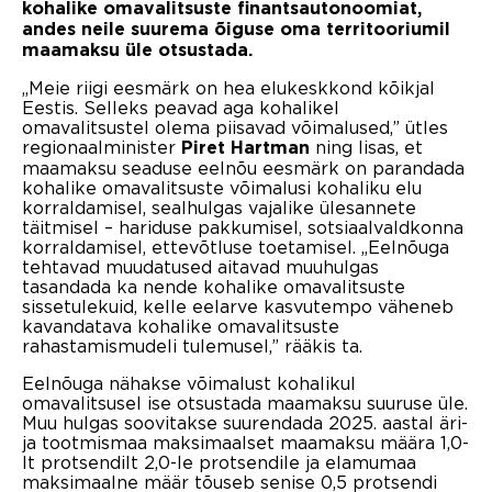
kohalike omavalitsuste finantsautonoomiat,
andes neile suurema õiguse oma territooriumil
maamaksu üle otsustada.
„Meie riigi eesmärk on hea elukeskkond kõikjal
Eestis. Selleks peavad aga kohalikel
omavalitsustel olema piisavad võimalused,” ütles
regionaalminister
ning lisas, et
Piret Hartman
maamaksu seaduse eelnõu eesmärk on parandada
kohalike omavalitsuste võimalusi kohaliku elu
korraldamisel, sealhulgas vajalike ülesannete
täitmisel – hariduse pakkumisel, sotsiaalvaldkonna
korraldamisel, ettevõtluse toetamisel. „Eelnõuga
tehtavad muudatused aitavad muuhulgas
tasandada ka nende kohalike omavalitsuste
sissetulekuid, kelle eelarve kasvutempo väheneb
kavandatava kohalike omavalitsuste
rahastamismudeli tulemusel,” rääkis ta.
Eelnõuga nähakse võimalust kohalikul
omavalitsusel ise otsustada maamaksu suuruse üle.
Muu hulgas soovitakse suurendada 2025. aastal äri-
ja tootmismaa maksimaalset maamaksu määra 1,0-
lt protsendilt 2,0-le protsendile ja elamumaa
maksimaalne määr tõuseb senise 0,5 protsendi