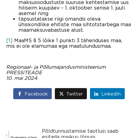
maksusoodustuste suuruse kehtestamise uus
hiliseim kuupäev – 1. oktoober senise 1. juuli
asemel ning
täpsustatakse riigi omandis oleva
ühiskondlike ehitiste maa sihtotstarbega maa
maamaksuvabastuse alust.
[1]
MaaMS § 5 lõike 1 punkti 3 tähenduses maa,
mis ei ole elamumaa ega maatulundusmaa.
Regionaal- ja Põllumajandusministeerium
PRESSITEADE
10. mai 2024
Facebook
Twitter
LinkedIn
Põldtunnustamise taotlusi saab
esitada maikuu lõpuni