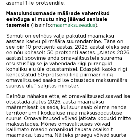
asemel 1-le protsendile.
Maatulundusmaade määrade vahemikud
eelnõuga ei muutu ning jäävad senisele
(lisainfo:
maamaksuseadus
).
tasemele
Samuti on eelnõus välja pakutud maamaksu
aastase kasvu piirmäära suurendamine. Täna on
see piir 10 protsenti aastas, 2025. aastal oleks see
eelnõu kohaselt 50 protsenti aastas. „Alates 2026.
aastast soovime anda omavalitsustele suurema
otsustusõiguse ja vähendada riigi piiranguid
kohaliku elu üle otsustamisel. Edaspidi kaoks riigi
kehtestatud 50-protsendiline piirmäär ning
omavalitsused saaksid ise otsustada maksumäära
suuruse üle,“ selgitas minister.
Eelnõus nähakse ette, et omavalitsused saavad ise
otsustada alates 2026. aasta maamaksu
määramisest ka seda, kui suur saab oleme nende
territooriumil kodualuse maa maksusoodustuse
suurus. Omavalitsused võivad jätkata kodusid mitte
maksustades. Mõnes omavalitsuses võivad
kallimate maade omanikud hakata osaliselt
maamaksu tasuma. Näiteks praegu võivad suurte