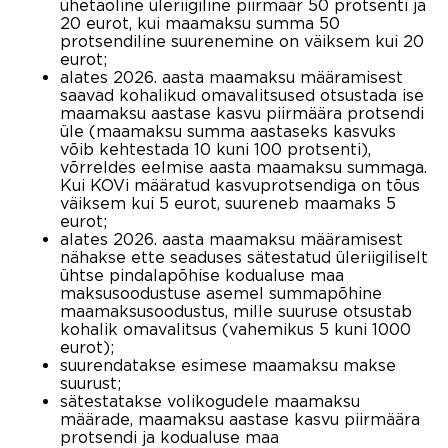
ühetaoline üleriigiline piirmäär 50 protsenti ja
20 eurot, kui maamaksu summa 50
protsendiline suurenemine on väiksem kui 20
eurot;
alates 2026. aasta maamaksu määramisest
saavad kohalikud omavalitsused otsustada ise
maamaksu aastase kasvu piirmäära protsendi
üle (maamaksu summa aastaseks kasvuks
võib kehtestada 10 kuni 100 protsenti),
võrreldes eelmise aasta maamaksu summaga.
Kui KOVi määratud kasvuprotsendiga on tõus
väiksem kui 5 eurot, suureneb maamaks 5
eurot;
alates 2026. aasta maamaksu määramisest
nähakse ette seaduses sätestatud üleriigiliselt
ühtse pindalapõhise kodualuse maa
maksusoodustuse asemel summapõhine
maamaksusoodustus, mille suuruse otsustab
kohalik omavalitsus (vahemikus 5 kuni 1000
eurot);
suurendatakse esimese maamaksu makse
suurust;
sätestatakse volikogudele maamaksu
määrade, maamaksu aastase kasvu piirmäära
protsendi ja kodualuse maa