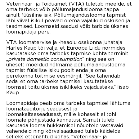
Veterinaar- ja Toiduamet (VTA) tuletab meelde, et
oma tarbeks võib põllumajanduslooma tappa
ainult füüsiline isik. Põllumajanduslooma tapmist
läbi viival isikul peavad olema vajalikud oskused ja
teadmised. Loomseid saadusi võib tarbida üksnes
loomapidaja pere.
VTA loomatervise ja -heaolu osakonna juhataja
Harles Kaup tõi välja, et Euroopa Liidu normides
kasutatakse oma tarbeks tapmise kohta terminit
„
private domestic consumption
“ ning see on
üheselt mõeldud hõlmama põllumajanduslooma
tapmist füüsilise isiku poolt enda ja oma
perekonna toitmise eesmärgil. “See tähendab
seda, et oma tarbeks tapmisel kasutatakse
loomset toitu üksnes isiklikeks vajadusteks,” lisab
Kaup.
Loomapidaja peab oma tarbeks tapmisel lähtuma
loomatauditõrje seadusest ja
loomakaitseseadusest, mille kohaselt ei tohi
loomale põhjustada kannatusi. Samuti tuleb
kasutada looma hukkamisel nõuetele vastavaid
vahendeid ning kõrvalsaadused tuleb käidelda
selleks ettenähtud kohas. “Veterinaar- ja