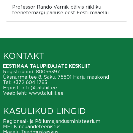
Professor Rando Värnik pälvis riikliku
teenetemärgi panuse eest Eesti maaellu
KONTAKT
EESTIMAA TALUPIDAJATE KESKLIIT
Registrikood: 80056397
Üksnurme tee 8, Saku, 75501 Harju maakond
Tel:
+372 604 1783
E-post:
info@taluliit.ee
Veebileht:
www.taluliit.ee
KASULIKUD LINGID
Regionaal- ja Põllumajandusministeerium
METK nõuandeteenistus
Maaelu Teadmuskeskus