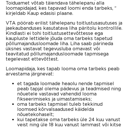
Toiduamet võtab täiendava tähelepanu alla
loomapidajad, kes tapavad loomi enda tarbeks, “
kirjeldab Kaup edasisi plaane.
VTA pöörab erilist tähelepanu toitlustusasutuses ja
jaekaubanduses kasutatava liha päritolu kontrollile.
Kindlasti ei tohi toitlustusettevõttesse ega
kaupluste lettidele jõuda oma tarbeks tapetud
põllumajandusloomade liha. Liha saab pärineda
üksnes vastavat tegevusluba omavast või
teavitatud põllumajandusloomade tapmisega
tegelevast ettevõttest.
Loomapidaja, kes tapab looma oma tarbeks peab
arvestama järgnevat:
et tagada loomade heaolu nende tapmisel
peab tapjal olema pädevus ja teadmised ning
nõuetele vastavad vahendid looma
fikseerimiseks ja uimastamiseks;
oma tarbeks tapmisel tuleb tekkinud
loomsed kõrvalsaadused käidelda
nõuetekohaselt;
kui tapetakse oma tarbeks üle 24 kuu vanust
veist ning üle 18 kuu vanust lammast või kitse