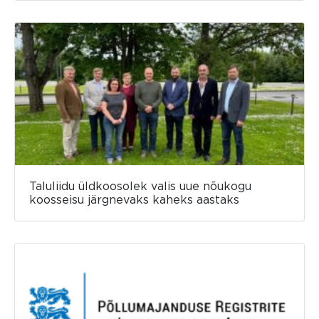
Taluliidu üldkoosolek valis uue nõukogu
koosseisu järgnevaks kaheks aastaks