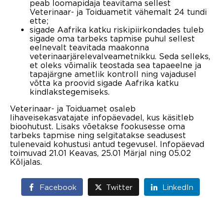
peab loomapidaja teavitama sellest
Veterinaar- ja Toiduametit vähemalt 24 tundi
ette;
sigade Aafrika katku riskipiirkondades tuleb
sigade oma tarbeks tapmise puhul sellest
eelnevalt teavitada maakonna
veterinaarjärelevalveametnikku. Seda selleks,
et oleks võimalik teostada sea tapaeelne ja
tapajärgne ametlik kontroll ning vajadusel
võtta ka proovid sigade Aafrika katku
kindlakstegemiseks.
Veterinaar- ja Toiduamet osaleb
lihaveisekasvatajate infopäevadel, kus käsitleb
bioohutust. Lisaks võetakse fookusesse oma
tarbeks tapmise ning selgitatakse seadusest
tulenevaid kohustusi antud tegevusel. Infopäevad
toimuvad 21.01 Keavas, 25.01 Märjal ning 05.02
Kõljalas.
Facebook
Twitter
LinkedIn