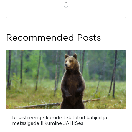
admin
Recommended Posts
Registreerige karude tekitatud kahjud ja
metssigade liikumine JAHISes