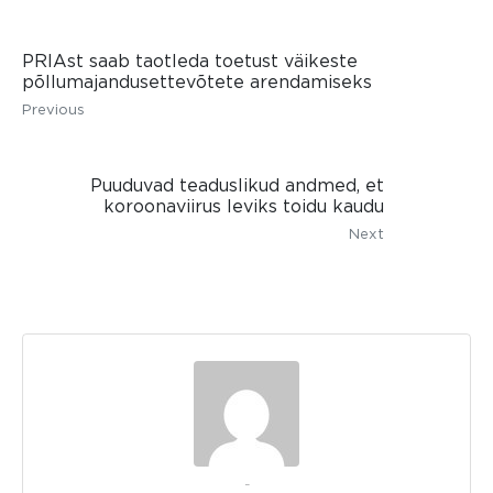
PRIAst saab taotleda toetust väikeste
põllumajandusettevõtete arendamiseks
Previous
Puuduvad teaduslikud andmed, et
koroonaviirus leviks toidu kaudu
Next
kerli