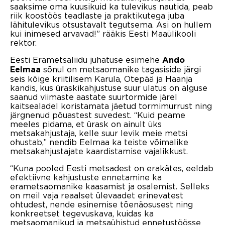
saaksime oma kuusikuid ka tulevikus nautida, peab
riik koostöös teadlaste ja praktikutega juba
lähitulevikus otsustavalt tegutsema. Asi on hullem
kui inimesed arvavad!” rääkis Eesti Maaülikooli
rektor.
Eesti Erametsaliidu juhatuse esimehe
Ando
sõnul on metsaomanike tagasiside järgi
Eelmaa
seis kõige kriitilisem Karula, Otepää ja Haanja
kandis, kus üraskikahjustuse suur ulatus on alguse
saanud viimaste aastate suurtormide järel
kaitsealadel koristamata jäetud tormimurrust ning
järgnenud põuastest suvedest. “Kuid peame
meeles pidama, et ürask on ainult üks
metsakahjustaja, kelle suur levik meie metsi
ohustab,” nendib Eelmaa ka teiste võimalike
metsakahjustajate kaardistamise vajalikkust.
“Kuna pooled Eesti metsadest on erakätes, eeldab
efektiivne kahjustuste ennetamine ka
erametsaomanike kaasamist ja osalemist. Selleks
on meil vaja reaalset ülevaadet erinevatest
ohtudest, nende esinemise tõenäosusest ning
konkreetset tegevuskava, kuidas ka
metsaomanikud ja metsaühistud ennetustöösse