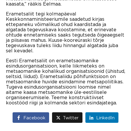
kaasata,” rääkis Eelmaa.
Erametsaliit tegi kolmapäeval
Keskkonnaministeeriumile saadetud kirjas
ettepaneku võimalikud ohud kaardistada ja
algatada tegevuskava koostamine, et erinevate
ohtude ennetamiseks saaks tegutseda õigeaegselt
ja piisavas mahus. Kuuse-kooreüraski tõrje
tegevuskava tuleks liidu hinnangul algatada juba
sel kevadel.
Eesti Erametsaliit on erametsaomanike
esindusorganisatsioon, kelle liikmeteks on
metsaomanike kohalikud organisatsioonid (ühistud,
seltsid, liidud). Erametsaliidu põhifunktsioon on
metsaomanike huvide esindamine metsapoliitikas.
Tugeva esindusorganisatsiooni loomise nimel
aitame kaasa metsaomanike üle-eestilisele
organiseerumisele. Teeme konstruktiivset
koostööd riigi ja kolmanda sektori esindajatega.
Facebook
Twitter
LinkedIn