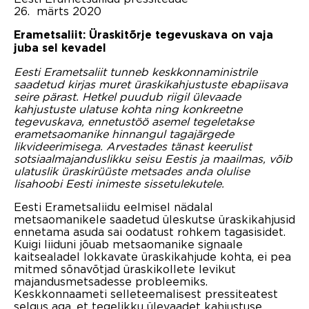
26. märts 2020
Erametsaliit: Üraskitõrje tegevuskava on vaja
juba sel kevadel
Eesti Erametsaliit tunneb keskkonnaministrile
saadetud kirjas muret üraskikahjustuste ebapiisava
seire pärast. Hetkel puudub riigil ülevaade
kahjustuste ulatuse kohta ning konkreetne
tegevuskava, ennetustöö asemel tegeletakse
erametsaomanike hinnangul tagajärgede
likvideerimisega. Arvestades tänast keerulist
sotsiaalmajanduslikku seisu Eestis ja maailmas, võib
ulatuslik üraskirüüste metsades anda olulise
lisahoobi Eesti inimeste sissetulekutele.
Eesti Erametsaliidu eelmisel nädalal
metsaomanikele saadetud üleskutse üraskikahjusid
ennetama asuda sai oodatust rohkem tagasisidet.
Kuigi liiduni jõuab metsaomanike signaale
kaitsealadel lokkavate üraskikahjude kohta, ei pea
mitmed sõnavõtjad üraskikollete levikut
majandusmetsadesse probleemiks.
Keskkonnaameti selleteemalisest pressiteatest
selgus aga, et tegelikku ülevaadet kahjustuse