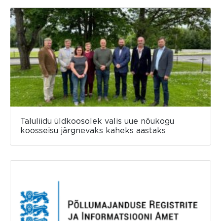
Taluliidu üldkoosolek valis uue nõukogu
koosseisu järgnevaks kaheks aastaks