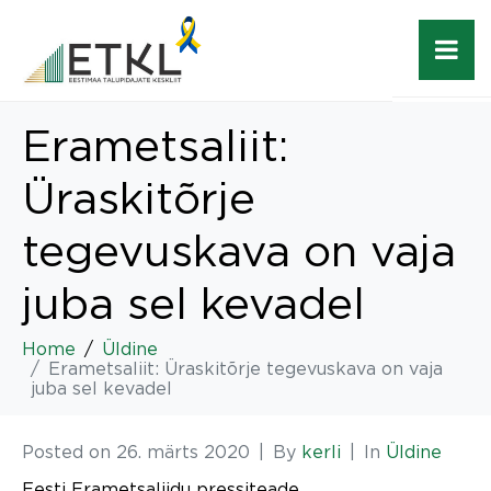
Erametsaliit:
Üraskitõrje
tegevuskava on vaja
juba sel kevadel
Home
Üldine
Erametsaliit: Üraskitõrje tegevuskava on vaja
juba sel kevadel
Posted on
26. märts 2020
By
kerli
In
Üldine
Eesti Erametsaliidu pressiteade