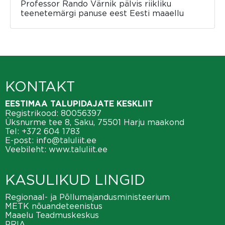
Professor Rando Värnik pälvis riikliku
teenetemärgi panuse eest Eesti maaellu
KONTAKT
EESTIMAA TALUPIDAJATE KESKLIIT
Registrikood: 80056397
Üksnurme tee 8, Saku, 75501 Harju maakond
Tel:
+372 604 1783
E-post:
info@taluliit.ee
Veebileht:
www.taluliit.ee
KASULIKUD LINGID
Regionaal- ja Põllumajandusministeerium
METK nõuandeteenistus
Maaelu Teadmuskeskus
PRIA