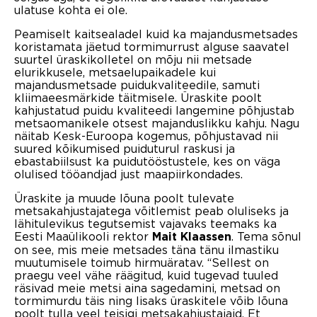
ulatuse kohta ei ole.
Peamiselt kaitsealadel kuid ka majandusmetsades
koristamata jäetud tormimurrust alguse saavatel
suurtel üraskikolletel on mõju nii metsade
elurikkusele, metsaelupaikadele kui
majandusmetsade puidukvaliteedile, samuti
kliimaeesmärkide täitmisele. Üraskite poolt
kahjustatud puidu kvaliteedi langemine põhjustab
metsaomanikele otsest majanduslikku kahju. Nagu
näitab Kesk-Euroopa kogemus, põhjustavad nii
suured kõikumised puiduturul raskusi ja
ebastabiilsust ka puidutööstustele, kes on väga
olulised tööandjad just maapiirkondades.
Üraskite ja muude lõuna poolt tulevate
metsakahjustajatega võitlemist peab oluliseks ja
lähitulevikus tegutsemist vajavaks teemaks ka
Eesti Maaülikooli rektor
. Tema sõnul
Mait Klaassen
on see, mis meie metsades täna tänu ilmastiku
muutumisele toimub hirmuäratav. “Sellest on
praegu veel vähe räägitud, kuid tugevad tuuled
räsivad meie metsi aina sagedamini, metsad on
tormimurdu täis ning lisaks üraskitele võib lõuna
poolt tulla veel teisigi metsakahjustajaid. Et