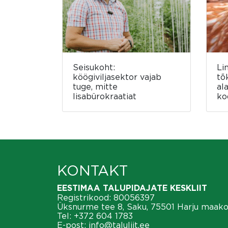
Seisukoht:
Li
köögiviljasektor vajab
tõ
tuge, mitte
al
lisabürokraatiat
ko
KONTAKT
EESTIMAA TALUPIDAJATE KESKLIIT
Registrikood: 80056397
Üksnurme tee 8, Saku, 75501 Harju maak
Tel:
+372 604 1783
E-post:
info@taluliit.ee