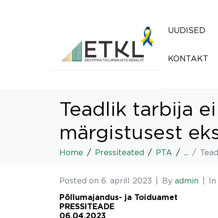
UUDISED
KONTAKT
Teadlik tarbija 
märgistusest ek
Home
Pressiteated
PTA
...
Tead
Posted on
6. aprill 2023
By
admin
I
Põllumajandus- ja Toiduamet
PRESSITEADE
06.04.2023