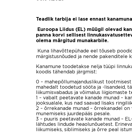
Teadlik tarbija ei lase ennast kanamun
Euroopa Liidus (EL) müügil olevad ka
panna korvi sellisest linnukasvatuset
olema märgitud munakarbile.
Kuna lihavõttepühade eel tõuseb poodi
märgistusnõuded ja nende pakenditele k
Kanamune toodetakse nelja tüüpi linnuka
koodis tähendab järgmist:
0 – mahepõllumajanduslikust tootmises
mahedalt toodetud sööta ja -lisandeid, 
liikumisvabadus ja võimalus liigiomaste
1 – vabalt peetavate kanade munad – kan
jooksualale, kus nad saavad lisaks ringil
2 – õrrekanade munad – õrrekanadel on võim
munemiseks juurdepääs pesale.
3 – puuris peetavate kanade munad – EL-
lähtudes lindude heaolunõuetest. Erineval
liikumiseks, siblimiseks ja õrre peal istu