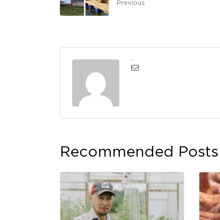
Previous
admin
Recommended Posts