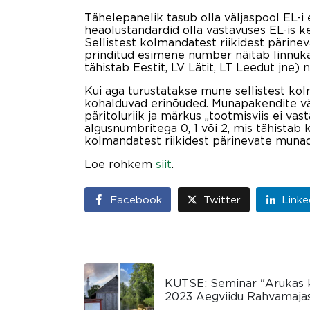
Tähelepanelik tasub olla väljaspool EL-
heaolustandardid olla vastavuses EL-is 
Sellistest kolmandatest riikidest pärin
prinditud esimene number näitab linnukas
tähistab Eestit, LV Lätit, LT Leedut jne)
Kui aga turustatakse mune sellistest ko
kohalduvad erinõuded. Munapakendite väli
päritoluriik ja märkus „tootmisviis ei va
algusnumbritega 0, 1 või 2, mis tähistab
kolmandatest riikidest pärinevate munad
Loe rohkem
siit
.
Facebook
Twitter
Linke
KUTSE: Seminar "Arukas kü
2023 Aegviidu Rahvamaja