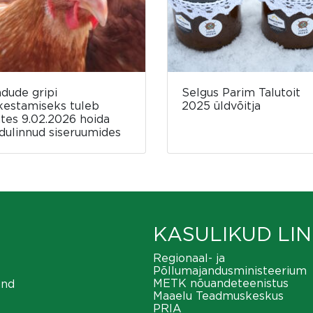
ndude gripi
Selgus Parim Talutoit
kestamiseks tuleb
2025 üldvõitja
ates 9.02.2026 hoida
dulinnud siseruumides
KASULIKUD LIN
Regionaal- ja
Põllumajandusministeerium
METK nõuandeteenistus
ond
Maaelu Teadmuskeskus
PRIA