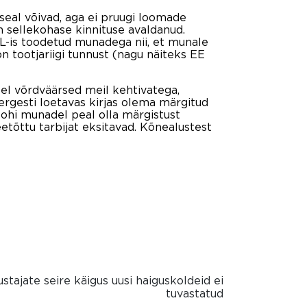
seal võivad, aga ei pruugi loomade
 sellekohase kinnituse avaldanud.
L-is toodetud munadega nii, et munale
 tootjariigi tunnust (nagu näiteks EE
eel võrdväärsed meil kehtivatega,
ergesti loetavas kirjas olema märgitud
 tohi munadel peal olla märgistust
etõttu tarbijat eksitavad. Kõnealustest
ustajate seire käigus uusi haiguskoldeid ei
tuvastatud