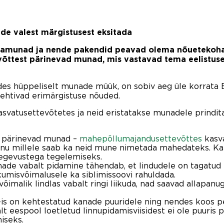
ade valest märgistusest eksitada
namunad ja nende pakendid peavad olema nõuetekohase
tevõttest pärinevad munad, mis vastavad tema eelistu
des hüppeliselt munade müük, on sobiv aeg üle korrat
ehtivad erimärgistuse nõuded.
svatusettevõtetes ja neid eristatakse munadele prindi
t pärinevad munad –
mahepõllumajandusettevõttes
kasva
tänu millele saab ka neid mune nimetada mahedateks. Ka
 tegevustega tegelemiseks.
ade vabalt pidamine tähendab, et lindudele on tagatud p
iikumisvõimalusele ka siblimissoovi rahuldada.
alik lindlas vabalt ringi liikuda, nad saavad allapanuga 
is on kehtestatud kanade puuridele ning nendes koos p
t eespool loetletud linnupidamisviisidest ei ole puuris 
miseks.