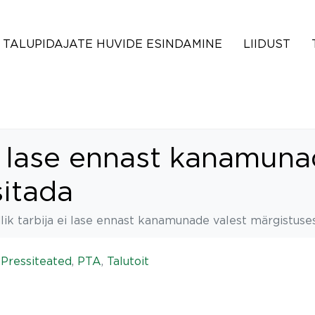
TALUPIDAJATE HUVIDE ESINDAMINE
LIIDUST
ei lase ennast kanamuna
sitada
lik tarbija ei lase ennast kanamunade valest märgistuse
n
Pressiteated
,
PTA
,
Talutoit