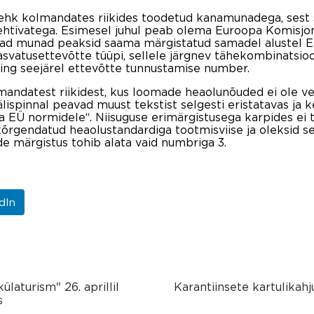
i ehk kolmandates riikides toodetud kanamunadega, sest 
kehtivatega. Esimesel juhul peab olema Euroopa Komisjon
evad munad peaksid saama märgistatud samadel alustel E
vatusettevõtte tüüpi, sellele järgnev tähekombinatsioon
 ning seejärel ettevõtte tunnustamise number.
lmandatest riikidest, kus loomade heaolunõuded ei ole v
spinnal peavad muust tekstist selgesti eristatavas ja k
sta EÜ normidele“. Niisuguse erimärgistusega karpides ei
 kõrgendatud heaolustandardiga tootmisviise ja oleksid se
e märgistus tohib alata vaid numbriga 3.
dIn
laturism" 26. aprillil
Karantiinsete kartulikahj
s