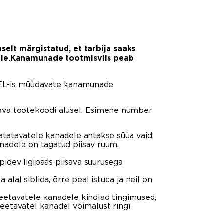
lt märgistatud, et tarbija saaks
sele.Kanamunade tootmisviis peab
a EL-is müüdavate kanamunade
tava tootekoodi alusel. Esimene number
tatavatele kanadele antakse süüa vaid
nadele on tagatud piisav ruum,
idev ligipääs piisava suurusega
alal siblida, õrre peal istuda ja neil on
eetavatele kanadele kindlad tingimused,
peetavatel kanadel võimalust ringi