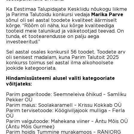
Ka Eestimaa Talupidajate Keskliidu nõukogu liikme
ja Parima Talutoidu konkursi vedaja
Marika Parve
sõnul oli sel aastal toodete kvaliteet äärmiselt
kõrge. “Rõõm oli näha, kui kõrge kvaliteediga
tooteid meie talunikud ja väiketootjad teevad. On
tunda, et tootearendusse on palju aega
investeeritud.”
Sel aastal osales konkursil 56 toodet. Toodete arv
oli senisest madalam, kuna Parim Talutoit 2025
konkurss toimus sel aastal ilma alkohoolsete
jookide kategooriata.
Hindamissüsteemi alusel valiti kategooriate
võitjateks:
Parim pagaritoode: Seemneleiva õhikud
–
Samliku
Pekker OÜ
Parim maius: Soolakaramell
–
Krissu Kokkab OÜ
Parim tervisetoode: Köögiviljajook mulliga
–
Ferla
OÜ
Parim valgutoode: Mahekana viiner
–
Äntu Mõis OÜ
(
Äntu Mõis Gurmee)
Parim hoidis Tummine murakamoos
–
RÄNIORG