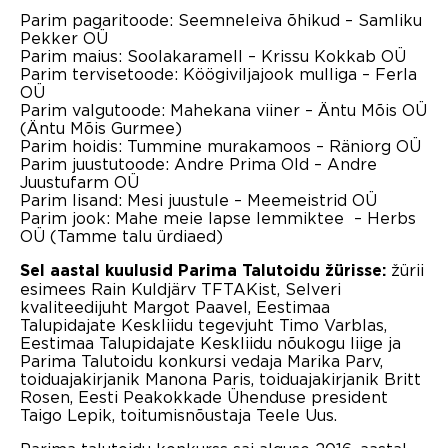
Parim pagaritoode: Seemneleiva õhikud
–
Samliku
Pekker OÜ
Parim maius: Soolakaramell
–
Krissu Kokkab OÜ
Parim tervisetoode: Köögiviljajook mulliga
–
Ferla
OÜ
Parim valgutoode: Mahekana viiner
–
Äntu Mõis OÜ
(
Äntu Mõis Gurmee)
Parim hoidis: Tummine murakamoos
–
Räniorg OÜ
Parim juustutoode: Andre Prima Old
–
Andre
Juustufarm OÜ
Parim lisand: Mesi juustule
–
Meemeistrid OÜ
Parim jook: Mahe meie lapse lemmiktee – Herbs
OÜ (Tamme talu ürdiaed)
žürii
Sel aastal kuulusid Parima Talutoidu žürisse:
esimees
Rain Kuldjärv TFTAKist,
Selveri
kvaliteedijuht Margot Paavel,
Eestimaa
Talupidajate Keskliidu tegevjuht Timo Varblas,
Eestimaa Talupidajate Keskliidu nõukogu liige ja
Parima Talutoidu konkursi vedaja Marika Parv,
toiduajakirjanik Manona Paris, toiduajakirjanik Britt
Rosen, Eesti Peakokkade Ühenduse president
Taigo Lepik, toitumisnõustaja Teele Uus.