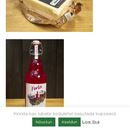
Kinnita kas lubate kodulehel kasutada küpsiseid.
Nõustun
Keeldun
Loe lisa