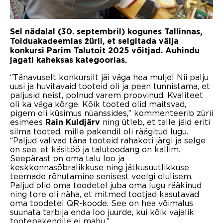
Sel nädalal (30. septembril) kogunes Tallinnas,
Toiduakadeemias žürii, et selgitada välja
konkursi Parim Talutoit 2025 võitjad. Auhindu
jagati kaheksas kategoorias.
“Tänavuselt konkursilt jäi väga hea mulje! Nii palju
uusi ja huvitavaid tooteid oli ja pean tunnistama, et
paljusid neist, polnud varem proovinud. Kvaliteet
oli ka väga kõrge. Kõik tooted olid maitsvad,
pigem oli küsimus nüanssides,” kommenteerib zürii
esimees
ning ütleb, et talle jäid eriti
Rain Kuldjärv
silma tooted, mille pakendil oli räägitud lugu.
“Paljud valivad täna tooteid rahakoti järgi ja selge
on see, et käsitöö ja talutoodang on kallim.
Seepärast on oma talu loo ja
keskkonnasõbralikkuse ning jätkusuutlikkuse
teemade rõhutamine senisest veelgi olulisem.
Paljud olid oma toodetel juba oma lugu rääkinud
ning tore oli näha, et mitmed tootjad kasutavad
oma toodetel QR-koode. See on hea võimalus
suunata tarbija enda loo juurde, kui kõik vajalik
tootepakendile ei mahu.”