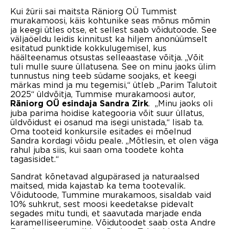
Kui žürii sai maitsta Räniorg OÜ Tummist
murakamoosi, käis kohtunike seas mõnus mõmin
ja keegi ütles otse, et sellest saab võidutoode. See
väljaöeldu leidis kinnitust ka hiljem anonüümselt
esitatud punktide kokkulugemisel, kus
häälteenamus otsustas selleaastase võitja.
„Võit
tuli mulle suure üllatusena. See on minu jaoks ülim
tunnustus ning teeb südame soojaks, et keegi
märkas mind ja mu tegemisi,“ ütleb „Parim Talutoit
2025“ üldvõitja, Tummise murakamoosi autor,
. „Minu jaoks oli
Räniorg OÜ esindaja
Sandra Zirk
juba parima hoidise kategooria võit suur üllatus,
üldvõidust ei osanud ma isegi unistada,“ lisab ta.
Oma tooteid konkursile esitades ei mõelnud
Sandra kordagi võidu peale. „Mõtlesin, et olen väga
rahul juba siis, kui saan oma toodete kohta
tagasisidet.“
Sandrat kõnetavad algupärased ja naturaalsed
maitsed, mida kajastab ka tema tootevalik.
Võidutoode, Tummine murakamoos, sisaldab vaid
10% suhkrut, sest moosi keedetakse pidevalt
segades mitu tundi, et saavutada marjade enda
karamelliseerumine. Võidutoodet saab osta Andre