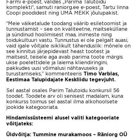
Farmi e-poest, valides „Parima Talutoidu
komplekti“, samuti raniorg.ee e-poest, Tartu linna
Coopi poodidest ning UMA MEKK jõulupakist.
“Meie väiketalude toodang väärib esiletoomist ja
tunnustamist – see on kvaliteetne, maitseküllane
ja sündinud hoolimisest maa, inimeste ning
toidukultuuri vastu. Tunnustus ei ole pelgalt auasi,
vaid igale võitjale isiklikult tähenduslik: mõnele on
see kinnitus järjepidevast heast tootest ja
maitsest, teisele aga avab parima toote märgis
ukse poelettidele ja laiema kliendiringini,
pakkudes uusi võimalusi nähtavuseks ja
turustamiseks,” kommenteeris
Timo Varblas,
Eestimaa Talupidajate Keskliidu tegevjuht.
Sel aastal osales Parim Talutoidu konkursil 56
toodet. Toodete arv oli senisest madalam, kuna
konkurss toimus sel aastal ilma alkohoolsete
jookide kategooriata.
Hindamissüsteemi alusel valiti kategooriate
võitjateks:
Üldvõitja: Tummine murakamoos
–
Räniorg OÜ