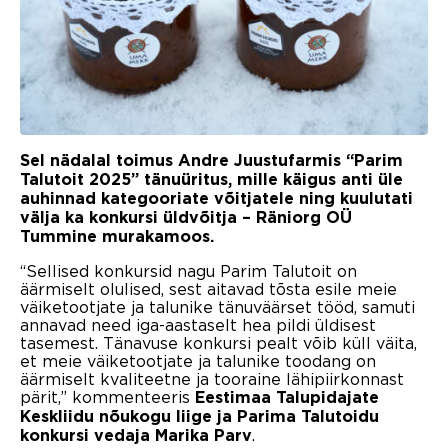
Sel nädalal toimus Andre Juustufarmis “Parim
Talutoit 2025” tänuüritus, mille käigus anti üle
auhinnad kategooriate võitjatele ning kuulutati
välja ka konkursi üldvõitja
–
Räniorg OÜ
T
ummine murakamoos
.
“Sellised konkursid nagu Parim Talutoit on
äärmiselt olulised, sest aitavad tõsta esile meie
väiketootjate ja talunike tänuväärset tööd, samuti
annavad need iga-aastaselt hea pildi üldisest
tasemest. Tänavuse konkursi pealt võib küll väita,
et meie väiketootjate ja talunike toodang on
äärmiselt kvaliteetne ja tooraine lähipiirkonnast
pärit,” kommenteeris
Eestimaa Talupidajate
Keskliidu nõukogu liige ja Parima Talutoidu
.
konkursi vedaja Marika Parv