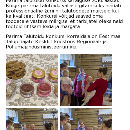
Parima talutoidu konkurss sai alguse 2016. aastal.
Kõige parema talutoidu väljaselgitamiseks hindab
professionaalne žürii nii talutoodete maitseid kui
ka kvaliteeti. Konkursi võitjad saavad oma
toodetele vastava märgise, et tarbijatel oleks neid
tooteid lihtsam leida ja märgata.
Parima Talutoidu konkursi korraldaja on Eestimaa
Talupidajate Keskliit koostöös Regionaal- ja
Põllumajandusministeeriumiga.