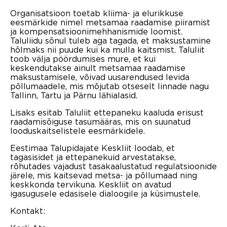
Organisatsioon toetab kliima- ja elurikkuse
eesmärkide nimel metsamaa raadamise piiramist
ja kompensatsioonimehhanismide loomist.
Taluliidu sõnul tuleb aga tagada, et maksustamine
hõlmaks nii puude kui ka mulla kaitsmist. Taluliit
toob välja pöördumises mure, et kui
keskendutakse ainult metsamaa raadamise
maksustamisele, võivad uusarendused levida
põllumaadele, mis mõjutab otseselt linnade nagu
Tallinn, Tartu ja Pärnu lähialasid.
Lisaks esitab Taluliit ettepaneku kaaluda erisust
raadamisõiguse tasumääras, mis on suunatud
looduskaitselistele eesmärkidele.
Eestimaa Talupidajate Keskliit loodab, et
tagasisidet ja ettepanekuid arvestatakse,
rõhutades vajadust tasakaalustatud regulatsioonide
järele, mis kaitsevad metsa- ja põllumaad ning
keskkonda tervikuna. Keskliit on avatud
igasugusele edasisele dialoogile ja küsimustele.
Kontakt: