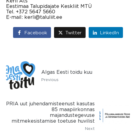
Kerli Ats
Eestimaa Talupidajate Keskliit MTÜ
Tel. +372 5647 5660
E-mail: kerli@taluliit.ee
Facebook
Twitter
LinkedIn
Algas Eesti toidu kuu
Previous
PRIA uut juhendamisteenust kasutas
85 maapiirkonnas
majandustegevuse
mitmekesistamise toetuse huvilist
Next