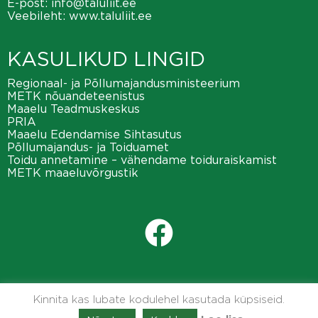
E-post:
info@taluliit.ee
Veebileht:
www.taluliit.ee
KASULIKUD LINGID
Regionaal- ja Põllumajandusministeerium
METK nõuandeteenistus
Maaelu Teadmuskeskus
PRIA
Maaelu Edendamise Sihtasutus
Põllumajandus- ja Toiduamet
Toidu annetamine – vähendame toiduraiskamist
METK maaeluvõrgustik
Kinnita kas lubate kodulehel kasutada küpsiseid.