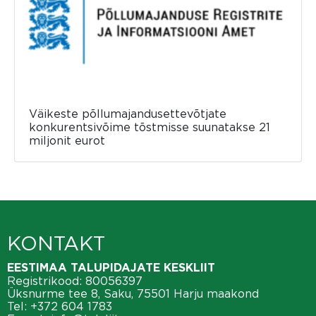
Väikeste põllumajandusettevõtjate
konkurentsivõime tõstmisse suunatakse 21
miljonit eurot
KONTAKT
EESTIMAA TALUPIDAJATE KESKLIIT
Registrikood: 80056397
Üksnurme tee 8, Saku, 75501 Harju maakond
Tel:
+372 604 1783