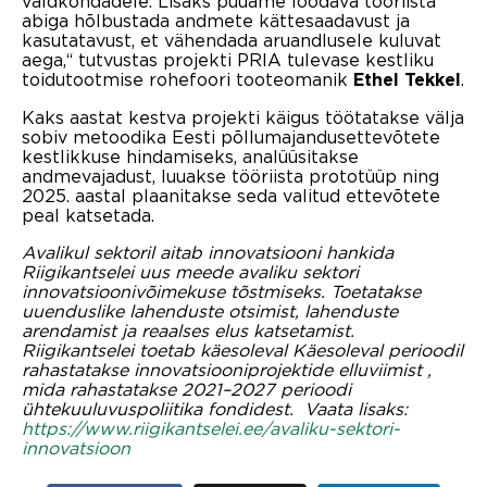
valdkondadele. Lisaks püüame loodava tööriista
abiga hõlbustada andmete kättesaadavust ja
kasutatavust, et vähendada aruandlusele kuluvat
aega,“ tutvustas projekti PRIA tulevase kestliku
toidutootmise rohefoori tooteomanik
.
Ethel Tekkel
Kaks aastat kestva projekti käigus töötatakse välja
sobiv metoodika Eesti põllumajandusettevõtete
kestlikkuse hindamiseks, analüüsitakse
andmevajadust, luuakse tööriista prototüüp ning
2025. aastal plaanitakse seda valitud ettevõtete
peal katsetada.
Avalikul sektoril aitab innovatsiooni hankida
Riigikantselei uus meede avaliku sektori
innovatsioonivõimekuse tõstmiseks. Toetatakse
uuenduslike lahenduste otsimist, lahenduste
arendamist ja reaalses elus katsetamist.
Riigikantselei toetab käesoleval Käesoleval perioodil
rahastatakse innovatsiooniprojektide elluviimist ,
mida rahastatakse 2021–2027 perioodi
ühtekuuluvuspoliitika fondidest. Vaata lisaks:
https://www.riigikantselei.ee/avaliku-sektori-
innovatsioon