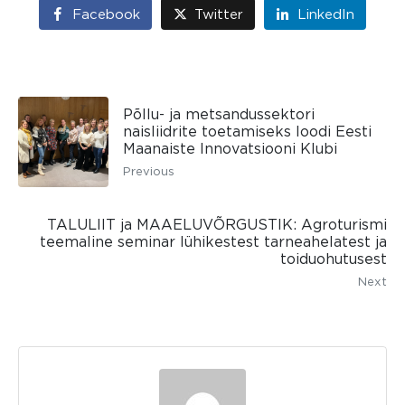
Facebook
Twitter
LinkedIn
Põllu- ja metsandussektori
naisliidrite toetamiseks loodi Eesti
Maanaiste Innovatsiooni Klubi
Previous
TALULIIT ja MAAELUVÕRGUSTIK: Agroturismi
teemaline seminar lühikestest tarneahelatest ja
toiduohutusest
Next