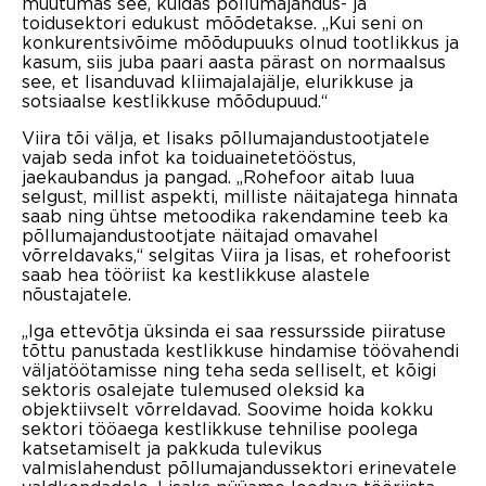
muutumas see, kuidas põllumajandus- ja
toidusektori edukust mõõdetakse. „Kui seni on
konkurentsivõime mõõdupuuks olnud tootlikkus ja
kasum, siis juba paari aasta pärast on normaalsus
see, et lisanduvad kliimajalajälje, elurikkuse ja
sotsiaalse kestlikkuse mõõdupuud.“
Viira tõi välja, et lisaks põllumajandustootjatele
vajab seda infot ka toiduainetetööstus,
jaekaubandus ja pangad. „Rohefoor aitab luua
selgust, millist aspekti, milliste näitajatega hinnata
saab ning ühtse metoodika rakendamine teeb ka
põllumajandustootjate näitajad omavahel
võrreldavaks,“ selgitas Viira ja lisas, et rohefoorist
saab hea tööriist ka kestlikkuse alastele
nõustajatele.
„Iga ettevõtja üksinda ei saa ressursside piiratuse
tõttu panustada kestlikkuse hindamise töövahendi
väljatöötamisse ning teha seda selliselt, et kõigi
sektoris osalejate tulemused oleksid ka
objektiivselt võrreldavad. Soovime hoida kokku
sektori tööaega kestlikkuse tehnilise poolega
katsetamiselt ja pakkuda tulevikus
valmislahendust põllumajandussektori erinevatele