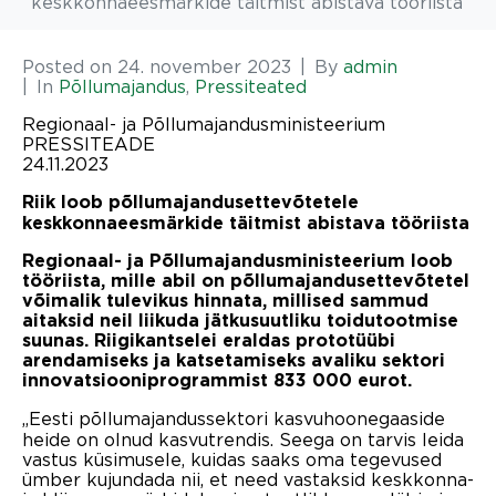
keskkonnaeesmärkide täitmist abistava tööriista
Posted on
24. november 2023
By
admin
In
Põllumajandus
,
Pressiteated
Regionaal- ja Põllumajandusministeerium
PRESSITEADE
24.11.2023
Riik loob põllumajandusettevõtetele
keskkonnaeesmärkide täitmist abistava tööriista
Regionaal- ja Põllumajandusministeerium loob
tööriista, mille abil on põllumajandusettevõtetel
võimalik tulevikus hinnata, millised sammud
aitaksid neil liikuda jätkusuutliku toidutootmise
suunas. Riigikantselei eraldas prototüübi
arendamiseks ja katsetamiseks avaliku sektori
innovatsiooniprogrammist 833 000 eurot.
„Eesti põllumajandussektori kasvuhoonegaaside
heide on olnud kasvutrendis. Seega on tarvis leida
vastus küsimusele, kuidas saaks oma tegevused
ümber kujundada nii, et need vastaksid keskkonna-