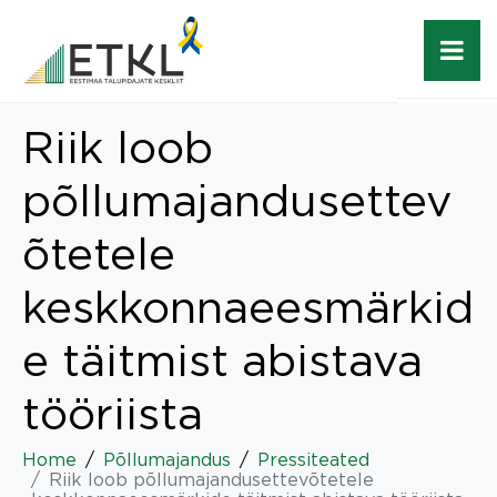
Riik loob
põllumajandusettev
õtetele
keskkonnaeesmärkid
e täitmist abistava
tööriista
Home
Põllumajandus
Pressiteated
Riik loob põllumajandusettevõtetele