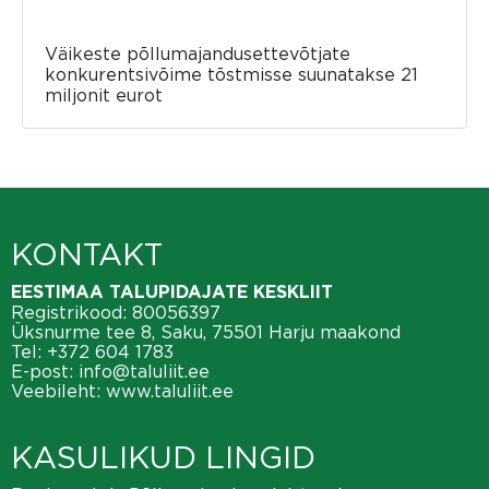
Väikeste põllumajandusettevõtjate
konkurentsivõime tõstmisse suunatakse 21
miljonit eurot
KONTAKT
EESTIMAA TALUPIDAJATE KESKLIIT
Registrikood: 80056397
Üksnurme tee 8, Saku, 75501 Harju maakond
Tel:
+372 604 1783
E-post:
info@taluliit.ee
Veebileht:
www.taluliit.ee
KASULIKUD LINGID