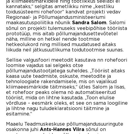
ja kliimaeesmärkidele ning tootlikkus seeläbi ei
kannataks,“ selgitas ametlikku nime „kestliku
toidusüsteemi rohefoor“ kandvat projekti vedav
Regionaal- ja Põllumajandusministeeriumi
maakasutuspoliitika nõunik
. Salomi
Sandra Salom
sõnul on projekti tulemuseks veebipõhise tööriista
prototüüp, mis aitab põllumajandusettevõtetel
näha, milline on hetkel nende tootmise
hetkeolukord ning millised muudatused aitaks
liikuda neil jätkusuutlikuma toidutootmise suunas.
Sellise valgusfoori meetodit kasutava nn rohefoori
loomise vajadus sai selgeks otse
põllumajandustootjatega suheldes. „Tööriist aitaks
kaasa uute teadmiste, oskuste, meetodite ja
tehnoloogiate rakendamisele, mis on vajalikud
kliimaeesmärkide täitmiseks,“ ütles Salom ja lisas,
et rohefoor peaks olema nö automatiseeritud
tööriist, mida on lihtne kasutada. „Toon elulise
võrdluse – eesmärk oleks, et see on sama loogiline
ja lihtne nagu tuludeklaratsiooni täitmine ja
esitamine.“
Maaelu Teadmuskeskuse põllumajandusuuringute
osakonna juhi
sõnul on
Ants-Hannes Viira