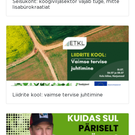
Seisukoht: köögiviljasektor vajab tuge, mitte
lisabürokraatiat
Liidrite kool: vaimse tervise juhtimine