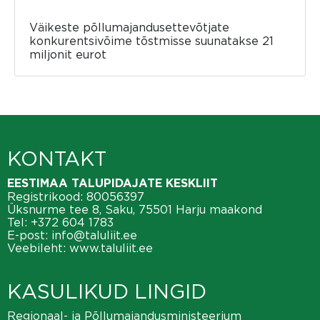
Väikeste põllumajandusettevõtjate
konkurentsivõime tõstmisse suunatakse 21
miljonit eurot
KONTAKT
EESTIMAA TALUPIDAJATE KESKLIIT
Registrikood: 80056397
Üksnurme tee 8, Saku, 75501 Harju maakond
Tel:
+372 604 1783
E-post:
info@taluliit.ee
Veebileht:
www.taluliit.ee
KASULIKUD LINGID
Regionaal- ja Põllumajandusministeerium