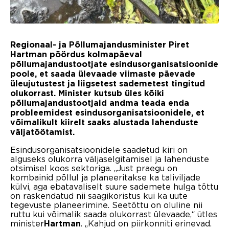
Regionaal- ja Põllumajandusminister Piret
Hartman pöördus kolmapäeval
põllumajandustootjate esindusorganisatsioonide
poole, et saada ülevaade viimaste päevade
üleujutustest ja liigsetest sademetest tingitud
olukorrast. Minister kutsub üles kõiki
põllumajandustootjaid andma teada enda
probleemidest esindusorganisatsioonidele, et
võimalikult kiirelt saaks alustada lahenduste
väljatöötamist.
Esindusorganisatsioonidele saadetud kiri on
alguseks olukorra väljaselgitamisel ja lahenduste
otsimisel koos sektoriga. „Just praegu on
kombainid põllul ja planeeritakse ka taliviljade
külvi, aga ebatavaliselt suure sademete hulga tõttu
on raskendatud nii saagikoristus kui ka uute
tegevuste planeerimine. Seetõttu on oluline nii
ruttu kui võimalik saada olukorrast ülevaade,“ ütles
minister
. „Kahjud on piirkonniti erinevad.
Hartman