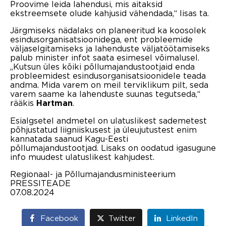
Proovime leida lahendusi, mis aitaksid
ekstreemsete olude kahjusid vähendada,“ lisas ta.
Järgmiseks nädalaks on planeeritud ka koosolek
esindusorganisatsioonidega, ent probleemide
väljaselgitamiseks ja lahenduste väljatöötamiseks
palub minister infot saata esimesel võimalusel.
„Kutsun üles kõiki põllumajandustootjaid enda
probleemidest esindusorganisatsioonidele teada
andma. Mida varem on meil terviklikum pilt, seda
varem saame ka lahenduste suunas tegutseda,“
rääkis
.
Hartman
Esialgsetel andmetel on ulatuslikest sademetest
põhjustatud liigniiskusest ja üleujutustest enim
kannatada saanud Kagu-Eesti
põllumajandustootjad. Lisaks on oodatud igasugune
info muudest ulatuslikest kahjudest.
Regionaal- ja Põllumajandusministeerium
PRESSITEADE
07.08.2024
Facebook
Twitter
LinkedIn