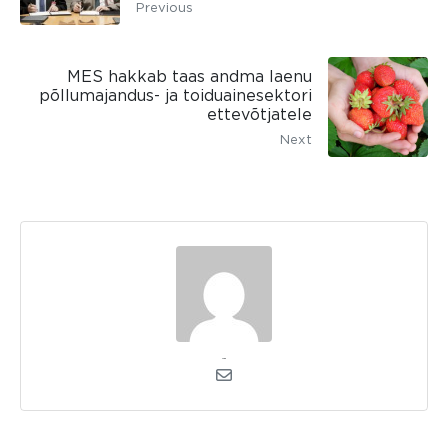
Previous
MES hakkab taas andma laenu
põllumajandus- ja toiduainesektori
ettevõtjatele
Next
admin