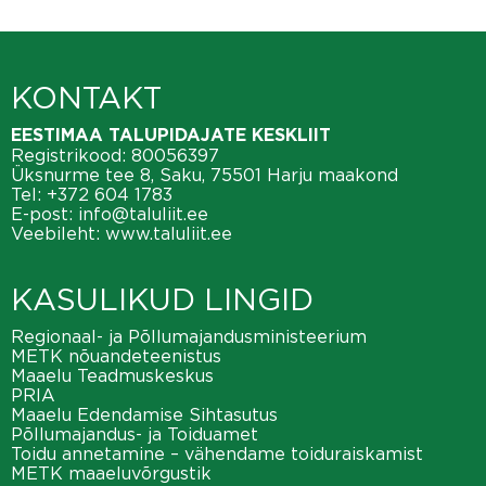
KONTAKT
EESTIMAA TALUPIDAJATE KESKLIIT
Registrikood: 80056397
Üksnurme tee 8, Saku, 75501 Harju maakond
Tel:
+372 604 1783
E-post:
info@taluliit.ee
Veebileht:
www.taluliit.ee
KASULIKUD LINGID
Regionaal- ja Põllumajandusministeerium
METK nõuandeteenistus
Maaelu Teadmuskeskus
PRIA
Maaelu Edendamise Sihtasutus
Põllumajandus- ja Toiduamet
Toidu annetamine – vähendame toiduraiskamist
METK maaeluvõrgustik