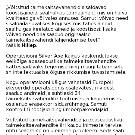
„Võltsitud taimekaitsevahendid sisaldavad
koostisaineid, sealhulgas toimeaineid, mis on halva
kvaliteediga või vales annuses. Samuti võivad need
sisaldada suvalises koguses mis tahes aineid,
sealhulgas keelatud aineid ja koostisosi; lisaks
võivad need olla saadud originaalse
taimekaitsevahendi lahjendamise teel,“
rääkis
.
Hillep
Operatsiooni Silver Axe käigus keskendutakse
eelkõige ebaseaduslike taimekaitsevahendite
kättesaadavaks tegemise ning müügi tabamisele,
sh intellektuaalse õiguse rikkumise tuvastamisele.
Kogu operatsiooni käigus vahetasid Europoli
eksperdid operatsioonis osalevatest riikidest
saadud andmeid ja suhtlesid 34
taimekaitsevahendite tootmises ja kauplemises
osalenud erasektori sidusrühmaga. Samuti
kontrolliti tootjaid ning ümberpakendajaid.
Võltsitud taimekaitsevahendite ja ebaseadusliku
taimekaitsevahendite äri kaudu inimeste tervise
ohtu seadmine on üleilmne probleem. Seda saab