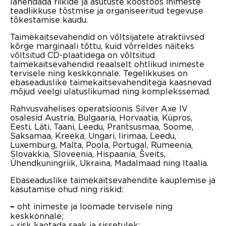
lahendada riikide ja asutuste koostöös inimeste
teadlikkuse tõstmise ja organiseeritud tegevuse
tõkestamise kaudu.
Taimekaitsevahendid on võltsijatele atraktiivsed
kõrge marginaali tõttu, kuid võrreldes näiteks
võltsitud CD-plaatidega on võltsitud
taimekaitsevahendid reaalselt ohtlikud inimeste
tervisele ning keskkonnale. Tegelikkuses on
ebaseaduslike taimekaitsevahenditega kaasnevad
mõjud veelgi ulatuslikumad ning komplekssemad.
Rahvusvahelises operatsioonis Silver Axe IV
osalesid Austria, Bulgaaria, Horvaatia, Küpros,
Eesti, Läti, Taani, Leedu, Prantsusmaa, Soome,
Saksamaa, Kreeka, Ungari, Iirimaa, Leedu,
Luxemburg, Malta, Poola, Portugal, Rumeenia,
Slovakkia, Sloveenia, Hispaania, Šveits,
Ühendkuningriik, Ukraina, Madalmaad ning Itaalia.
Ebaseaduslike taimekaitsevahendite kauplemise ja
kasutamise ohud ning riskid:
oht inimeste ja loomade tervisele ning
–
keskkonnale;
– risk kaotada saak ja sissetulek;