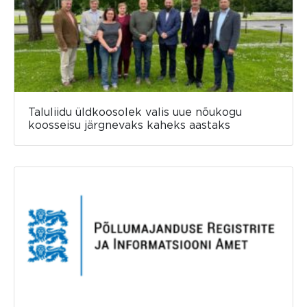
Taluliidu üldkoosolek valis uue nõukogu
koosseisu järgnevaks kaheks aastaks