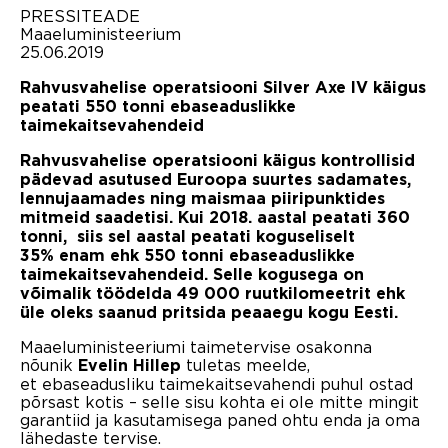
PRESSITEADE
Maaeluministeerium
25.06.2019
Rahvusvahelise operatsiooni Silver Axe IV käigus
peatati 550 tonni ebaseaduslikke
taimekaitsevahendeid
Rahvusvahelise operatsiooni käigus kontrollisid
pädevad asutused Euroopa suurtes sadamates,
lennujaamades ning maismaa piiripunktides
mitmeid saadetisi. Kui 2018. aastal peatati 360
tonni, siis sel aastal peatati koguseliselt
35% enam ehk 550 tonni ebaseaduslikke
taimekaitsevahendeid. Selle kogusega on
võimalik töödelda 49 000 ruutkilomeetrit ehk
üle oleks saanud pritsida peaaegu kogu Eesti.
Maaeluministeeriumi taimetervise osakonna
nõunik
tuletas meelde,
Evelin Hillep
et ebaseadusliku taimekaitsevahendi puhul ostad
põrsast kotis – selle sisu kohta ei ole mitte mingit
garantiid ja kasutamisega paned ohtu enda ja oma
lähedaste tervise.