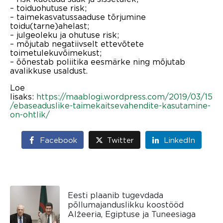
– toiduohutuse risk;
– taimekasvatussaaduse tõrjumine
toidu(tarne)ahelast;
– julgeoleku ja ohutuse risk;
– mõjutab negatiivselt ettevõtete
toimetulekuvõimekust;
– õõnestab poliitika eesmärke ning mõjutab
avalikkuse usaldust.
Loe
lisaks:
https://maablogi.wordpress.com/2019/03/15
/ebaseaduslike-taimekaitsevahendite-kasutamine-
on-ohtlik/
Facebook
Twitter
LinkedIn
Eesti plaanib tugevdada
põllumajanduslikku koostööd
Alžeeria, Egiptuse ja Tuneesiaga