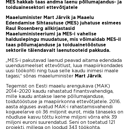
MES hakkab taas andma laenu põllumajandus- ja
toiduainesektori ettevõtjatele
Maaeluminister Mart Järvik ja Maaelu
Edendamise Sihtasutuse (MES) juhatuse esimees
Raul Rosenberg allkirjastasid
Maaeluministeeriumi ja MES-i vahelise
halduslepingu muudatuse, mis võimaldab MES-il
taas põllumajanduse ja toiduainetööstuse
sektorile täiendavalt laenutooteid pakkuda.
„MES-i pakutavad laenud peavad aitama edendada
uuendusmeelset ettevõtlust, luua maapiirkondades
uusi töökohti ning tuua selle kaudu inimesi maale
tagasi,“ sõnas maaeluminister
.
Mart Järvik
Tegemist on Eesti maaelu arengukava (MAK)
2014–2020 kaudu rahastatud finantsvahendiga,
mille kaudu antakse laene põllumajanduse,
toidutööstuse ja maapiirkonna ettevõtjatele. 2016.
aasta alguses avatud MAK-i rahastamisvahendi
kogueelarve oli 36 miljonit eurot, mida tänaseks on
nõudluse kasvu tõttu kolme miljoni võrra ehk 39
miljoni euroni suurendatud. Seni on toetatud 121
projekti, millega on loodud 343 töökohta.