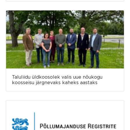
Taluliidu üldkoosolek valis uue nõukogu
koosseisu järgnevaks kaheks aastaks