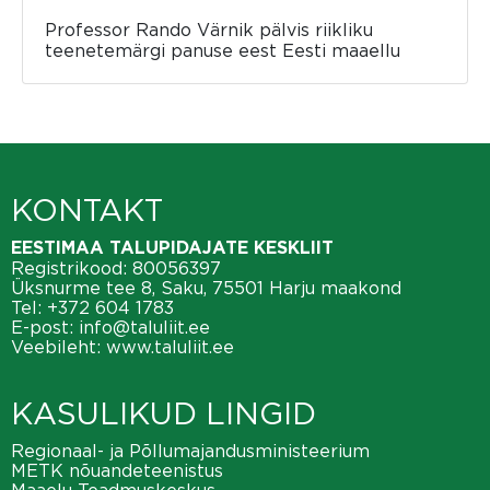
Professor Rando Värnik pälvis riikliku
teenetemärgi panuse eest Eesti maaellu
KONTAKT
EESTIMAA TALUPIDAJATE KESKLIIT
Registrikood: 80056397
Üksnurme tee 8, Saku, 75501 Harju maakond
Tel:
+372 604 1783
E-post:
info@taluliit.ee
Veebileht:
www.taluliit.ee
KASULIKUD LINGID
Regionaal- ja Põllumajandusministeerium
METK nõuandeteenistus