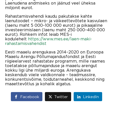
Laenudena andmiseks on jäänud veel üheksa
miljonit eurot.
Rahastamisvahendi kaudu pakutakse kahte
laenutoodet − mikro- ja väikeettevõtete kasvulaen
(laenu maht 5 000–100 000 eurot) ja pikaajaline
investeerimislaen (laenu maht 250 000–400 000
eurot). Rohkem infot leiab MES-i
kodulehelt
https://www.mes.ee/laen-maki-
rahastamisvahendist
Eesti maaelu arengukava 2014–2020 on Euroopa
Maaelu Arengu Põllumajandusfondist ja Eesti
riigieelarvest rahastatav programm, mille raames
toetatakse põllumajanduse ja maaelu arengut
kokku ligi ühe miljardi euroga. Arengukava
keskendub viiele valdkonnale – teadmussiire,
konkurentsivõime, toidutarneahel, keskkond ning
maaettevõtlus ja kohalik algatus.
Facebook
Twitter
LinkedIn