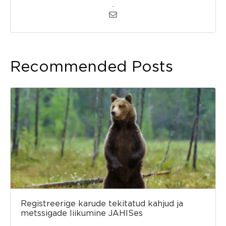
admin
Recommended Posts
Registreerige karude tekitatud kahjud ja
metssigade liikumine JAHISes