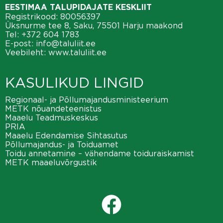
EESTIMAA TALUPIDAJATE KESKLIIT
Registrikood: 80056397
Üksnurme tee 8, Saku, 75501 Harju maakond
Tel:
+372 604 1783
E-post:
info@taluliit.ee
Veebileht:
www.taluliit.ee
KASULIKUD LINGID
Regionaal- ja Põllumajandusministeerium
METK nõuandeteenistus
Maaelu Teadmuskeskus
PRIA
Maaelu Edendamise Sihtasutus
Põllumajandus- ja Toiduamet
Toidu annetamine – vähendame toiduraiskamist
METK maaeluvõrgustik