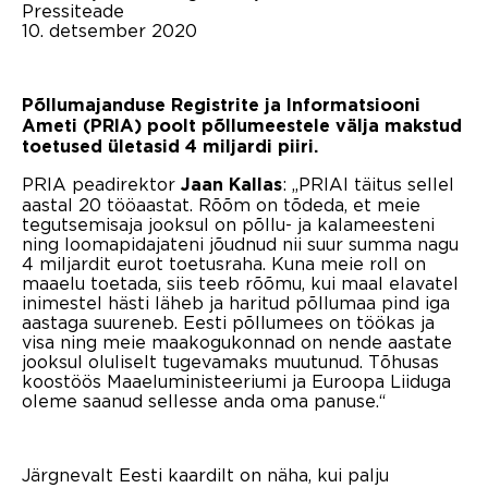
Pressiteade
10. detsember 2020
Põllumajanduse Registrite ja Informatsiooni
Ameti (PRIA) poolt põllumeestele välja makstud
toetused ületasid 4 miljardi piiri.
PRIA peadirektor
: „PRIAl täitus sellel
Jaan Kallas
aastal 20 tööaastat. Rõõm on tõdeda, et meie
tegutsemisaja jooksul on põllu- ja kalameesteni
ning loomapidajateni jõudnud nii suur summa nagu
4 miljardit eurot toetusraha. Kuna meie roll on
maaelu toetada, siis teeb rõõmu, kui maal elavatel
inimestel hästi läheb ja haritud põllumaa pind iga
aastaga suureneb. Eesti põllumees on töökas ja
visa ning meie maakogukonnad on nende aastate
jooksul oluliselt tugevamaks muutunud. Tõhusas
koostöös Maaeluministeeriumi ja Euroopa Liiduga
oleme saanud sellesse anda oma panuse.“
Järgnevalt Eesti kaardilt on näha, kui palju