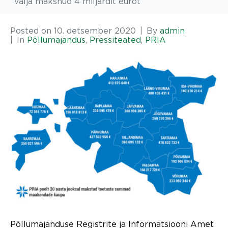
välja maksnud 4 miljardit eurot
Posted on
10. detsember 2020
By
admin
In
Põllumajandus
,
Pressiteated
,
PRIA
Põllumajanduse Registrite ja Informatsiooni Amet