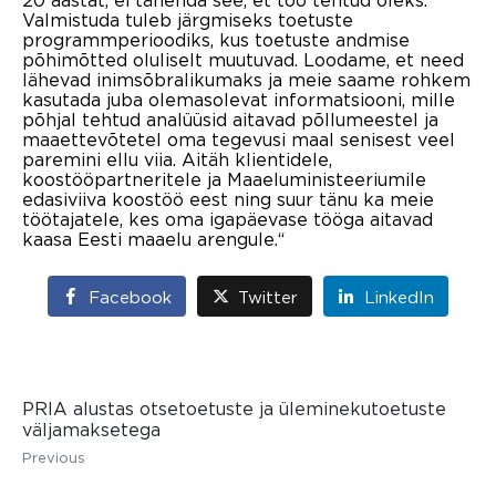
20 aastat, ei tähenda see, et töö tehtud oleks.
Valmistuda tuleb järgmiseks toetuste
programmperioodiks, kus toetuste andmise
põhimõtted oluliselt muutuvad. Loodame, et need
lähevad inimsõbralikumaks ja meie saame rohkem
kasutada juba olemasolevat informatsiooni, mille
põhjal tehtud analüüsid aitavad põllumeestel ja
maaettevõtetel oma tegevusi maal senisest veel
paremini ellu viia. Aitäh klientidele,
koostööpartneritele ja Maaeluministeeriumile
edasiviiva koostöö eest ning suur tänu ka meie
töötajatele, kes oma igapäevase tööga aitavad
kaasa Eesti maaelu arengule.“
Facebook
Twitter
LinkedIn
PRIA alustas otsetoetuste ja üleminekutoetuste
väljamaksetega
Previous