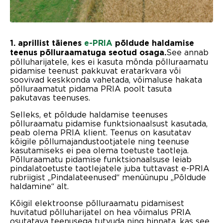
1. aprillist täienes
e-PRIA
põldude haldamise
See annab
teenus põlluraamatuga seotud osaga.
põlluharijatele, kes ei kasuta mõnda põlluraamatu
pidamise teenust pakkuvat eratarkvara või
soovivad keskkonda vahetada, võimaluse hakata
põlluraamatut pidama PRIA poolt tasuta
pakutavas teenuses.
Selleks, et põldude haldamise teenuses
põlluraamatu pidamise funktsionaalsust kasutada,
peab olema PRIA klient. Teenus on kasutatav
kõigile põllumajandustootjatele ning teenuse
kasutamiseks ei pea olema toetuste taotleja.
Põlluraamatu pidamise funktsionaalsuse leiab
pindalatoetuste taotlejatele juba tuttavast e-PRIA
rubriigist „Pindalateenused“ menüünupu „Põldude
haldamine“ alt.
Kõigil elektroonse põlluraamatu pidamisest
huvitatud põlluharijatel on hea võimalus PRIA
osutatava teenusega tutvuda ning hinnata, kas see