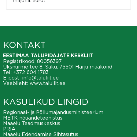
miljonit eurot
KONTAKT
EESTIMAA TALUPIDAJATE KESKLIIT
Registrikood: 80056397
Üksnurme tee 8, Saku, 75501 Harju maakond
Tel:
+372 604 1783
E-post:
info@taluliit.ee
Veebileht:
www.taluliit.ee
KASULIKUD LINGID
Regionaal- ja Põllumajandusministeerium
METK nõuandeteenistus
Maaelu Teadmuskeskus
PRIA
Maaelu Edendamise Sihtasutus