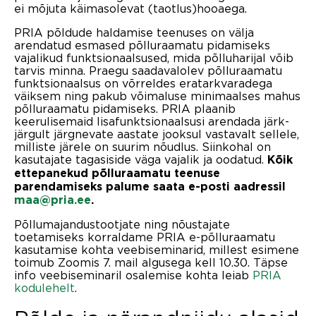
ei mõjuta käimasolevat (taotlus)hooaega.
PRIA põldude haldamise teenuses on välja
arendatud esmased põlluraamatu pidamiseks
vajalikud funktsionaalsused, mida põlluharijal võib
tarvis minna. Praegu saadavalolev põlluraamatu
funktsionaalsus on võrreldes eratarkvaradega
väiksem ning pakub võimaluse minimaalses mahus
põlluraamatu pidamiseks. PRIA plaanib
keerulisemaid lisafunktsionaalsusi arendada järk-
järgult järgnevate aastate jooksul vastavalt sellele,
milliste järele on suurim nõudlus. Siinkohal on
kasutajate tagasiside väga vajalik ja oodatud.
Kõik
ettepanekud põlluraamatu teenuse
parendamiseks palume saata e-posti aadressil
maa@pria.ee
.
Põllumajandustootjate ning nõustajate
toetamiseks korraldame PRIA e-põlluraamatu
kasutamise kohta veebiseminarid, millest esimene
toimub Zoomis 7. mail algusega kell 10.30. Täpse
info veebiseminaril osalemise kohta leiab
PRIA
kodulehelt
.