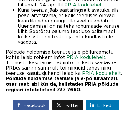
hiljemalt 24. aprillil
PRIA kodulehel
.
Kuna teenus jääb aastaringselt avatuks, siis
peab arvestama, et kõik teenuses olevad
kaardikihid ei pruugi olla veel uuendatud.
Uuendamisel on näiteks rohumaade vanuse
kiht. Seetõttu palume taotluse esitamisel
kõik süsteemi teated ja info kindlasti üle
vaadata.
Põldude haldamise teenuse ja e-põlluraamatu
kohta leiab rohkem infot
PRIA kodulehelt
.
Teenuste kasutamise abiinfo on kättesaadav e-
PRIAs samm-sammult toiminguid tehes ning
teenuse kasutusjuhendi leiab ka
PRIA kodulehelt
.
Põldude haldamise teenuse ja e-põlluraamatu
osas saab abi küsida, helistades PRIA põldude
registri infotelefonil 737 7660.
Facebook
Twitter
LinkedIn