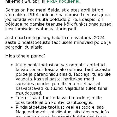
hiljemalt 24. aprillil
PRIA kodulehel
.
Samas on hea meel öelda, et alates aprillist on
võimalik e-PRIA põldude haldamise teenuses juba
joonistada või muuta põldude piire. Edaspidi on
põldude haldamise teenuse kõik funktsionaalsused
kasutamiseks avatud aastaringselt.
Just nüüd on õige aeg hakata üle vaatama 2024.
aasta pindalatoetuste taotlusele minevaid põlde ja
pärandniidu alasid.
Mida tähele panna?
Kui pindalatoetusi on varasemalt taotletud,
kuvab teenus kasutajale eelmise taotlusaasta
põlde ja pärandniidu alasid. Taotlejal tuleb üle
vaadata, kas sel aastal haritakse maid
samades piirides ja millised on sel aastal
kasvatatavad kultuurid. Vajadusel tuleb teha
muudatused.
Toetusi saab taotleda vaid maadele, mille
osas taotlejal on kehtiv kasutusõigus.
Pindalatoetuse taotlust veel esitada ei saa.
Nagu eelnevalt sai viidatud, siis täpsema info
vastuvõtu alguse kuupäeva kohta avaldame