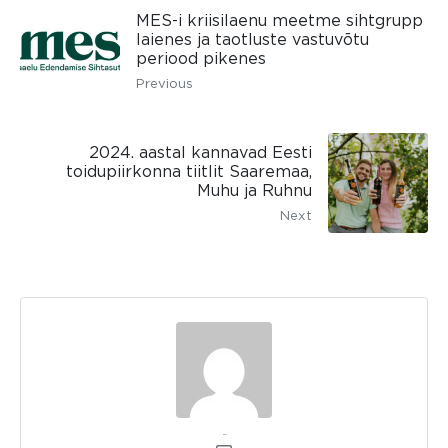
MES-i kriisilaenu meetme sihtgrupp
laienes ja taotluste vastuvõtu
periood pikenes
Previous
2024. aastal kannavad Eesti
toidupiirkonna tiitlit Saaremaa,
Muhu ja Ruhnu
Next
kerli