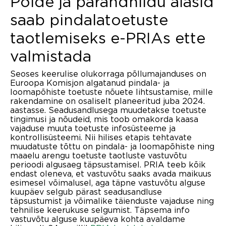
Põlde ja pärandniidu alasid
saab pindalatoetuste
taotlemiseks e-PRIAs ette
valmistada
Seoses keerulise olukorraga põllumajanduses on
Euroopa Komisjon algatanud pindala- ja
loomapõhiste toetuste nõuete lihtsustamise, mille
rakendamine on osaliselt planeeritud juba 2024.
aastasse. Seadusandlusega muudetakse toetuste
tingimusi ja nõudeid, mis toob omakorda kaasa
vajaduse muuta toetuste infosüsteeme ja
kontrollisüsteemi. Nii hilises etapis tehtavate
muudatuste tõttu on pindala- ja loomapõhiste ning
maaelu arengu toetuste taotluste vastuvõtu
perioodi algusaeg täpsustamisel. PRIA teeb kõik
endast oleneva, et vastuvõtu saaks avada maikuus
esimesel võimalusel, aga täpne vastuvõtu alguse
kuupäev selgub pärast seadusandluse
täpsustumist ja võimalike täienduste vajaduse ning
tehnilise keerukuse selgumist. Täpsema info
vastuvõtu alguse kuupäeva kohta avaldame