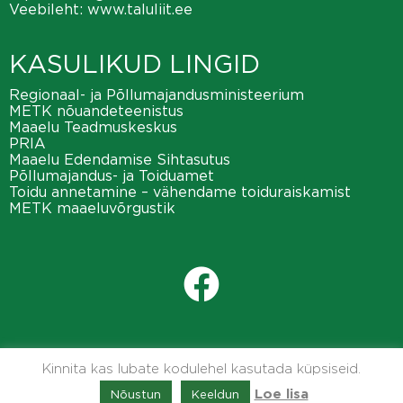
Veebileht:
www.taluliit.ee
KASULIKUD LINGID
Regionaal- ja Põllumajandusministeerium
METK nõuandeteenistus
Maaelu Teadmuskeskus
PRIA
Maaelu Edendamise Sihtasutus
Põllumajandus- ja Toiduamet
Toidu annetamine – vähendame toiduraiskamist
METK maaeluvõrgustik
Kinnita kas lubate kodulehel kasutada küpsiseid.
Nõustun
Keeldun
Loe lisa