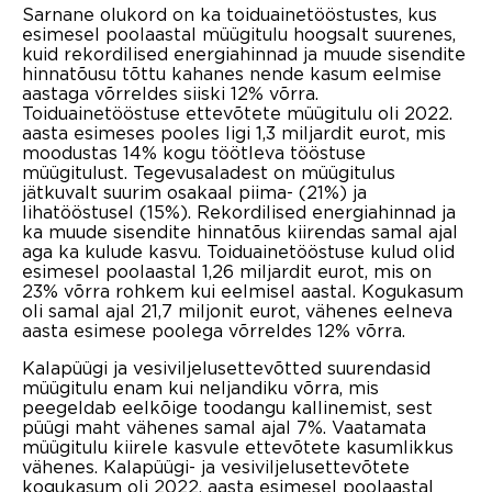
Sarnane olukord on ka toiduainetööstustes, kus
esimesel poolaastal müügitulu hoogsalt suurenes,
kuid rekordilised energiahinnad ja muude sisendite
hinnatõusu tõttu kahanes nende kasum eelmise
aastaga võrreldes siiski 12% võrra.
Toiduainetööstuse ettevõtete müügitulu oli 2022.
aasta esimeses pooles ligi 1,3 miljardit eurot, mis
moodustas 14% kogu töötleva tööstuse
müügitulust. Tegevusaladest on müügitulus
jätkuvalt suurim osakaal piima- (21%) ja
lihatööstusel (15%). Rekordilised energiahinnad ja
ka muude sisendite hinnatõus kiirendas samal ajal
aga ka kulude kasvu. Toiduainetööstuse kulud olid
esimesel poolaastal 1,26 miljardit eurot, mis on
23% võrra rohkem kui eelmisel aastal. Kogukasum
oli samal ajal 21,7 miljonit eurot, vähenes eelneva
aasta esimese poolega võrreldes 12% võrra.
Kalapüügi ja vesiviljelusettevõtted suurendasid
müügitulu enam kui neljandiku võrra, mis
peegeldab eelkõige toodangu kallinemist, sest
püügi maht vähenes samal ajal 7%. Vaatamata
müügitulu kiirele kasvule ettevõtete kasumlikkus
vähenes. Kalapüügi- ja vesiviljelusettevõtete
kogukasum oli 2022. aasta esimesel poolaastal