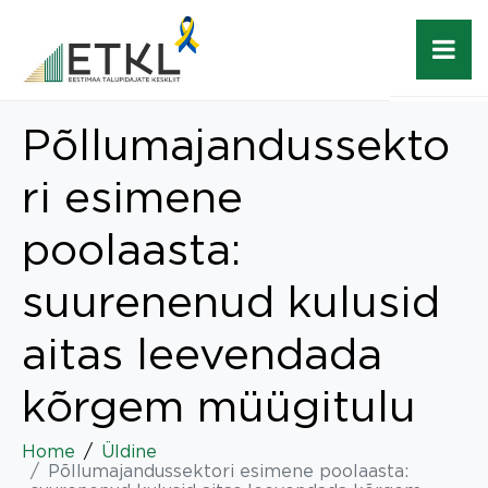
Põllumajandussekto
ri esimene
poolaasta:
suurenenud kulusid
aitas leevendada
kõrgem müügitulu
Home
Üldine
Põllumajandussektori esimene poolaasta: