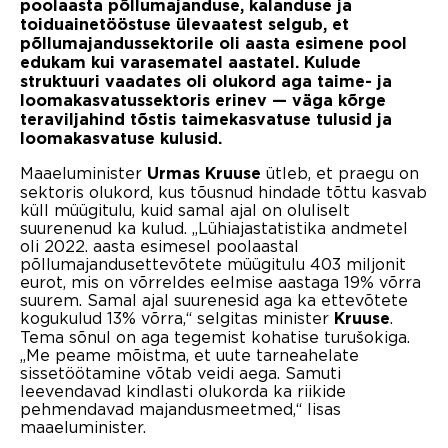
poolaasta põllumajanduse, kalanduse ja
toiduainetööstuse ülevaatest selgub, et
põllumajandussektorile oli aasta esimene pool
edukam kui varasematel aastatel
. K
ulude
struktuuri vaadates oli olukord aga taime- ja
loomakasvatussektoris erinev — väga kõrge
teraviljahind tõstis taimekasvatuse tulusid ja
loomakasvatuse kulusid
.
Maaeluminister
ütleb, et praegu on
Urmas Kruuse
sektoris olukord, kus tõusnud hindade tõttu kasvab
küll müügitulu, kuid samal ajal on oluliselt
suurenenud ka kulud. „Lühiajastatistika andmetel
oli 2022. aasta esimesel poolaastal
põllumajandusettevõtete müügitulu 403 miljonit
eurot, mis on võrreldes eelmise aastaga 19% võrra
suurem. Samal ajal suurenesid aga ka ettevõtete
kogukulud 13% võrra,“ selgitas minister
.
Kruuse
Tema sõnul on aga tegemist kohatise turušokiga.
„Me peame mõistma, et uute tarneahelate
sissetöötamine võtab veidi aega. Samuti
leevendavad kindlasti olukorda ka riikide
pehmendavad majandusmeetmed,“ lisas
maaeluminister.