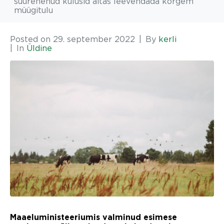
suurenenud kulusid aitas leevendada kõrgem
müügitulu
Posted on
29. september 2022
By
kerli
In
Üldine
Maaeluministeeriumis valminud esimese