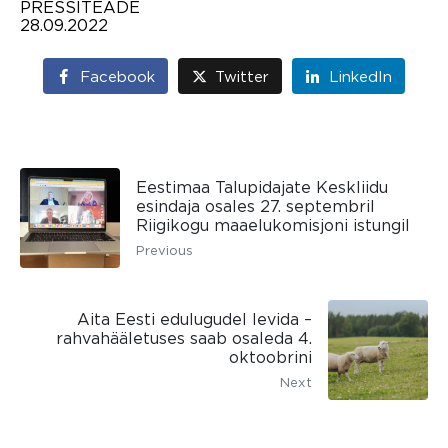
PRESSITEADE
28.09.2022
Facebook
Twitter
LinkedIn
Eestimaa Talupidajate Keskliidu
esindaja osales 27. septembril
Riigikogu maaelukomisjoni istungil
Previous
Aita Eesti edulugudel levida –
rahvahääletuses saab osaleda 4.
oktoobrini
Next