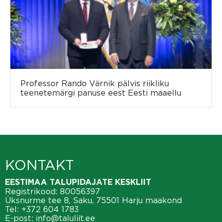
Professor Rando Värnik pälvis riikliku
teenetemärgi panuse eest Eesti maaellu
KONTAKT
EESTIMAA TALUPIDAJATE KESKLIIT
Registrikood: 80056397
Üksnurme tee 8, Saku, 75501 Harju maakond
Tel:
+372 604 1783
E-post:
info@taluliit.ee