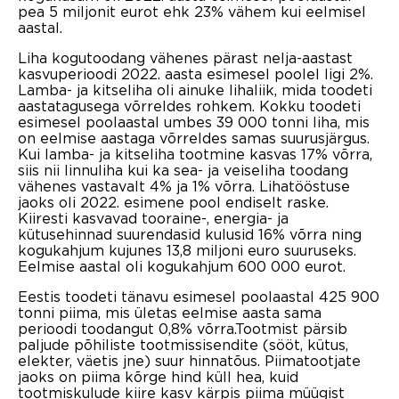
pea 5 miljonit eurot ehk 23% vähem kui eelmisel
aastal.
Liha kogutoodang vähenes pärast nelja-aastast
kasvuperioodi 2022. aasta esimesel poolel ligi 2%.
Lamba- ja kitseliha oli ainuke lihaliik, mida toodeti
aastatagusega võrreldes rohkem. Kokku toodeti
esimesel poolaastal umbes 39 000 tonni liha, mis
on eelmise aastaga võrreldes samas suurusjärgus.
Kui lamba- ja kitseliha tootmine kasvas 17% võrra,
siis nii linnuliha kui ka sea- ja veiseliha toodang
vähenes vastavalt 4% ja 1% võrra. Lihatööstuse
jaoks oli 2022. esimene pool endiselt raske.
Kiiresti kasvavad tooraine-, energia- ja
kütusehinnad suurendasid kulusid 16% võrra ning
kogukahjum kujunes 13,8 miljoni euro suuruseks.
Eelmise aastal oli kogukahjum 600 000 eurot.
Eestis toodeti tänavu esimesel poolaastal 425 900
tonni piima, mis ületas eelmise aasta sama
perioodi toodangut 0,8% võrra.Tootmist pärsib
paljude põhiliste tootmissisendite (sööt, kütus,
elekter, väetis jne) suur hinnatõus. Piimatootjate
jaoks on piima kõrge hind küll hea, kuid
tootmiskulude kiire kasv kärpis piima müügist