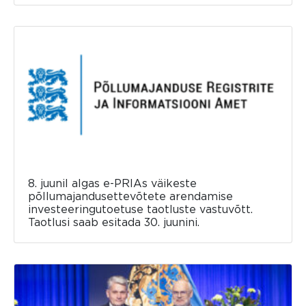
8. juunil algas e-PRIAs väikeste
põllumajandusettevõtete arendamise
investeeringutoetuse taotluste vastuvõtt.
Taotlusi saab esitada 30. juunini.