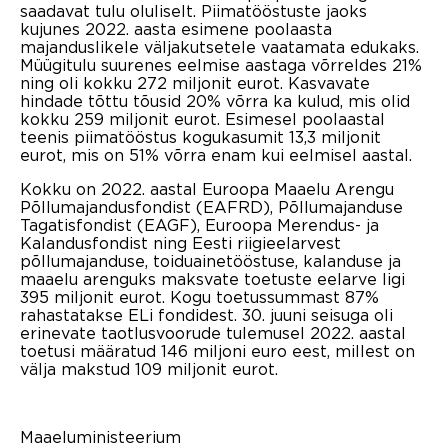
saadavat tulu oluliselt. Piimatööstuste jaoks
kujunes 2022. aasta esimene poolaasta
majanduslikele väljakutsetele vaatamata edukaks.
Müügitulu suurenes eelmise aastaga võrreldes 21%
ning oli kokku 272 miljonit eurot. Kasvavate
hindade tõttu tõusid 20% võrra ka kulud, mis olid
kokku 259 miljonit eurot. Esimesel poolaastal
teenis piimatööstus kogukasumit 13,3 miljonit
eurot, mis on 51% võrra enam kui eelmisel aastal.
Kokku on 2022. aastal Euroopa Maaelu Arengu
Põllumajandusfondist (EAFRD), Põllumajanduse
Tagatisfondist (EAGF), Euroopa Merendus- ja
Kalandusfondist ning Eesti riigieelarvest
põllumajanduse, toiduainetööstuse, kalanduse ja
maaelu arenguks maksvate toetuste eelarve ligi
395 miljonit eurot. Kogu toetussummast 87%
rahastatakse ELi fondidest. 30. juuni seisuga oli
erinevate taotlusvoorude tulemusel 2022. aastal
toetusi määratud 146 miljoni euro eest, millest on
välja makstud 109 miljonit eurot.
Maaeluministeerium