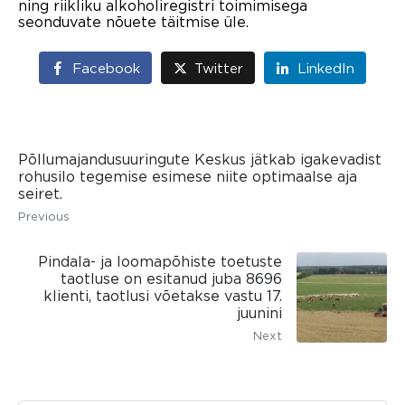
ning riikliku alkoholiregistri toimimisega
seonduvate nõuete täitmise üle.
Facebook
Twitter
LinkedIn
Põllumajandusuuringute Keskus jätkab igakevadist
rohusilo tegemise esimese niite optimaalse aja
seiret.
Previous
Pindala- ja loomapõhiste toetuste
taotluse on esitanud juba 8696
klienti, taotlusi võetakse vastu 17.
juunini
Next