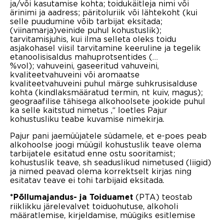
ja/või kasutamise kohta; toidukäitleja nimi või
ärinimi ja aadress; päritoluriik või lähtekoht (kui
selle puudumine võib tarbijat eksitada;
(viinamarja)veinide puhul kohustuslik);
tarvitamisjuhis, kui ilma selleta oleks toidu
asjakohasel viisil tarvitamine keeruline ja tegelik
etanoolisisaldus mahuprotsentides (…
%vol); vahuveini, gaseeritud vahuveini,
kvaliteetvahuveini või aromaatse
kvaliteetvahuveini puhul märge suhkrusisalduse
kohta (kindlaksmääratud termin, nt kuiv, magus);
geograafilise tähisega alkohoolsete jookide puhul
ka selle kaitstud nimetus ,“ loetles Pajur
kohustusliku teabe kuvamise nimekirja.
Pajur pani jaemüüjatele südamele, et e-poes peab
alkohoolse joogi müügil kohustuslik teave olema
tarbijatele esitatud enne ostu sooritamist;
kohustuslik teave, sh seaduslikud nimetused (liigid)
ja nimed peavad olema korrektselt kirjas ning
esitatav teave ei tohi tarbijaid eksitada.
(PTA) teostab
*Põllumajandus- ja Toiduamet
riiklikku järelevalvet toiduohutuse, alkoholi
määratlemise, kirjeldamise, müügiks esitlemise