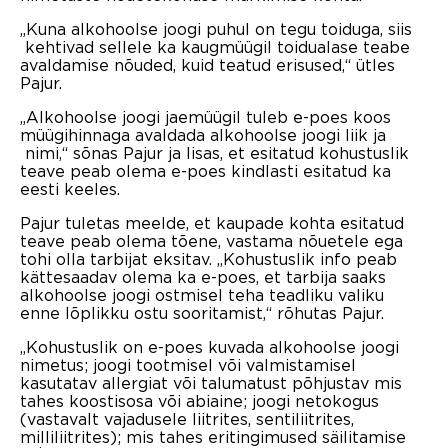
„Kuna alkohoolse joogi puhul on tegu toiduga, siis
kehtivad sellele ka kaugmüügil toidualase teabe
avaldamise nõuded, kuid teatud erisused,“ ütles
Pajur.
„Alkohoolse joogi jaemüügil tuleb e-poes koos
müügihinnaga avaldada alkohoolse joogi liik ja
nimi,“ sõnas Pajur ja lisas, et esitatud kohustuslik
teave peab olema e-poes kindlasti esitatud ka
eesti keeles.
Pajur tuletas meelde, et kaupade kohta esitatud
teave peab olema tõene, vastama nõuetele ega
tohi olla tarbijat eksitav. „Kohustuslik info peab
kättesaadav olema ka e-poes, et tarbija saaks
alkohoolse joogi ostmisel teha teadliku valiku
enne lõplikku ostu sooritamist,“ rõhutas Pajur.
„Kohustuslik on e-poes kuvada alkohoolse joogi
nimetus; joogi tootmisel või valmistamisel
kasutatav allergiat või talumatust põhjustav mis
tahes koostisosa või abiaine; joogi netokogus
(vastavalt vajadusele liitrites, sentiliitrites,
milliliitrites); mis tahes eritingimused säilitamise