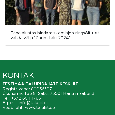
Täna alustas hindamiskomisjon ringsõitu, et
valida välja “Parim talu 2024”
KONTAKT
EESTIMAA TALUPIDAJATE KESKLIIT
Registrikood: 80056397
Üksnurme tee 8, Saku, 75501 Harju maakond
Tel:
+372 604 1783
E-post:
info@taluliit.ee
Veebileht:
www.taluliit.ee