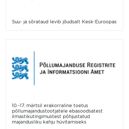
Suu- ja sõrataud levib jõudsalt Kesk-Euroopas
10.–17. märtsil erakorraline toetus
põllumajandustootjatele ebasoodsatest
ilmastikutingimustest põhjustatud
majandusliku kahju hüvitamiseks