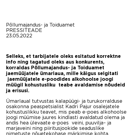
Põllumajandus- ja Toiduamet
PRESSITEADE
23.05.2022
Selleks, et tarbijatele oleks esitatud korrektne
info ning tagatud oleks aus konkurents,
korraldas Põllumajandus- ja Toiduamet
jaemüüjatele ümarlaua, mille käigus selgitati
jaemüüjatele e-poodides alkohoolse joogi
müügil kohustusliku teabe avaldamise nõudeid
ja erisusi.
Ümarlaual tutvustas kalapüügi- ja turukorralduse
osakonna peaspetsialist Kadri Pajur osalejatele
kohustuslikku teavet, mis peab e-poes alkohoolse
joogi müümise juures kindlasti avaldatud olema ja
andis hea ülevaate e-poes veini, puuvilja– ja
marjaveini ning piiritusjookide seaduslike
nimetuste nõuetekohase märkimise kohta.