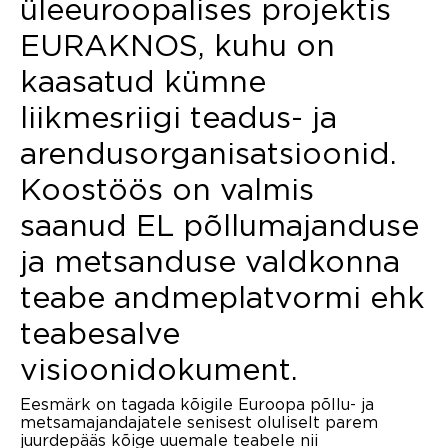
üleeuroopalises projektis
EURAKNOS, kuhu on
kaasatud kümne
liikmesriigi teadus- ja
arendusorganisatsioonid.
Koostöös on valmis
saanud EL põllumajanduse
ja metsanduse valdkonna
teabe andmeplatvormi ehk
teabesalve
visioonidokument.
Eesmärk on tagada kõigile Euroopa põllu- ja
metsamajandajatele senisest oluliselt parem
juurdepääs kõige uuemale teabele nii