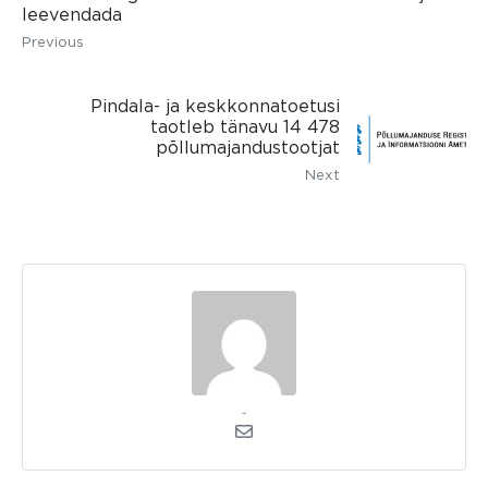
leevendada
Previous
Pindala- ja keskkonnatoetusi
taotleb tänavu 14 478
põllumajandustootjat
Next
admin