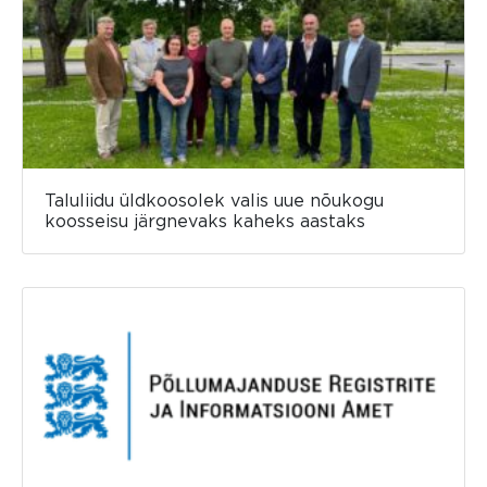
Taluliidu üldkoosolek valis uue nõukogu
koosseisu järgnevaks kaheks aastaks