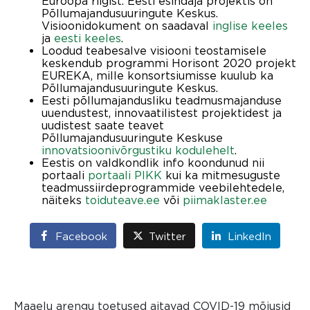
Euroopa riigist. Eesti esindaja projektis on
Põllumajandusuuringute Keskus.
Visioonidokument on saadaval
inglise keeles
ja
eesti keeles
.
Loodud teabesalve visiooni teostamisele
keskendub programmi Horisont 2020 projekt
EUREKA, mille konsortsiumisse kuulub ka
Põllumajandusuuringute Keskus.
Eesti põllumajandusliku teadmusmajanduse
uuendustest, innovaatilistest projektidest ja
uudistest saate teavet
Põllumajandusuuringute Keskuse
innovatsioonivõrgustiku kodulehelt
.
Eestis on valdkondlik info koondunud nii
portaali
portaali PIKK
kui ka mitmesuguste
teadmussiirdeprogrammide veebilehtedele,
näiteks
toiduteave.ee
või
piimaklaster.ee
Facebook
Twitter
LinkedIn
Maaelu arengu toetused aitavad COVID-19 mõjusid