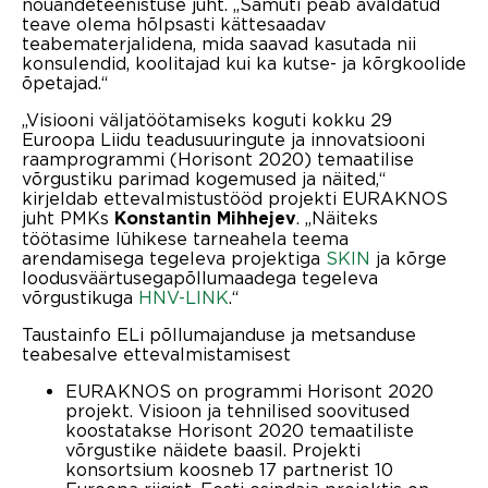
nõuandeteenistuse juht. „Samuti peab avaldatud
teave olema hõlpsasti kättesaadav
teabematerjalidena, mida saavad kasutada nii
konsulendid, koolitajad kui ka kutse- ja kõrgkoolide
õpetajad.“
„Visiooni väljatöötamiseks koguti kokku 29
Euroopa Liidu teadusuuringute ja innovatsiooni
raamprogrammi (Horisont 2020) temaatilise
võrgustiku parimad kogemused ja näited,“
kirjeldab ettevalmistustööd projekti EURAKNOS
juht PMKs
. „Näiteks
Konstantin Mihhejev
töötasime lühikese tarneahela teema
arendamisega tegeleva projektiga
SKIN
ja kõrge
loodusväärtusegapõllumaadega tegeleva
võrgustikuga
HNV-LINK
.“
Taustainfo ELi põllumajanduse ja metsanduse
teabesalve ettevalmistamisest
EURAKNOS on programmi Horisont 2020
projekt. Visioon ja tehnilised soovitused
koostatakse Horisont 2020 temaatiliste
võrgustike näidete baasil. Projekti
konsortsium koosneb 17 partnerist 10