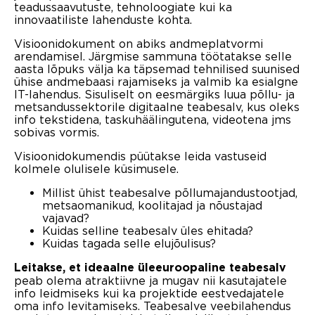
teadussaavutuste, tehnoloogiate kui ka
innovaatiliste lahenduste kohta.
Visioonidokument on abiks andmeplatvormi
arendamisel. Järgmise sammuna töötatakse selle
aasta lõpuks välja ka täpsemad tehnilised suunised
ühise andmebaasi rajamiseks ja valmib ka esialgne
IT-lahendus. Sisuliselt on eesmärgiks luua põllu- ja
metsandussektorile digitaalne teabesalv, kus oleks
info tekstidena, taskuhäälingutena, videotena jms
sobivas vormis.
Visioonidokumendis püütakse leida vastuseid
kolmele olulisele küsimusele.
Millist ühist teabesalve põllumajandustootjad,
metsaomanikud, koolitajad ja nõustajad
vajavad?
Kuidas selline teabesalv üles ehitada?
Kuidas tagada selle elujõulisus?
Leitakse, et ideaalne üleeuroopaline teabesalv
peab olema atraktiivne ja mugav nii kasutajatele
info leidmiseks kui ka projektide eestvedajatele
oma info levitamiseks. Teabesalve veebilahendus