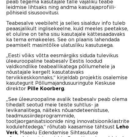
peab tegema kasutajale talle vajaliku teabe
leidmise lihtsaks ning andma kasutajaprofiili-
põhiseid sisusoovitusi.
Teabesalve veebileht ja selles sisalduv info tuleb
peaasjalikult inglisekeelne, kuid meeles peetakse,
et oluline on teha sisu kasutajale kättesaadavaks
ka tema emakeeles. See on plaanis lahendada
peamiselt masintõlke ulatusliku kasutusega.
„Eesti võiks võtta eesmärgiks siduda tulevikus
üleeuroopaline teabesalv Eestis loodud
valdkondlike teabeallikatega põllumehele ja
nõustajale kergelt kasutatavaks
tervikkeskkonnaks,“ kirjeldab projektis osalemise
kasutegurit Põllumajandusuuringute Keskuse
direktor
.
Pille Koorberg
„See üleeuroopaline avalik teabesalv peab olema
tihedalt seotud meie teiste suhtlus- ja
levikanalitega, näiteks nõuandeteenistuse,
teadmussiirdeprogrammide,
tootjaorganisatsioonide ning innovatsiooniklastrite
kodulehtedega,“ rõhutab kaasamise tähtsust
Leho
, Maaelu Edendamise Sihtasutuse
Verk