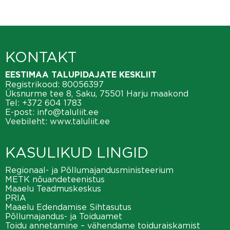
KONTAKT
EESTIMAA TALUPIDAJATE KESKLIIT
Registrikood: 80056397
Üksnurme tee 8, Saku, 75501 Harju maakond
Tel:
+372 604 1783
E-post:
info@taluliit.ee
Veebileht:
www.taluliit.ee
KASULIKUD LINGID
Regionaal- ja Põllumajandusministeerium
METK nõuandeteenistus
Maaelu Teadmuskeskus
PRIA
Maaelu Edendamise Sihtasutus
Põllumajandus- ja Toiduamet
Toidu annetamine – vähendame toiduraiskamist