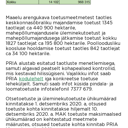
Maaelu arengukava toetusmeetmetest taotles
keskkonnasõbraliku majandamise toetust 1345
taotlejat ca 440 900 hektarile,
mahepõllumajandusele üleminekutoetust ja
mahepõllumajandusega jätkamise toetust kokku
1827 taotlejat ca 195 800 hektarile. Poolloodusliku
koosluse hooldamise toetust taotles 842 taotlejat
ca 34 100 hektarile.
PRIA alustab esitatud taotluste menetlemisega,
samuti algavad peatselt kohapealsed kontrollid,
mis kestavad hilissügiseni. Vajalikku infot saab
PRIA
kodulehelt
iga konkreetse toetuse
leheküljelt. Samuti saab infot küsida pindala- ja
loomatoetuste infotelefonil 7377 679.
Otsetoetuste ja üleminekutoetuste ühikumäärad
kinnitatakse 1. detsembriks 2020. a, otsused
toetuste kohta kinnitatakse hiljemalt 10.
detsembriks 2020. a. MAK toetuste maksimaalsed
ühikumäärad on kehtestatud meetmete
määrustes, otsused toetuste kohta kinnitab PRIA