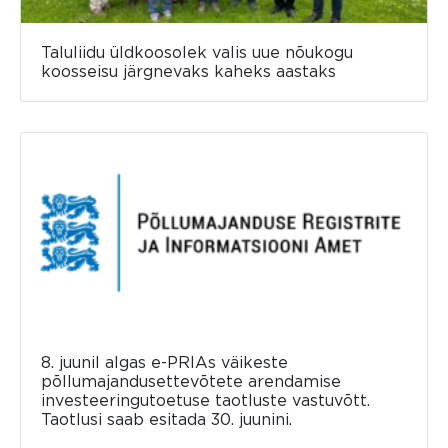
Taluliidu üldkoosolek valis uue nõukogu
koosseisu järgnevaks kaheks aastaks
8. juunil algas e-PRIAs väikeste
põllumajandusettevõtete arendamise
investeeringutoetuse taotluste vastuvõtt.
Taotlusi saab esitada 30. juunini.