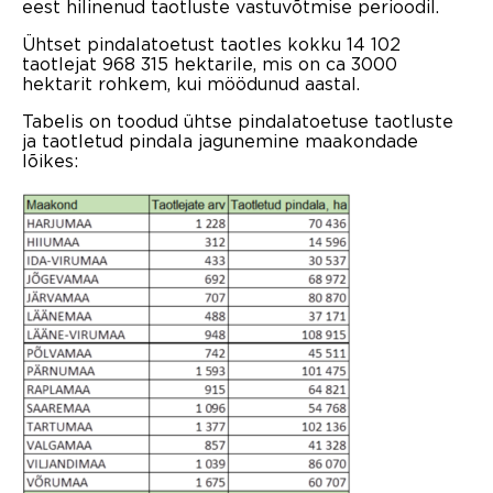
eest hilinenud taotluste vastuvõtmise perioodil.
Ühtset pindalatoetust taotles kokku 14 102
taotlejat 968 315 hektarile, mis on ca 3000
hektarit rohkem, kui möödunud aastal.
Tabelis on toodud ühtse pindalatoetuse taotluste
ja taotletud pindala jagunemine maakondade
lõikes: