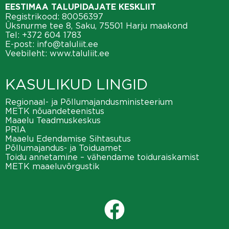
EESTIMAA TALUPIDAJATE KESKLIIT
Registrikood: 80056397
Üksnurme tee 8, Saku, 75501 Harju maakond
Tel:
+372 604 1783
E-post:
info@taluliit.ee
Veebileht:
www.taluliit.ee
KASULIKUD LINGID
Regionaal- ja Põllumajandusministeerium
METK nõuandeteenistus
Maaelu Teadmuskeskus
PRIA
Maaelu Edendamise Sihtasutus
Põllumajandus- ja Toiduamet
Toidu annetamine – vähendame toiduraiskamist
METK maaeluvõrgustik