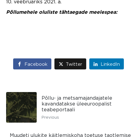
10. veebruariks 2021. a.
Põllumehele oluliste tähtaegade meelespea:
Facebook
Twitter
LinkedIn
Põllu- ja metsamajandajatele
kavandatakse üleeuroopalist
teabeportaali
Previous
Muudeti ulukite käitlemiskoha toetuse taotlemise