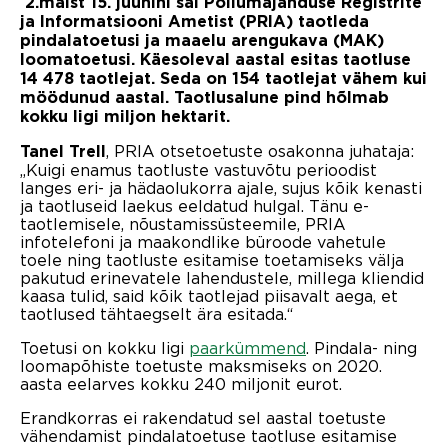
2.
maist 15. juunini sai Põllumajanduse Registrite
ja Informatsiooni Ametist (PRIA) taotleda
pindalatoetusi ja maaelu arengukava (MAK)
loomatoetusi. Käesoleval aastal esitas taotluse
14 478 taotlejat. Seda on 154 taotlejat vähem kui
möödunud aastal. Taotlusalune pind hõlmab
kokku ligi miljon hektarit.
, PRIA otsetoetuste osakonna juhataja:
Tanel Trell
„Kuigi enamus taotluste vastuvõtu perioodist
langes eri- ja hädaolukorra ajale, sujus kõik kenasti
ja taotluseid laekus eeldatud hulgal. Tänu e-
taotlemisele, nõustamissüsteemile, PRIA
infotelefoni ja maakondlike büroode vahetule
toele ning taotluste esitamise toetamiseks välja
pakutud erinevatele lahendustele, millega kliendid
kaasa tulid, said kõik taotlejad piisavalt aega, et
taotlused tähtaegselt ära esitada.“
Toetusi on kokku ligi
paarkümmend
. Pindala- ning
loomapõhiste toetuste maksmiseks on 2020.
aasta eelarves kokku 240 miljonit eurot.
Erandkorras ei rakendatud sel aastal toetuste
vähendamist pindalatoetuse taotluse esitamise