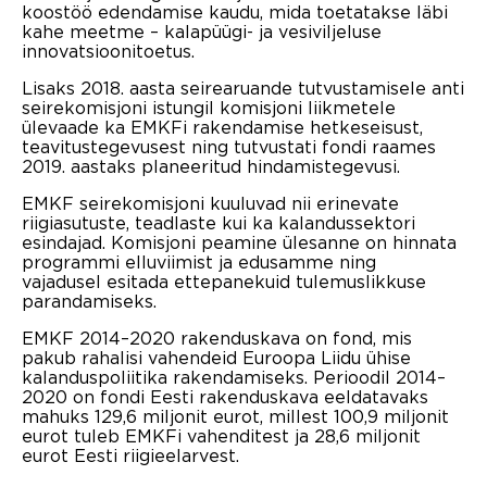
koostöö edendamise kaudu, mida toetatakse läbi
kahe meetme – kalapüügi- ja vesiviljeluse
innovatsioonitoetus.
Lisaks 2018. aasta seirearuande tutvustamisele anti
seirekomisjoni istungil komisjoni liikmetele
ülevaade ka EMKFi rakendamise hetkeseisust,
teavitustegevusest ning tutvustati fondi raames
2019. aastaks planeeritud hindamistegevusi.
EMKF seirekomisjoni kuuluvad nii erinevate
riigiasutuste, teadlaste kui ka kalandussektori
esindajad. Komisjoni peamine ülesanne on hinnata
programmi elluviimist ja edusamme ning
vajadusel esitada ettepanekuid tulemuslikkuse
parandamiseks.
EMKF 2014–2020 rakenduskava on fond, mis
pakub rahalisi vahendeid Euroopa Liidu ühise
kalanduspoliitika rakendamiseks. Perioodil 2014–
2020 on fondi Eesti rakenduskava eeldatavaks
mahuks 129,6 miljonit eurot, millest 100,9 miljonit
eurot tuleb EMKFi vahenditest ja 28,6 miljonit
eurot Eesti riigieelarvest.