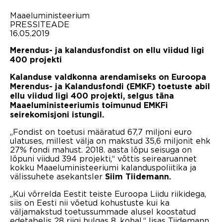
Maaeluministeerium
PRESSITEADE
16.05.2019
Merendus- ja kalandusfondist on ellu viidud ligi
400 projekti
Kalanduse valdkonna arendamiseks on Euroopa
Merendus- ja Kalandusfondi (EMKF) toetuste abil
ellu viidud ligi 400 projekti, selgus täna
Maaeluministeeriumis toimunud EMKFi
seirekomisjoni istungil.
„Fondist on toetusi määratud 67,7 miljoni euro
ulatuses, millest välja on makstud 35,6 miljonit ehk
27% fondi mahust. 2018. aasta lõpu seisuga on
lõpuni viidud 394 projekti,“ võttis seirearuannet
kokku Maaeluministeeriumi kalanduspoliitika ja
välissuhete asekantsler
Siim Tiidemann.
„Kui võrrelda Eestit teiste Euroopa Liidu riikidega,
siis on Eesti nii võetud kohustuste kui ka
väljamakstud toetussummade alusel koostatud
edetabelis 28 riigi hulgas 8. kohal,“ lisas Tiidemann.