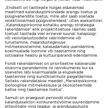
„Endiselt on taotlejate hulgas edukaimad
meetmed kalanduspiirkondade arengu toetus ja
püügivahendite toetus, mille abil saab soetada
selektiivsemaid püügivahendeid,“ ütles asekantsler.
„Kalanduspiirkonna kohaliku arengu strateegia
rakendamise“ ehk projektitoetuse raames saab
toetust taotleda viiel erineval suunal: kalapüügi-
või vesiviljelustoodete väärindamine või
turustamine, majandustegevuse
mitmekesistamine, kalasadamate uuendamine,
koelmualade loomine või taastamine ning
sotsiaalse heaolu ja kultuuripärandi edendamine.
Fondi rakendamisel on prioriteetne kalavarude
olukorra parandamine nii rannikumeres kui ka
sisevetes läbi koelmualade ja elupaikade
taastamise ning kunstkoelmute paigaldamise.
Selleks rakendatakse meedet „Merekeskkonna
bioloogilise mitmekesisuse ja ökosüsteemide
kaitse ning taastamise toetus“.
Samuti on praegusel perioodil oluline
kalandussektori konkurentsivõime suurendamine
ettevõtjate ning teadus- ja arendusasutuste