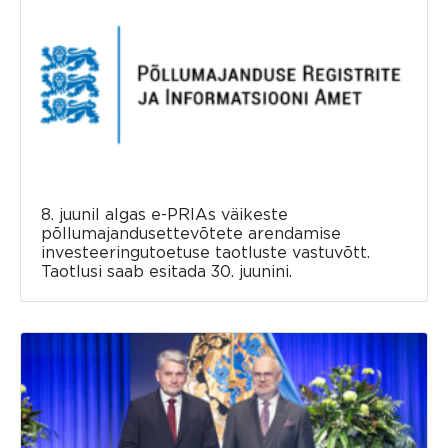
8. juunil algas e-PRIAs väikeste
põllumajandusettevõtete arendamise
investeeringutoetuse taotluste vastuvõtt.
Taotlusi saab esitada 30. juunini.