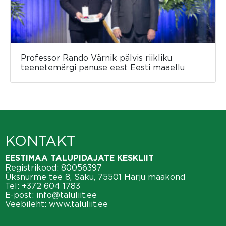
Professor Rando Värnik pälvis riikliku
teenetemärgi panuse eest Eesti maaellu
KONTAKT
EESTIMAA TALUPIDAJATE KESKLIIT
Registrikood: 80056397
Üksnurme tee 8, Saku, 75501 Harju maakond
Tel:
+372 604 1783
E-post:
info@taluliit.ee
Veebileht:
www.taluliit.ee