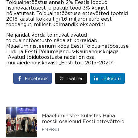
Toiduainetööstus annab 2% Eestis loodud
lisandväärtusest ja pakub tööd 3% kõigist
hõivatutest. Toiduainetööstuse ettevõtted tootsid
2018. aastal kokku ligi 1,6 miljardi euro eest
toodangut, millest kolmandik eksporditi.
Neljandat korda toimuvat avatud
toiduainetööstuste nädalat korraldab
Maaeluministeerium koos Eesti Toiduainetööstuse
Liidu ja Eesti Põllumajandus-Kaubanduskojaga.
Avatud toidutööstuste nädal on osa
müügiedenduskavast „Eesti toit 2015–2020“.
Facebook
Twitter
LinkedIn
Maaeluminister külastas Hiina
messil osalenud Eesti ettevõtteid
Previous