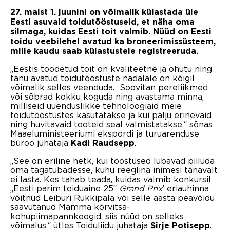
27. maist 1. juunini on võimalik külastada üle
Eesti asuvaid toidutööstuseid, et näha oma
silmaga, kuidas Eesti toit valmib. Nüüd on Eesti
toidu veebilehel avatud ka broneerimissüsteem,
mille kaudu saab külastustele registreeruda.
„Eestis toodetud toit on kvaliteetne ja ohutu ning
tänu avatud toidutööstuste nädalale on kõigil
võimalik selles veenduda. Soovitan pereliikmed
või sõbrad kokku koguda ning avastama minna,
milliseid uuenduslikke tehnoloogiaid meie
toidutööstustes kasutatakse ja kui palju erinevaid
ning huvitavaid tooteid seal valmistatakse,“ sõnas
Maaeluministeeriumi ekspordi ja turuarenduse
büroo juhataja
.
Kadi Raudsepp
„See on eriline hetk, kui tööstused lubavad piiluda
oma tagatubadesse, kuhu reeglina inimesi tänavalt
ei lasta. Kes tahab teada, kuidas valmib konkursil
„Eesti parim toiduaine 25“
Grand Prix
’ eriauhinna
võitnud Leiburi Rukkipala või selle aasta peavõidu
saavutanud Mamma kõrvitsa-
kohupiimapannkoogid, siis nüüd on selleks
võimalus,“ ütles Toiduliidu juhataja
.
Sirje Potisepp