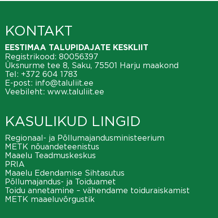
KONTAKT
EESTIMAA TALUPIDAJATE KESKLIIT
Registrikood: 80056397
Üksnurme tee 8, Saku, 75501 Harju maakond
Tel:
+372 604 1783
E-post:
info@taluliit.ee
Veebileht:
www.taluliit.ee
KASULIKUD LINGID
Regionaal- ja Põllumajandusministeerium
METK nõuandeteenistus
Maaelu Teadmuskeskus
PRIA
Maaelu Edendamise Sihtasutus
Põllumajandus- ja Toiduamet
Toidu annetamine – vähendame toiduraiskamist
METK maaeluvõrgustik