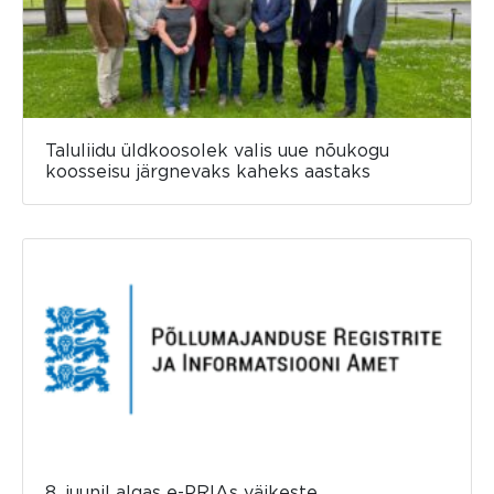
Taluliidu üldkoosolek valis uue nõukogu
koosseisu järgnevaks kaheks aastaks
8. juunil algas e-PRIAs väikeste