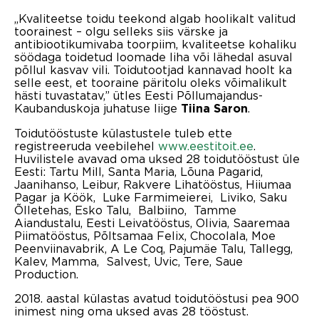
„Kvaliteetse toidu teekond algab hoolikalt valitud
toorainest – olgu selleks siis värske ja
antibiootikumivaba toorpiim, kvaliteetse kohaliku
söödaga toidetud loomade liha või lähedal asuval
põllul kasvav vili. Toidutootjad kannavad hoolt ka
selle eest, et tooraine päritolu oleks võimalikult
hästi tuvastatav,” ütles Eesti Põllumajandus-
Kaubanduskoja juhatuse liige
.
Tiina Saron
Toidutööstuste külastustele tuleb ette
registreeruda veebilehel
www.eestitoit.ee
.
Huvilistele avavad oma uksed 28 toidutööstust üle
Eesti: Tartu Mill, Santa Maria, Lõuna Pagarid,
Jaanihanso, Leibur, Rakvere Lihatööstus, Hiiumaa
Pagar ja Köök, Luke Farmimeierei, Liviko, Saku
Õlletehas, Esko Talu, Balbiino, Tamme
Aiandustalu, Eesti Leivatööstus, Olivia, Saaremaa
Piimatööstus, Põltsamaa Felix, Chocolala, Moe
Peenviinavabrik, A Le Coq, Pajumäe Talu, Tallegg,
Kalev, Mamma, Salvest, Uvic, Tere, Saue
Production.
2018. aastal külastas avatud toidutööstusi pea 900
inimest ning oma uksed avas 28 tööstust.