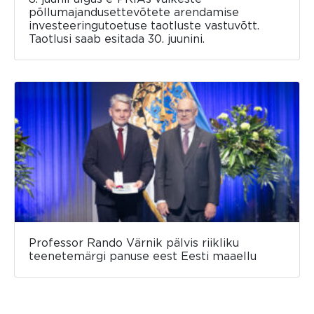
põllumajandusettevõtete arendamise
investeeringutoetuse taotluste vastuvõtt.
Taotlusi saab esitada 30. juunini.
Professor Rando Värnik pälvis riikliku
teenetemärgi panuse eest Eesti maaellu